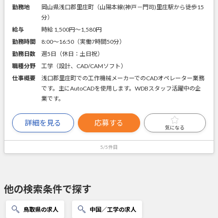
勤務地
岡山県浅口郡里庄町（山陽本線(神戸－門司)里庄駅から徒歩15
分）
給与
時給 1,500円〜1,580円
勤務時間
8:00～16:50（実働7時間50分）
勤務日数
週5日（休日：土日祝）
職種分野
工学（設計、CAD/CAMソフト）
仕事概要
浅口郡里庄町での工作機械メーカーでのCADオペレーター業務
です。主にAutoCADを使用します。WDBスタッフ活躍中の企
業です。
詳細を見る
応募する
気になる
5/5件目
他の検索条件で探す
鳥取県の求人
中国／工学の求人