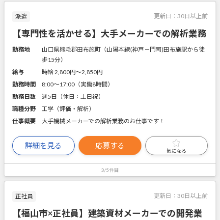
更新日：
30日以上前
派遣
【専門性を活かせる】大手メーカーでの解析業務
勤務地
山口県熊毛郡田布施町（山陽本線(神戸－門司)田布施駅から徒
歩15分）
給与
時給 2,800円〜2,850円
勤務時間
8:00～17:00（実働8時間）
勤務日数
週5日（休日：土日祝）
職種分野
工学（評価・解析）
仕事概要
大手機械メーカーでの解析業務のお仕事です！
詳細を見る
応募する
気になる
3/5件目
更新日：
30日以上前
正社員
【福山市×正社員】建築資材メーカーでの開発業