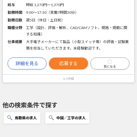
給与
時給 1,270円〜1,370円
勤務時間
9:00～17:30（実働7時間30分）
勤務日数
週5日（休日：土日祝）
職種分野
工学（設計、評価・解析、CAD/CAMソフト、規格・規範に関
する知識）
仕事概要
大手電子メーカーにて製品（小型スイッチ等）の評価・試験業
務を担当していただきます。未経験歓迎です。
詳細を見る
応募する
気になる
1/1件目
他の検索条件で探す
鳥取県の求人
中国／工学の求人