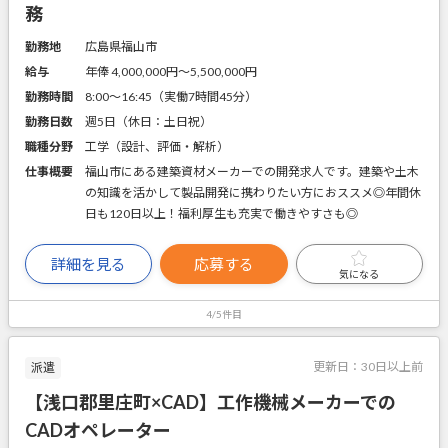
務
勤務地
広島県福山市
給与
年俸 4,000,000円〜5,500,000円
勤務時間
8:00～16:45（実働7時間45分）
勤務日数
週5日（休日：土日祝）
職種分野
工学（設計、評価・解析）
仕事概要
福山市にある建築資材メーカーでの開発求人です。建築や土木
の知識を活かして製品開発に携わりたい方におススメ◎年間休
日も120日以上！福利厚生も充実で働きやすさも◎
詳細を見る
応募する
気になる
4/5件目
更新日：
30日以上前
派遣
【浅口郡里庄町×CAD】工作機械メーカーでの
CADオペレーター