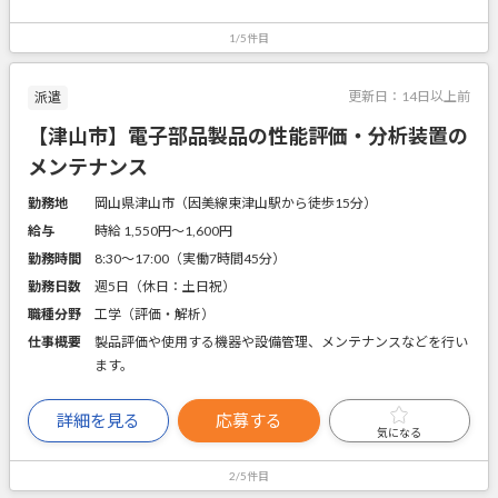
1/5件目
更新日：
14日以上前
派遣
【津山市】電子部品製品の性能評価・分析装置の
メンテナンス
勤務地
岡山県津山市（因美線東津山駅から徒歩15分）
給与
時給 1,550円〜1,600円
勤務時間
8:30～17:00（実働7時間45分）
勤務日数
週5日（休日：土日祝）
職種分野
工学（評価・解析）
仕事概要
製品評価や使用する機器や設備管理、メンテナンスなどを行い
ます。
詳細を見る
応募する
気になる
2/5件目