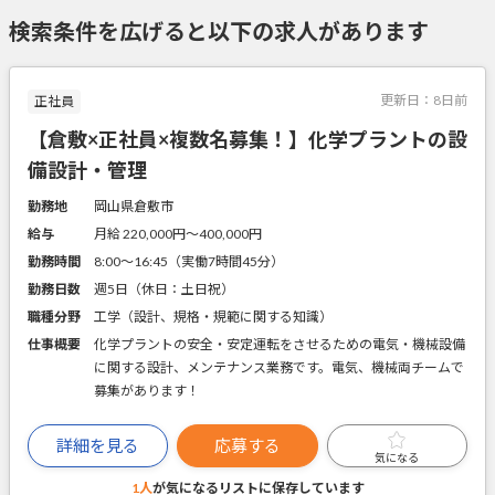
検索条件を広げると以下の求人があります
更新日：
8日前
正社員
【倉敷×正社員×複数名募集！】化学プラントの設
備設計・管理
勤務地
岡山県倉敷市
給与
月給 220,000円〜400,000円
勤務時間
8:00～16:45（実働7時間45分）
勤務日数
週5日（休日：土日祝）
職種分野
工学（設計、規格・規範に関する知識）
仕事概要
化学プラントの安全・安定運転をさせるための電気・機械設備
に関する設計、メンテナンス業務です。電気、機械両チームで
募集があります！
詳細を見る
応募する
気になる
1人
が気になるリストに
保存しています