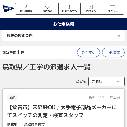
お仕事検索
気になる
初めての方へ
ログイン
メニュー
お仕事検索
現在の検索条件
1
該当件数
件
条件変更
地図表示
鳥取県／工学の派遣求人一覧
並び順
更新日：
30日以上前
派遣
【倉吉市】未経験OK♪大手電子部品メーカーに
てスイッチの測定・検査スタッフ
勤務地
鳥取県倉吉市