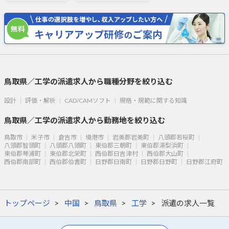
鳥取県／工学の派遣求人から職種分野を絞り込む
設計
評価・解析
CAD/CAMソフト
規格・規範に関する知識
鳥取県／工学の派遣求人から勤務地を絞り込む
鳥取市
米子市
倉吉市
境港市
岩美郡岩美町
八頭郡若桜町
八頭郡智頭町
八頭郡八頭町
東伯郡三朝町
東伯郡湯梨浜町
東伯郡琴浦町
東伯郡北栄町
西伯郡日吉津村
西伯郡大山町
西伯郡南部町
西伯郡伯耆町
日野郡日南町
日野郡日野町
日野郡江府町
トップページ
中国
鳥取県
工学
派遣の求人一覧