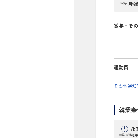
給与
月給例
賞与・そ
通勤費
その他通知
就業条
8:
勤務時間
残業