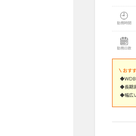
勤務時間
勤務日数
おす
◆WD
◆長期
◆幅広