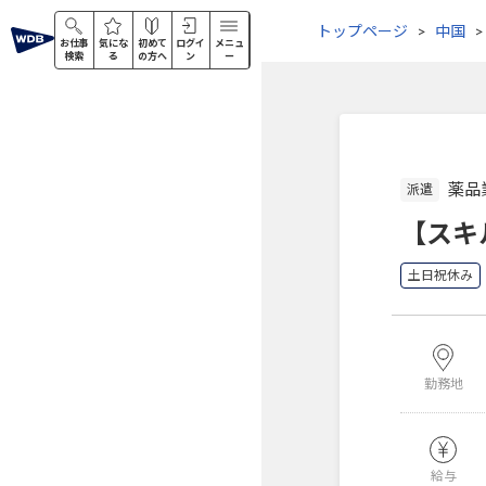
トップページ
中国
お仕事
気にな
初めて
ログイ
メニュ
検索
る
の方へ
ン
ー
薬品
派遣
【スキ
土日祝休み
勤務地
給与