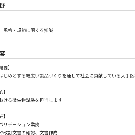
野
、規格・規範に関する知識
容
概要】
はじめとする幅広い製品づくりを通して社会に貢献している大手医
的】
おける微生物試験を担当します
細】
バリデーション業務
や改訂文書の確認、文書作成