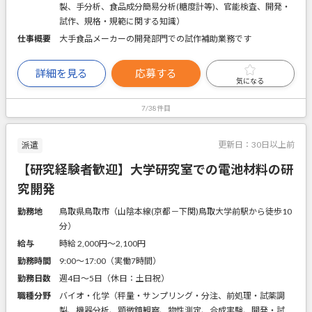
製、手分析、食品成分簡易分析(糖度計等)、官能検査、開発・
試作、規格・規範に関する知識）
仕事概要
大手食品メーカーの開発部門での試作補助業務です
詳細を見る
応募する
気になる
7/38件目
更新日：
30日以上前
派遣
【研究経験者歓迎】大学研究室での電池材料の研
究開発
勤務地
鳥取県鳥取市（山陰本線(京都－下関)鳥取大学前駅から徒歩10
分）
給与
時給 2,000円〜2,100円
勤務時間
9:00～17:00（実働7時間）
勤務日数
週4日～5日（休日：土日祝）
職種分野
バイオ・化学（秤量・サンプリング・分注、前処理・試薬調
製、機器分析、顕微鏡観察、物性測定、合成実験、開発・試