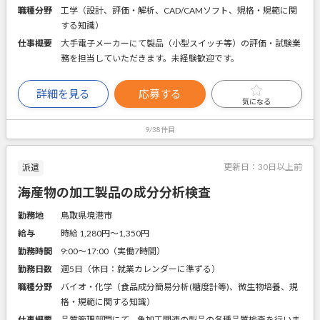
職種分野
工学（設計、評価・解析、CAD/CAMソフト、規格・規範に関
する知識）
仕事概要
大手電子メーカーにて製品（小型スイッチ等）の評価・試験業
務を担当していただきます。未経験歓迎です。
詳細を見る
応募する
気になる
9/38件目
更新日：
30日以上前
派遣
海産物の加工製品の成分分析検査
勤務地
鳥取県境港市
給与
時給 1,280円〜1,350円
勤務時間
9:00～17:00（実働7時間）
勤務日数
週5日（休日：就業カレンダーに準ずる）
職種分野
バイオ・化学（食品成分簡易分析(糖度計等)、微生物培養、規
格・規範に関する知識）
仕事概要
品質管理部門にて、魚加工関連の製品の各種品質検査を行いま