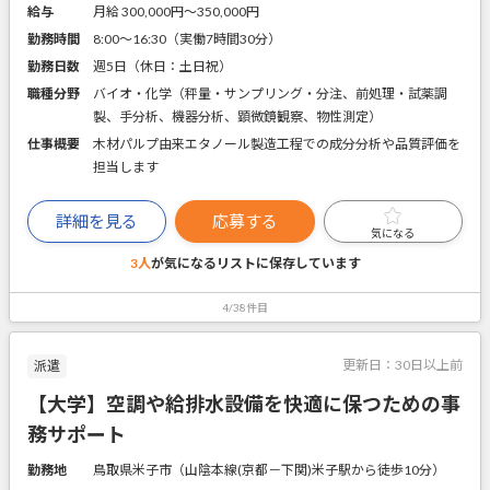
給与
月給 300,000円〜350,000円
勤務時間
8:00～16:30（実働7時間30分）
勤務日数
週5日（休日：土日祝）
職種分野
バイオ・化学（秤量・サンプリング・分注、前処理・試薬調
製、手分析、機器分析、顕微鏡観察、物性測定）
仕事概要
木材パルプ由来エタノール製造工程での成分分析や品質評価を
担当します
詳細を見る
応募する
気になる
3人
が気になるリストに
保存しています
4/38件目
更新日：
30日以上前
派遣
【大学】空調や給排水設備を快適に保つための事
務サポート
勤務地
鳥取県米子市（山陰本線(京都－下関)米子駅から徒歩10分）