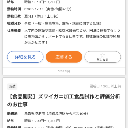
給与
時給 1,350円〜1,600円
勤務時間
8:30～17:15（実働7時間45分）
勤務日数
週5日（休日：土日祝）
職種分野
事務（一般・庶務事務、規格・規範に関する知識）
仕事概要
大学内の施設や空調・給排水設備などが、円滑に稼働するよう
に事務面からサポートするお仕事です。機械設備の知識や経験
が活かせます！
詳細を見る
応募する
気になる
5/38件目
更新日：
30日以上前
派遣
【食品開発】ズワイガニ加工食品試作と評価分析
のお仕事
勤務地
鳥取県境港市（境線境港駅からバス10分）
給与
時給 1,200円〜1,400円
勤務時間
8:30～17:00（実働7時間30分） 8:30～17:30（実働7時間）