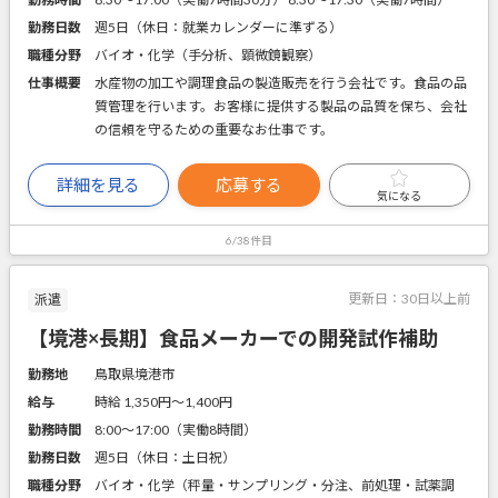
勤務日数
週5日（休日：就業カレンダーに準ずる）
職種分野
バイオ・化学（手分析、顕微鏡観察）
仕事概要
水産物の加工や調理食品の製造販売を行う会社です。食品の品
質管理を行います。お客様に提供する製品の品質を保ち、会社
の信頼を守るための重要なお仕事です。
詳細を見る
応募する
気になる
6/38件目
更新日：
30日以上前
派遣
【境港×長期】食品メーカーでの開発試作補助
勤務地
鳥取県境港市
給与
時給 1,350円〜1,400円
勤務時間
8:00～17:00（実働8時間）
勤務日数
週5日（休日：土日祝）
職種分野
バイオ・化学（秤量・サンプリング・分注、前処理・試薬調