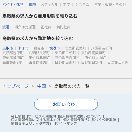
バイオ・化学
事務
メディカル
工学
システム
営業・販売・その他
鳥取県の求人から雇用形態を絞り込む
派遣
紹介予定派遣
正社員
契約社員
鳥取県の求人から勤務地を絞り込む
鳥取市
米子市
倉吉市
境港市
岩美郡岩美町
八頭郡若桜町
八頭郡智頭町
八頭郡八頭町
東伯郡三朝町
東伯郡湯梨浜町
東伯郡琴浦町
東伯郡北栄町
西伯郡日吉津村
西伯郡大山町
西伯郡南部町
西伯郡伯耆町
日野郡日南町
日野郡日野町
日野郡江府町
トップページ
中国
鳥取県の求人一覧
お問い合わせ
会社情報
サービス利用規約
個人情報の取扱いについて
個人情報保護に関する基本方針
個人情報保護法に基づく公表事項
情報セキュリティ基本方針
サイトマップ