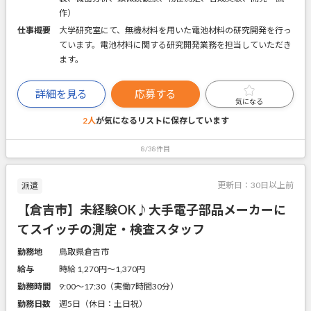
作）
仕事概要
大学研究室にて、無機材料を用いた電池材料の研究開発を行っ
ています。電池材料に関する研究開発業務を担当していただき
ます。
詳細を見る
応募する
気になる
2人
が気になるリストに
保存しています
8/38件目
更新日：
30日以上前
派遣
【倉吉市】未経験OK♪大手電子部品メーカーに
てスイッチの測定・検査スタッフ
勤務地
鳥取県倉吉市
給与
時給 1,270円〜1,370円
勤務時間
9:00～17:30（実働7時間30分）
勤務日数
週5日（休日：土日祝）