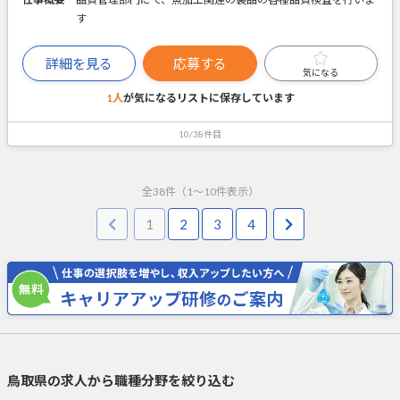
す
詳細を見る
応募する
気になる
1人
が気になるリストに
保存しています
10/38件目
全
38
件（
1
～
10
件表示）
1
2
3
4
鳥取県の求人から職種分野を絞り込む