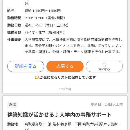
分）
給与
時給 1,450円〜1,550円
勤務時間
9:00～17:00（実働7時間）
勤務日数
週4日～5日（休日：土日祝）
職種分野
バイオ・化学（機器分析）
仕事概要
大学研究室にて、水質浄化材料に関する研究補助業務を担当し
ます。高分子材料やバイオマスを扱い、指示に従ってサンプル
を準備・調整し、分析・評価・データ整理を行うお仕事です。
詳細を見る
応募する
気になる
1人
が気になるリストに
保存しています
1/38件目
更新日：
14日以上前
派遣
建築知識が活かせる♪大学内の事務サポート
勤務地
鳥取県鳥取市（山陰本線(京都－下関)鳥取大学前駅から徒歩3