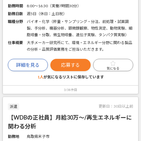
勤務時間
8:00～16:30（実働7時間30分）
勤務日数
週5日（休日：土日祝）
職種分野
バイオ・化学（秤量・サンプリング・分注、前処理・試薬調
製、手分析、機器分析、顕微鏡観察、物性測定、動物実験、細
胞培養・分取、微生物培養、遺伝子実験、タンパク質実験）
仕事概要
大手メーカー研究所にて、環境・エネルギー分野に関わる製品
の分析・品質評価業務をご担当いただきます。
詳細を見る
応募する
気になる
1人
が気になるリストに
保存しています
3/38件目
更新日：
30日以上前
派遣
【WDBの正社員】月給30万～/再生エネルギーに
関わる分析
勤務地
鳥取県米子市