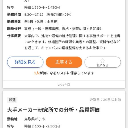
分）
給与
時給 1,330円〜1,430円
勤務時間
8:30～17:15（実働7時間45分）
勤務日数
週5日（休日：土日祝）
職種分野
事務（一般・庶務事務、規格・規範に関する知識）
仕事概要
大学内で、建物や設備の維持管理に関する事務サポートを担当
いただきます。修繕箇所の確認や業者との調整、資料作成など
を通して、キャンパスの環境整備を支えるお仕事です
詳細を見る
応募する
気になる
1人
が気になるリストに
保存しています
2/38件目
更新日：
30日以上前
派遣
大手メーカー研究所での分析・品質評価
勤務地
鳥取県米子市
給与
時給 2,100円〜2,500円