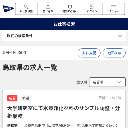
お仕事検索
気になる
初めての方へ
ログイン
メニュー
お仕事検索
現在の検索条件
38
該当件数
件
条件変更
地図表示
鳥取県の求人一覧
並び順
更新日：
5日前
新着
派遣
大学研究室にて水質浄化材料のサンプル調整・分
析業務
勤務地
鳥取県鳥取市（山陰本線(京都－下関)鳥取大学前駅から徒歩3