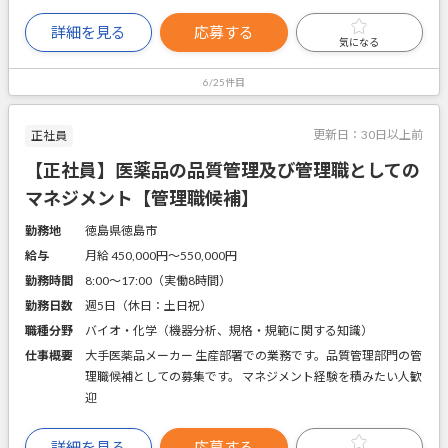
詳細を見る
応募する
気になる
6/25件目
更新日：
30日以上前
正社員
【正社員】医薬品の品質管理及び管理職としての
マネジメント【管理職候補】
勤務地
徳島県徳島市
給与
月給 450,000円〜550,000円
勤務時間
8:00～17:00（実働8時間）
勤務日数
週5日（休日：土日祝）
職種分野
バイオ・化学（機器分析、規格・規範に関する知識）
仕事概要
大手医薬品メーカー 生産部署での業務です。品質管理部門の管
理職候補としての募集です。 マネジメント経験を積みたい人歓
迎
詳細を見る
応募する