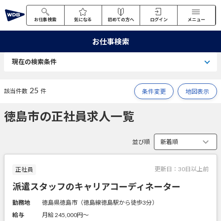
お仕事検索
気になる
初めての方へ
ログイン
メニュー
お仕事検索
現在の検索条件
25
該当件数
件
条件変更
地図表示
徳島市の正社員求人一覧
並び順
更新日：
30日以上前
正社員
派遣スタッフのキャリアコーディネーター
勤務地
徳島県徳島市（徳島線徳島駅から徒歩3分）
給与
月給 245,000円〜