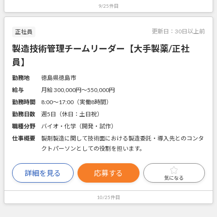
9/25件目
更新日：
30日以上前
正社員
製造技術管理チームリーダー【大手製薬/正社
員】
勤務地
徳島県徳島市
給与
月給 300,000円〜550,000円
勤務時間
8:00～17:00（実働8時間）
勤務日数
週5日（休日：土日祝）
職種分野
バイオ・化学（開発・試作）
仕事概要
製剤製造に関して技術面における製造委託・導入先とのコンタ
クトパーソンとしての役割を担います。
詳細を見る
応募する
気になる
10/25件目