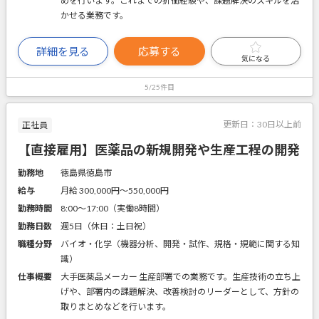
めを行います。これまでの折衝経験や、課題解決のスキルを活
かせる業務です。
詳細を見る
応募する
気になる
5/25件目
更新日：
30日以上前
正社員
【直接雇用】医薬品の新規開発や生産工程の開発
勤務地
徳島県徳島市
給与
月給 300,000円〜550,000円
勤務時間
8:00～17:00（実働8時間）
勤務日数
週5日（休日：土日祝）
職種分野
バイオ・化学（機器分析、開発・試作、規格・規範に関する知
識）
仕事概要
大手医薬品メーカー 生産部署での業務です。生産技術の立ち上
げや、部署内の課題解決、改善検討のリーダーとして、方針の
取りまとめなどを行います。