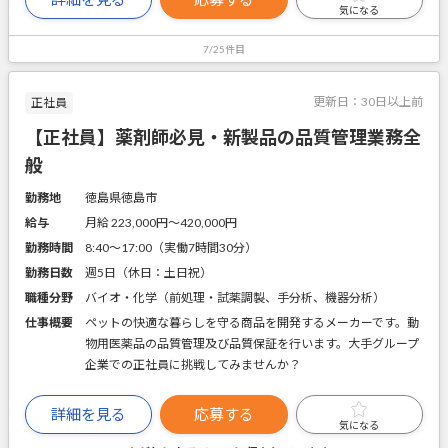
気になる
7/25件目
更新日：
30日以上前
正社員
【正社員】薬剤師必見・新製品の品質管理業務全
般
勤務地
徳島県徳島市
給与
月給 223,000円〜420,000円
勤務時間
8:40～17:00（実働7時間30分）
勤務日数
週5日（休日：土日祝）
職種分野
バイオ・化学（前処理・試薬調製、手分析、機器分析）
仕事概要
ペットの快適な暮らしを守る商品を開発するメーカーです。動
物用医薬品の品質管理及び品質保証を行います。大手グループ
企業での正社員に挑戦してみませんか？
詳細を見る
応募する
気になる