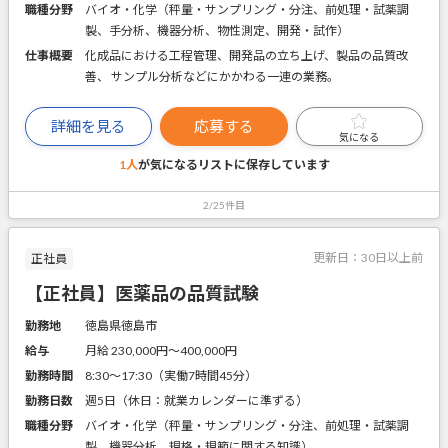
職種分野
バイオ・化学（秤量・サンプリング・分注、前処理・試薬調
製、手分析、機器分析、物性測定、開発・試作）
仕事概要
化成品における工程管理、開発品の立ち上げ、製品の品質改
善、 サンプル分析などにかかわる一連の業務。
詳細を見る
応募する
気になる
1人
が気になるリストに
保存しています
2/25件目
更新日：
30日以上前
正社員
【正社員】医薬品の品質試験
勤務地
徳島県徳島市
給与
月給 230,000円〜400,000円
勤務時間
8:30～17:30（実働7時間45分）
勤務日数
週5日（休日：就業カレンダーに準ずる）
職種分野
バイオ・化学（秤量・サンプリング・分注、前処理・試薬調
製、機器分析、規格・規範に関する知識）