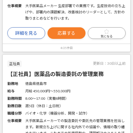
仕事概要
大手医薬品メーカー 生産部署での業務です。生産技術の立ち上
げや、部署内の課題解決、改善検討のリーダーとして、方針の
取りまとめなどを行います。
詳細を見る
応募する
気になる
4/25件目
更新日：
30日以上前
正社員
【正社員】医薬品の製造委託の管理業務
勤務地
徳島県徳島市
給与
月給 450,000円〜550,000円
勤務時間
8:00～17:00（実働8時間）
勤務日数
週5日（休日：土日祝）
職種分野
バイオ・化学（機器分析、開発・試作）
仕事概要
大手医薬品メーカーでの製造委託や委託先の管理業務を担当し
ます。新規立ち上げに関する社内外での協議や、情報の取り纏