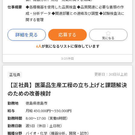
仕事概要
◆各種機器を使用した品質検査 ◆品質関連に必要な書類の作
成・分析データ ◆関連部署との連絡及び調整 ◆試験検査法に
関する管理
詳細を見る
応募する
気になる
6人
が気になるリストに
保存しています
3/25件目
更新日：
30日以上前
正社員
【正社員】医薬品生産工程の立ち上げと課題解決
のための改善検討
勤務地
徳島県徳島市
給与
月給 450,000円〜550,000円
勤務時間
8:00～17:00（実働8時間）
勤務日数
週5日（休日：土日祝）
職種分野
バイオ・化学（機器分析、開発・試作）