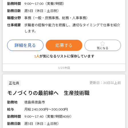
勤務時間
9:00～17:00（実働7時間）
勤務日数
週5日（休日：土日祝）
職種分野
事務（一般・庶務事務、総務・人事事務）
仕事概要
求職者の経験や能力を把握し、適切なタイミングで仕事を紹介
します。
詳細を見る
応募する
気になる
1人
が気になるリストに
保存しています
1/25件目
更新日：
30日以上前
正社員
モノづくりの最前線へ 生産技術職
勤務地
徳島県徳島市
給与
月給 240,000円〜300,000円
勤務時間
9:00～17:40（実働7時間40分）
勤務日数
週5日（休日：土日祝）