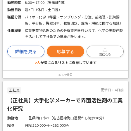
勤務時間
8:00～17:00（実働8時間）
勤務日数
週5日（休日：土日祝）
職種分野
バイオ・化学（秤量・サンプリング・分注、前処理・試薬調
製、手分析、機器分析、物性測定、規格・規範に関する知識）
仕事概要
産業廃棄物処理のための分析業務を行います。化学の実験経験
を活かして正社員での就業が叶います。
詳細を見る
応募する
気になる
2人
が気になるリストに
保存しています
5/479件目
更新日：
4日前
正社員
【正社員】大手化学メーカーで界面活性剤の工業
化研究
勤務地
三重県四日市市（名古屋線海山道駅から徒歩10分）
給与
月給 210,000円〜282,000円