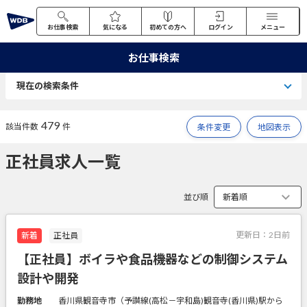
お仕事検索
気になる
初めての方へ
ログイン
メニュー
お仕事検索
現在の検索条件
479
該当件数
件
条件変更
地図表示
正社員求人一覧
並び順
更新日：
2日前
新着
正社員
【正社員】ボイラや食品機器などの制御システム
設計や開発
勤務地
香川県観音寺市（予讃線(高松－宇和島)観音寺(香川県)駅から