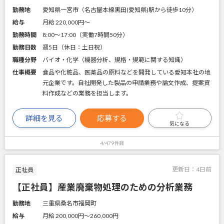
勤務地
愛知県一宮市（名古屋本線黒田(愛知県)駅から徒歩10分）
給与
月給 220,000円〜
勤務時間
8:00～17:00（実働7時間50分）
勤務日数
週5日（休日：土日祝）
職種分野
バイオ・化学（機器分析、規格・規範に関する知識）
仕事概要
食品や化粧品、医薬品の原料などを開発している愛知本社の地
元企業です。自社開発した製品の申請業務や論文作成、提案資
料作成などの業務を担当します。
詳細を見る
応募する
気になる
4/479件目
更新日：
4日前
正社員
【正社員】産業廃棄物処理のための分析業務
勤務地
三重県桑名市福岡町
給与
月給 200,000円〜260,000円