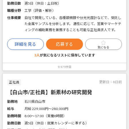
勤務日数
週5日（休日：土日祝）
職種分野
工学（評価・解析）
仕事概要
自社で開発している、各種顕微鏡や分光光度計などで、受託し
た金属サンプルを分析します。 適性に応じて、営業やマーケテ
ィングの補助業務を兼務することも可能な正社員求人です。
詳細を見る
応募する
気になる
3人
が気になるリストに
保存しています
9/479件目
更新日：
8日前
正社員
【白山市/正社員】新素材の研究開発
勤務地
石川県白山市
給与
月給 229,000円〜280,000円
勤務時間
8:00～17:00（実働8時間）
勤務日数
週5日（休日：就業カレンダーに準ずる）