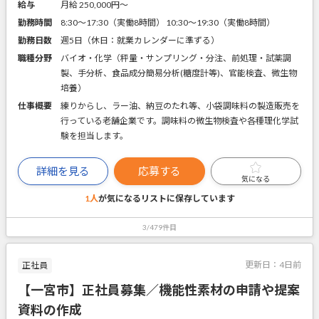
給与
月給 250,000円〜
勤務時間
8:30～17:30（実働8時間） 10:30～19:30（実働8時間）
勤務日数
週5日（休日：就業カレンダーに準ずる）
職種分野
バイオ・化学（秤量・サンプリング・分注、前処理・試薬調
製、手分析、食品成分簡易分析(糖度計等)、官能検査、微生物
培養）
仕事概要
練りからし、ラー油、納豆のたれ等、小袋調味料の製造販売を
行っている老舗企業です。調味料の微生物検査や各種理化学試
験を担当します。
詳細を見る
応募する
気になる
1人
が気になるリストに
保存しています
3/479件目
更新日：
4日前
正社員
【一宮市】正社員募集／機能性素材の申請や提案
資料の作成