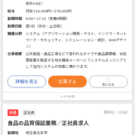
徒歩24分）
給与
月給 216,000円〜278,000円
勤務時間
8:00～17:10（実働8時間）
勤務日数
週5日（休日：土日祝）
職種分野
システム（アプリケーション開発・テスト、インフラ・ネット
ワーク・セキュリティ、シミュレーション・統計、Webデザイ
ン）
仕事概要
公共施設・食品工場などで使われるボイラや食品調理機、水処
理装置を製造する地元機械メーカーにてシステムエンジニアと
して社内システムの改善に携わります。
詳細を見る
応募する
気になる
1/479件目
更新日：
3日前
新着
正社員
食品の品質保証業務／正社員求人
勤務地
埼玉県北本市