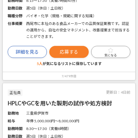
勤務時間
8:15～17:30（実働7時間45分）
勤務日数
週5日（休日：土日祝）
職種分野
バイオ・化学（規格・規範に関する知識）
仕事概要
西尾市に本社のある食品メーカーでの品質保証業務です。認証
の運用から、自社の安全マネジメント、改善提案まで担当する
ことができます。
詳細を見る
応募する
気になる
5人
が気になるリストに
保存しています
7/479件目
更新日：
4日前
正社員
HPLCやGCを用いた製剤の試作や処方検討
勤務地
三重県伊賀市
給与
年俸 5,000,000円〜8,000,000円
勤務時間
8:30～17:30（実働8時間）
勤務日数
週5日（休日：土日祝）