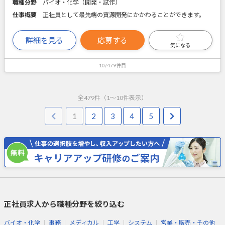
職種分野
バイオ・化学（開発・試作）
仕事概要
正社員として最先端の資源開発にかかわることができます。
詳細を見る
応募する
気になる
10/479件目
全
479
件（
1
～
10
件表示）
1
2
3
4
5
正社員求人から職種分野を絞り込む
バイオ・化学
事務
メディカル
工学
システム
営業・販売・その他