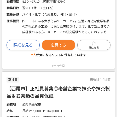
勤務時間
8:30～17:15（実働7時間45分）
勤務日数
週5日（休日：土日祝）
職種分野
バイオ・化学（合成実験、開発・試作）
仕事概要
四日市市にある大手化学メーカーです。生活に身近な化学製品
の新規原料の工業化に向けた実験を行います。化学系出身で合
成経験のある方、メーカーでの研究経験がある方におすすめ！
詳細を見る
応募する
気になる
2人
が気になるリストに
保存しています
6/479件目
更新日：
4日前
正社員
【西尾市】正社員募集◎老舗企業で抹茶や抹茶製
品＆お茶類の品質保証
勤務地
愛知県西尾市
給与
月給 211,000円〜340,000円