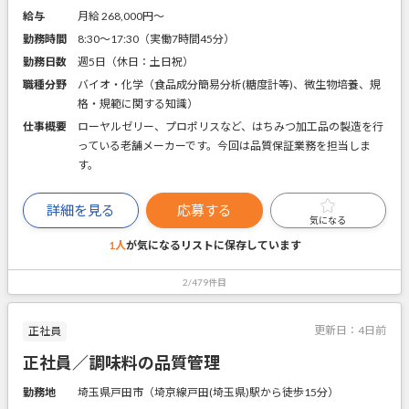
給与
月給 268,000円〜
勤務時間
8:30～17:30（実働7時間45分）
勤務日数
週5日（休日：土日祝）
職種分野
バイオ・化学（食品成分簡易分析(糖度計等)、微生物培養、規
格・規範に関する知識）
仕事概要
ローヤルゼリー、プロポリスなど、はちみつ加工品の製造を行
っている老舗メーカーです。今回は品質保証業務を担当しま
す。
詳細を見る
応募する
気になる
1人
が気になるリストに
保存しています
2/479件目
更新日：
4日前
正社員
正社員／調味料の品質管理
勤務地
埼玉県戸田市（埼京線戸田(埼玉県)駅から徒歩15分）