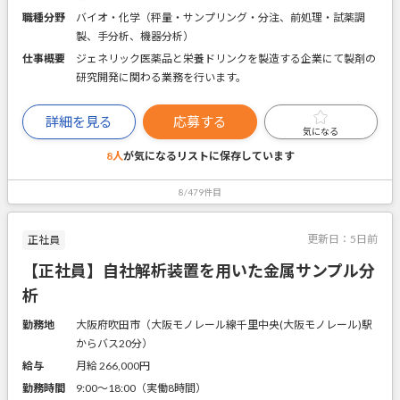
職種分野
バイオ・化学（秤量・サンプリング・分注、前処理・試薬調
製、手分析、機器分析）
仕事概要
ジェネリック医薬品と栄養ドリンクを製造する企業にて製剤の
研究開発に関わる業務を行います。
詳細を見る
応募する
気になる
8人
が気になるリストに
保存しています
8/479件目
更新日：
5日前
正社員
【正社員】自社解析装置を用いた金属サンプル分
析
勤務地
大阪府吹田市（大阪モノレール線千里中央(大阪モノレール)駅
からバス20分）
給与
月給 266,000円
勤務時間
9:00～18:00（実働8時間）