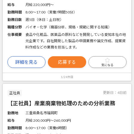
給与
月給 220,000円〜
勤務時間
8:00～17:00（実働7時間50分）
勤務日数
週5日（休日：土日祝）
職種分野
バイオ・化学（機器分析、規格・規範に関する知識）
仕事概要
食品や化粧品、医薬品の原料などを開発している愛知本社の地
元企業です。自社開発した製品の申請業務や論文作成、提案資
料作成などの業務を担当します。
詳細を見る
応募する
気になる
1/24件目
更新日：
4日前
正社員
【正社員】産業廃棄物処理のための分析業務
勤務地
三重県桑名市福岡町
給与
月給 200,000円〜260,000円
勤務時間
8:00～17:00（実働8時間）