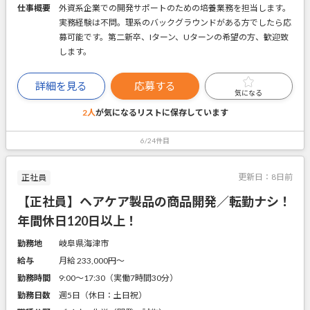
仕事概要
外資系企業での開発サポートのための培養業務を担当します。
実務経験は不問。理系のバックグラウンドがある方でしたら応
募可能です。第二新卒、Iターン、Uターンの希望の方、歓迎致
します。
詳細を見る
応募する
気になる
2人
が気になるリストに
保存しています
6/24件目
更新日：
8日前
正社員
【正社員】ヘアケア製品の商品開発／転勤ナシ！
年間休日120日以上！
勤務地
岐阜県海津市
給与
月給 233,000円〜
勤務時間
9:00～17:30（実働7時間30分）
勤務日数
週5日（休日：土日祝）