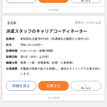
気になる
9/24件目
更新日：
30日以上前
正社員
派遣スタッフのキャリアコーディネーター
勤務地
愛知県名古屋市中村区（桜通線名古屋駅から徒歩5分）
給与
月給 245,000円〜
勤務時間
9:00～17:00（実働7時間）
勤務日数
週5日（休日：土日祝）
職種分野
事務（一般・庶務事務、総務・人事事務）
仕事概要
求職者の経験や能力を把握し、適切なタイミングで仕事を紹介
します。
詳細を見る
応募する
気になる
10/24件目