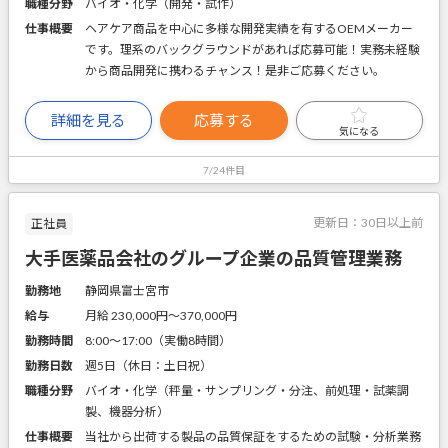
職種分野
バイオ・化学（開発・試作）
仕事概要
ヘアケア商品を中心に多様な開発実績を有するOEMメーカー
です。理系のバックグラウンドがあれば応募可能！実務未経験
から商品開発に携わるチャンス！是非ご応募ください。
詳細を見る
応募する
気になる
7/24件目
更新日：
30日以上前
正社員
大手医薬品会社のグループ企業の品質管理業務
勤務地
静岡県富士宮市
給与
月給 230,000円〜370,000円
勤務時間
8:00～17:00（実働8時間）
勤務日数
週5日（休日：土日祝）
職種分野
バイオ・化学（秤量・サンプリング・分注、前処理・試薬調
製、機器分析）
仕事概要
当社から出荷する製品の品質保証をするための試験・分析業務