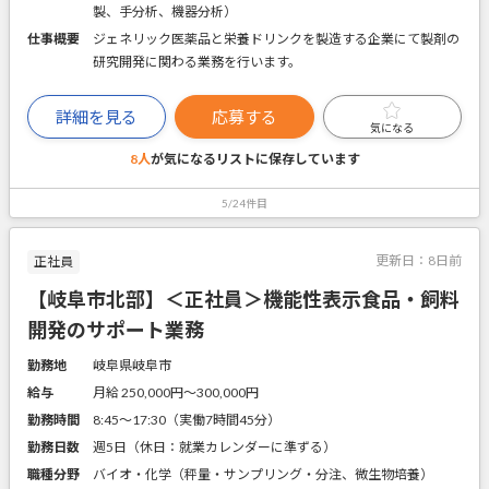
製、手分析、機器分析）
仕事概要
ジェネリック医薬品と栄養ドリンクを製造する企業にて製剤の
研究開発に関わる業務を行います。
詳細を見る
応募する
気になる
8人
が気になるリストに
保存しています
5/24件目
更新日：
8日前
正社員
【岐阜市北部】＜正社員＞機能性表示食品・飼料
開発のサポート業務
勤務地
岐阜県岐阜市
給与
月給 250,000円〜300,000円
勤務時間
8:45～17:30（実働7時間45分）
勤務日数
週5日（休日：就業カレンダーに準ずる）
職種分野
バイオ・化学（秤量・サンプリング・分注、微生物培養）