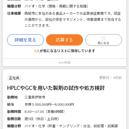
職種分野
バイオ・化学（規格・規範に関する知識）
仕事概要
西尾市に本社のある食品メーカーでの品質保証業務です。認証
の運用から、自社の安全マネジメント、改善提案まで担当する
ことができます。
詳細を見る
応募する
気になる
5人
が気になるリストに
保存しています
4/24件目
更新日：
4日前
正社員
HPLCやGCを用いた製剤の試作や処方検討
勤務地
三重県伊賀市
給与
年俸 5,000,000円〜8,000,000円
勤務時間
8:30～17:30（実働8時間）
勤務日数
週5日（休日：土日祝）
職種分野
バイオ・化学（秤量・サンプリング・分注、前処理・試薬調