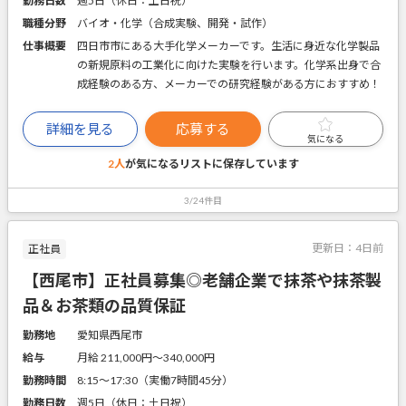
勤務日数
週5日（休日：土日祝）
職種分野
バイオ・化学（合成実験、開発・試作）
仕事概要
四日市市にある大手化学メーカーです。生活に身近な化学製品
の新規原料の工業化に向けた実験を行います。化学系出身で合
成経験のある方、メーカーでの研究経験がある方におすすめ！
詳細を見る
応募する
気になる
2人
が気になるリストに
保存しています
3/24件目
更新日：
4日前
正社員
【西尾市】正社員募集◎老舗企業で抹茶や抹茶製
品＆お茶類の品質保証
勤務地
愛知県西尾市
給与
月給 211,000円〜340,000円
勤務時間
8:15～17:30（実働7時間45分）
勤務日数
週5日（休日：土日祝）