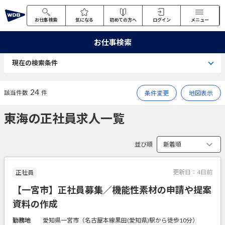
お仕事検索
気になる
初めての方へ
ログイン
メニュー
お仕事検索
現在の検索条件
24
該当件数
件
条件変更
地図表示
東海の正社員求人一覧
並び順
更新日：
4日前
正社員
【一宮市】正社員募集／機能性素材の申請や提案
資料の作成
勤務地
愛知県一宮市（名古屋本線黒田(愛知県)駅から徒歩10分）