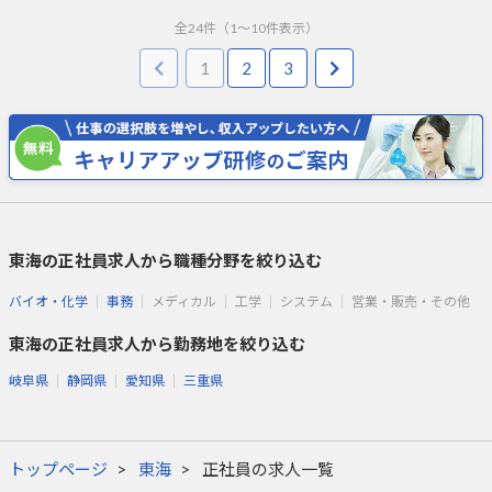
全
24
件（
1
～
10
件表示）
1
2
3
東海の正社員求人から職種分野を絞り込む
バイオ・化学
事務
メディカル
工学
システム
営業・販売・その他
東海の正社員求人から勤務地を絞り込む
岐阜県
静岡県
愛知県
三重県
トップページ
東海
正社員の求人一覧