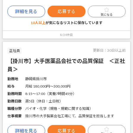
詳細を見る
応募する
気になる
10人以上
が気になるリストに
保存しています
8/24件目
更新日：
30日以上前
正社員
【掛川市】大手医薬品会社での品質保証 ＜正社
員＞
勤務地
静岡県掛川市
給与
月給 180,000円〜300,000円
勤務時間
8:15～17:00（実働7時間45分）
勤務日数
週5日（休日：土日祝）
職種分野
バイオ・化学（規格・規範に関する知識）
仕事概要
掛川市の大手製薬会社工場にて、品質保証を担当します
詳細を見る
応募する