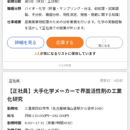
勤務日数
週5日（休日：土日祝）
職種分野
バイオ・化学（秤量・サンプリング・分注、前処理・試薬調
製、手分析、機器分析、物性測定、規格・規範に関する知識）
仕事概要
産業廃棄物処理のための分析業務を行います。化学の実験経験
を活かして正社員での就業が叶います。
詳細を見る
応募する
気になる
2人
が気になるリストに
保存しています
2/24件目
更新日：
4日前
正社員
【正社員】大手化学メーカーで界面活性剤の工業
化研究
勤務地
三重県四日市市（名古屋線海山道駅から徒歩10分）
給与
月給 210,000円〜282,000円
勤務時間
8:30～17:15（実働7時間45分）