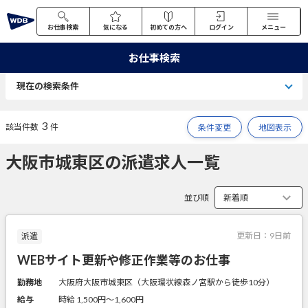
お仕事検索
気になる
初めての方へ
ログイン
メニュー
お仕事検索
現在の検索条件
3
該当件数
件
条件変更
地図表示
大阪市城東区の派遣求人一覧
並び順
更新日：
9日前
派遣
WEBサイト更新や修正作業等のお仕事
勤務地
大阪府大阪市城東区（大阪環状線森ノ宮駅から徒歩10分）
給与
時給 1,500円〜1,600円