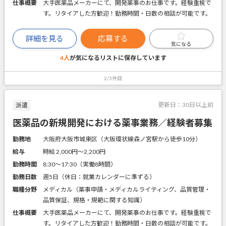
仕事概要
大手医薬品メーカーにて、開発薬事のお仕事です。経験重視で
す。リタイアした方歓迎！勤務時間・日数の相談が可能です。
詳細を見る
応募する
気になる
4人
が気になるリストに
保存しています
2/3件目
更新日：
30日以上前
派遣
医薬品の新規開発における薬事業務／経験者募集
勤務地
大阪府大阪市城東区（大阪環状線森ノ宮駅から徒歩10分）
給与
時給 2,000円〜2,200円
勤務時間
8:30～17:30（実働8時間）
勤務日数
週5日（休日：就業カレンダーに準ずる）
職種分野
メディカル（薬事申請・メディカルライティング、品質管理・
品質保証、規格・規範に関する知識）
仕事概要
大手医薬品メーカーにて、開発薬事のお仕事です。経験重視で
す。リタイアした方歓迎！勤務時間・日数の相談が可能です。