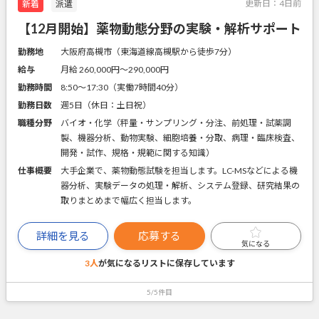
更新日：
4日前
新着
派遣
【12月開始】薬物動態分野の実験・解析サポート
勤務地
大阪府高槻市（東海道線高槻駅から徒歩7分）
給与
月給 260,000円〜290,000円
勤務時間
8:50～17:30（実働7時間40分）
勤務日数
週5日（休日：土日祝）
職種分野
バイオ・化学（秤量・サンプリング・分注、前処理・試薬調
製、機器分析、動物実験、細胞培養・分取、病理・臨床検査、
開発・試作、規格・規範に関する知識）
仕事概要
大手企業で、薬物動態試験を担当します。LC-MSなどによる機
器分析、実験データの処理・解析、システム登録、研究結果の
取りまとめまで幅広く担当します。
詳細を見る
応募する
気になる
3人
が気になるリストに
保存しています
5/5件目