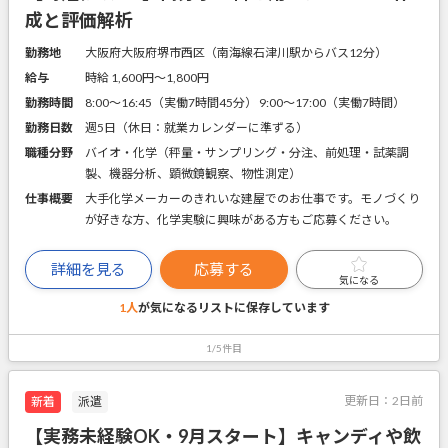
成と評価解析
勤務地
大阪府大阪府堺市西区（南海線石津川駅からバス12分）
給与
時給 1,600円〜1,800円
勤務時間
8:00～16:45（実働7時間45分） 9:00～17:00（実働7時間）
勤務日数
週5日（休日：就業カレンダーに準ずる）
職種分野
バイオ・化学（秤量・サンプリング・分注、前処理・試薬調
製、機器分析、顕微鏡観察、物性測定）
仕事概要
大手化学メーカーのきれいな建屋でのお仕事です。モノづくり
が好きな方、化学実験に興味がある方もご応募ください。
詳細を見る
応募する
気になる
1人
が気になるリストに
保存しています
1/5件目
更新日：
2日前
新着
派遣
【実務未経験OK・9月スタート】キャンディや飲