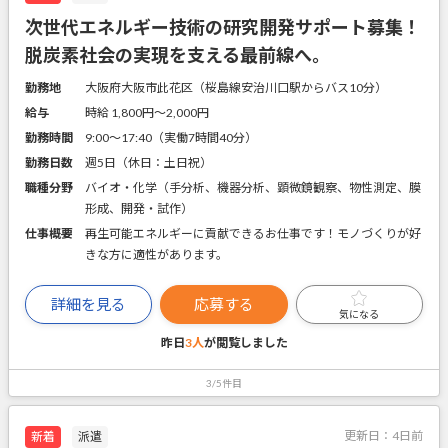
次世代エネルギー技術の研究開発サポート募集！
脱炭素社会の実現を支える最前線へ。
勤務地
大阪府大阪市此花区（桜島線安治川口駅からバス10分）
給与
時給 1,800円〜2,000円
勤務時間
9:00～17:40（実働7時間40分）
勤務日数
週5日（休日：土日祝）
職種分野
バイオ・化学（手分析、機器分析、顕微鏡観察、物性測定、膜
形成、開発・試作）
仕事概要
再生可能エネルギーに貢献できるお仕事です！モノづくりが好
きな方に適性があります。
詳細を見る
応募する
気になる
昨日
3人
が閲覧しました
3/5件目
更新日：
4日前
新着
派遣