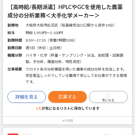
【高時給/長期派遣】HPLCやGCを使用した農薬
成分の分析業務＜大手化学メーカー＞
勤務地
大阪府大阪市此花区（桜島線安治川口駅から徒歩10分）
給与
時給 1,950円〜2,100円
勤務時間
8:30～17:20（実働7時間50分）
勤務日数
週5日（休日：土日祝）
職種分野
バイオ・化学（秤量・サンプリング・分注、前処理・試薬調
製、手分析、機器分析、物性測定）
仕事概要
クロマト系の分析機器を用いた農薬の成分分析を担当します。
安全衛生しっかりしている職場で安心してお仕事ができる環境
です。
詳細を見る
応募する
気になる
2人
が気になるリストに
保存しています
4/5件目