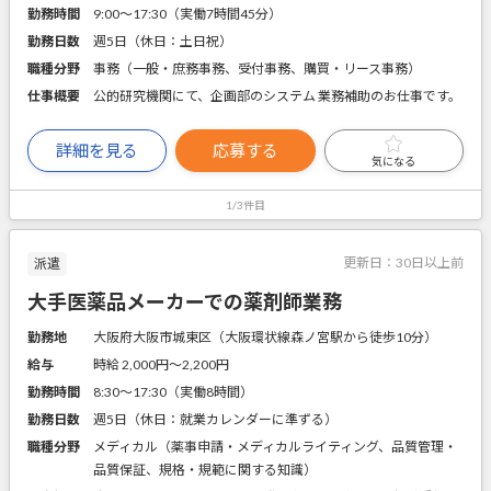
勤務時間
9:00～17:30（実働7時間45分）
勤務日数
週5日（休日：土日祝）
職種分野
事務（一般・庶務事務、受付事務、購買・リース事務）
仕事概要
公的研究機関にて、企画部のシステム 業務補助のお仕事です。
詳細を見る
応募する
気になる
1/3件目
更新日：
30日以上前
派遣
大手医薬品メーカーでの薬剤師業務
勤務地
大阪府大阪市城東区（大阪環状線森ノ宮駅から徒歩10分）
給与
時給 2,000円〜2,200円
勤務時間
8:30～17:30（実働8時間）
勤務日数
週5日（休日：就業カレンダーに準ずる）
職種分野
メディカル（薬事申請・メディカルライティング、品質管理・
品質保証、規格・規範に関する知識）