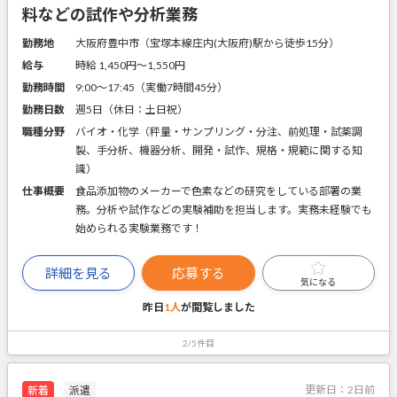
料などの試作や分析業務
勤務地
大阪府豊中市（宝塚本線庄内(大阪府)駅から徒歩15分）
給与
時給 1,450円〜1,550円
勤務時間
9:00～17:45（実働7時間45分）
勤務日数
週5日（休日：土日祝）
職種分野
バイオ・化学（秤量・サンプリング・分注、前処理・試薬調
製、手分析、機器分析、開発・試作、規格・規範に関する知
識）
仕事概要
食品添加物のメーカーで色素などの研究をしている部署の業
務。分析や試作などの実験補助を担当します。実務未経験でも
始められる実験業務です！
詳細を見る
応募する
気になる
昨日
1人
が閲覧しました
2/5件目
更新日：
2日前
新着
派遣