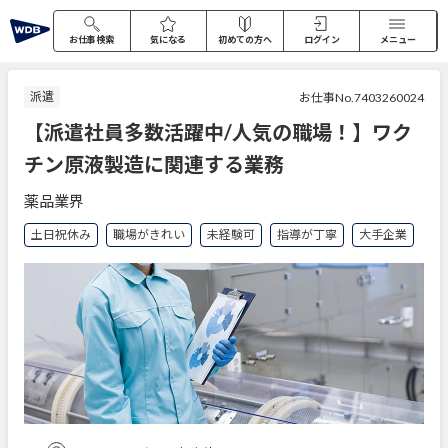
お仕事検索
気になる
初めての方へ
ログイン
メニュー
派遣
お仕事No.7403260024
【派遣社員多数活躍中/人気の職場！】ワク
チン原液製造に関連する業務
薬品業界
土日祝休み
職場がきれい
未経験可
指導が丁寧
大手企業