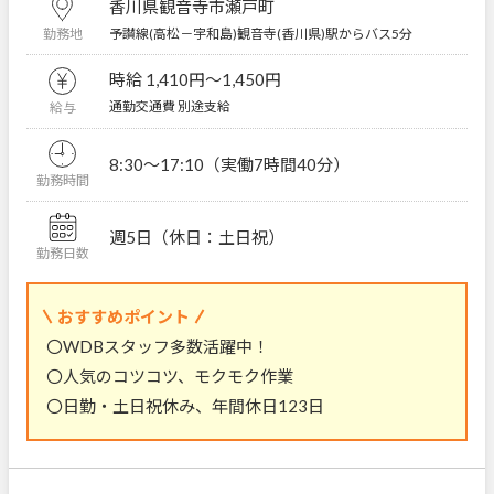
香川県観音寺市瀬戸町
予讃線(高松－宇和島)観音寺(香川県)駅からバス5分
勤務地
時給 1,410円〜1,450円
通勤交通費 別途支給
給与
8:30～17:10（実働7時間40分）
勤務時間
週5日（休日：土日祝）
勤務日数
おすすめポイント
〇WDBスタッフ多数活躍中！
〇人気のコツコツ、モクモク作業
〇日勤・土日祝休み、年間休日123日