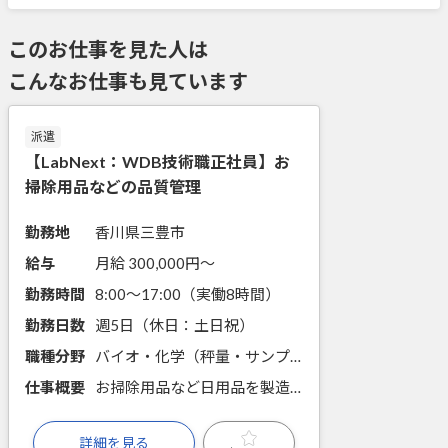
このお仕事を見た人は
こんなお仕事も見ています
派遣
【LabNext：WDB技術職正社員】お
掃除用品などの品質管理
勤務地
香川県三豊市
給与
月給 300,000円〜
勤務時間
8:00～17:00（実働8時間）
勤務日数
週5日（休日：土日祝）
職種分野
バイオ・化学（秤量・サンプリング・分注、前処理・試薬調製、手分析、機器分析、顕微鏡観察、物性測定）
仕事概要
お掃除用品など日用品を製造販売している企業で品質管理を担当します。月給30万円で安定◎ご活躍により派遣先での正社員登用あり
詳細を見る