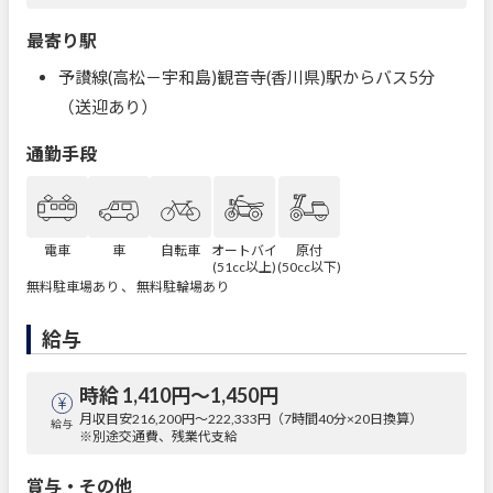
最寄り駅
予讃線(高松－宇和島)観音寺(香川県)駅からバス5分
（送迎あり）
通勤手段
電車
車
自転車
オートバイ
原付
(51cc以上)
(50cc以下)
無料駐車場あり 、 無料駐輪場あり
給与
時給 1,410円〜1,450円
月収目安216,200円～222,333円（7時間40分×20日換算）
給与
※別途交通費、残業代支給
賞与・その他