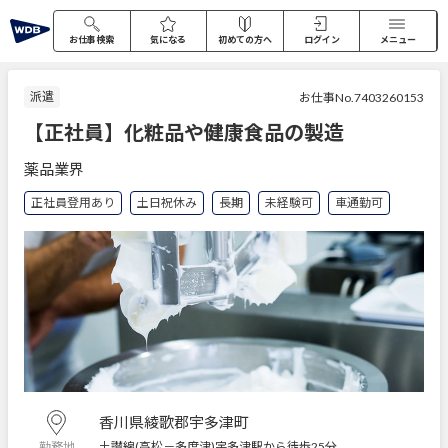
お仕事検索
気になる
初めての方へ
ログイン
メニュー
派遣
お仕事No.7403260153
【正社員】化粧品や健康食品の製造
薬品業界
正社員登用あり
土日祝休み
長期
未経験可
車通勤可
香川県綾歌郡宇多津町
土讃線(高松－多度津)宇多津駅から徒歩25分
勤務地