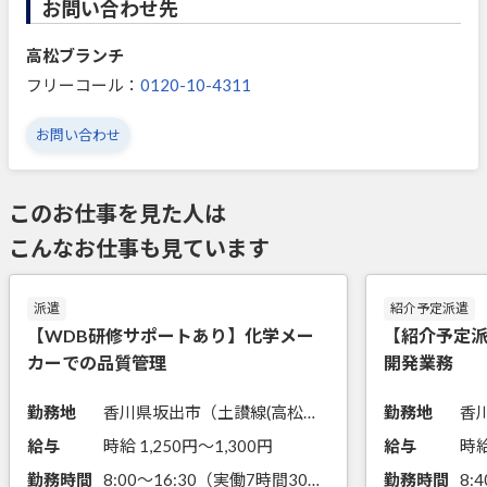
お問い合わせ先
高松ブランチ
フリーコール：
0120-10-4311
お問い合わせ
このお仕事を見た人は
こんなお仕事も見ています
派遣
紹介予定派遣
【WDB研修サポートあり】化学メー
【紹介予定
カーでの品質管理
開発業務
勤務地
香川県坂出市（土讃線(高松－多度津)坂出駅からバス10分）
勤務地
給与
時給 1,250円〜1,300円
給与
時給
勤務時間
8:00～16:30（実働7時間30分）
勤務時間