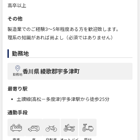
高卒以上
その他
製造業でのご経験3～5年程度ある方を歓迎致します。
理系の知識があれば尚よし（必須ではありません）
勤務地
香川県 綾歌郡宇多津町
勤務地
最寄り駅
土讃線(高松－多度津)宇多津駅から徒歩25分
通勤手段
電車
車
自転車
オートバイ
原付