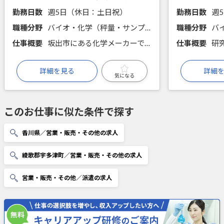
勤務日数
週5日（休日：土日祝）
勤務日数
週
職種分野
バイオ・化学（秤量・サンプリング・分注、前処理・試薬調製、手分析、機器分析、物性測定、規格・規範に関する知識）
職種分野
バ
仕事概要
坂出市にある化学メーカーでの品質管理の求人です。専門的なスキルを身に付けながら正社員登用を目指せる環境です。未経験やブランクの方もしっかりした教育があるので安心して働けます。
仕事概要
詳細を見る
詳細
気になる
このお仕事に似た条件で探す
香川県／営業・販売・その他の求人
綾歌郡宇多津町／営業・販売・その他の求人
営業・販売・その他／派遣の求人