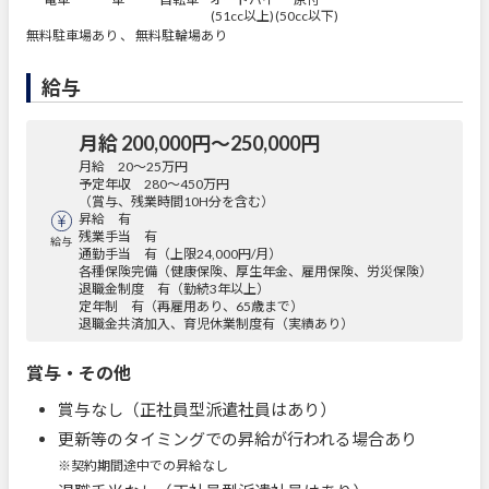
(51cc以上)
(50cc以下)
無料駐車場あり 、 無料駐輪場あり
給与
月給 200,000円〜250,000円
月給 20～25万円
予定年収 280～450万円
（賞与、残業時間10H分を含む）
昇給 有
残業手当 有
給与
通勤手当 有（上限24,000円/月）
各種保険完備（健康保険、厚生年金、雇用保険、労災保険）
退職金制度 有（勤続3年以上）
定年制 有（再雇用あり、65歳まで）
退職金共済加入、育児休業制度有（実績あり）
賞与・その他
賞与なし（正社員型派遣社員はあり）
更新等のタイミングでの昇給が行われる場合あり
※契約期間途中での昇給なし