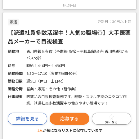
8/13件目
更新日：
30日以上前
派遣
【派遣社員多数活躍中！人気の職場◎】大手医薬
品メーカーで目視検査
勤務地
香川県観音寺市（予讃線(高松－宇和島)観音寺(香川県)駅から
バス5分）
給与
時給 1,410円〜1,450円
勤務時間
8:30～17:10（実働7時間40分）
勤務日数
週5日（休日：土日祝）
職種分野
営業・販売・その他（軽作業）
仕事概要
医薬品の目視検査業務です。経験・スキル不問のコツコツ作
業。派遣社員多数活躍中の働きやすい職場です！
詳細を見る
応募する
気になる
1人
が気になるリストに
保存しています