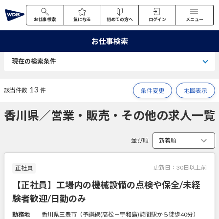
お仕事検索
気になる
初めての方へ
ログイン
メニュー
お仕事検索
現在の検索条件
13
該当件数
件
条件変更
地図表示
香川県／営業・販売・その他の求人一覧
並び順
更新日：
30日以上前
正社員
【正社員】工場内の機械設備の点検や保全/未経
験者歓迎/日勤のみ
勤務地
香川県三豊市（予讃線(高松－宇和島)詫間駅から徒歩40分）