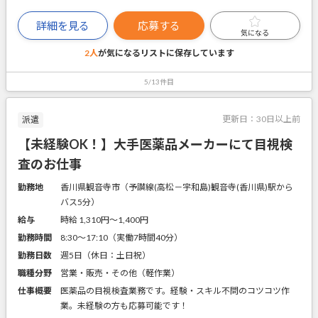
詳細を見る
応募する
気になる
2人
が気になるリストに
保存しています
5/13件目
更新日：
30日以上前
派遣
【未経験OK！】大手医薬品メーカーにて目視検
査のお仕事
勤務地
香川県観音寺市（予讃線(高松－宇和島)観音寺(香川県)駅から
バス5分）
給与
時給 1,310円〜1,400円
勤務時間
8:30～17:10（実働7時間40分）
勤務日数
週5日（休日：土日祝）
職種分野
営業・販売・その他（軽作業）
仕事概要
医薬品の目視検査業務です。経験・スキル不問のコツコツ作
業。未経験の方も応募可能です！