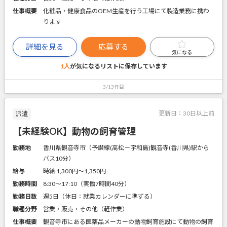
仕事概要
化粧品・健康食品のOEM生産を行う工場にて製造業務に携わ
ります
詳細を見る
応募する
気になる
1人
が気になるリストに
保存しています
3/13件目
更新日：
30日以上前
派遣
【未経験OK】動物の飼育管理
勤務地
香川県観音寺市（予讃線(高松－宇和島)観音寺(香川県)駅から
バス10分）
給与
時給 1,300円〜1,350円
勤務時間
8:30～17:10（実働7時間40分）
勤務日数
週5日（休日：就業カレンダーに準ずる）
職種分野
営業・販売・その他（軽作業）
仕事概要
観音寺市にある医薬品メーカーの動物飼育施設にて動物の飼育