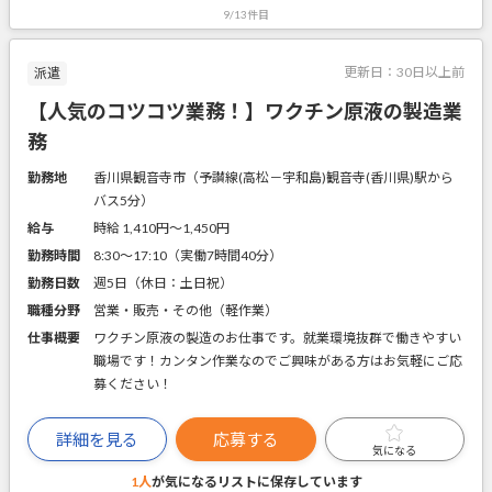
9/13件目
更新日：
30日以上前
派遣
【人気のコツコツ業務！】ワクチン原液の製造業
務
勤務地
香川県観音寺市（予讃線(高松－宇和島)観音寺(香川県)駅から
バス5分）
給与
時給 1,410円〜1,450円
勤務時間
8:30～17:10（実働7時間40分）
勤務日数
週5日（休日：土日祝）
職種分野
営業・販売・その他（軽作業）
仕事概要
ワクチン原液の製造のお仕事です。就業環境抜群で働きやすい
職場です！カンタン作業なのでご興味がある方はお気軽にご応
募ください！
詳細を見る
応募する
気になる
1人
が気になるリストに
保存しています