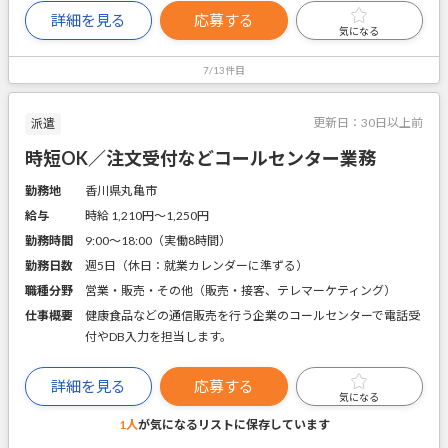
詳細を見る
応募する
気になる
7/13件目
更新日：
30日以上前
派遣
時短OK／注文受付などコールセンター業務
勤務地
香川県丸亀市
給与
時給 1,210円〜1,250円
勤務時間
9:00～18:00（実働8時間）
勤務日数
週5日（休日：就業カレンダーに準ずる）
職種分野
営業・販売・その他（販売・接客、テレマーケティング）
仕事概要
健康食品などの通信販売を行う企業のコールセンターで電話受
付やDB入力を担当します。
詳細を見る
応募する
気になる
1人
が気になるリストに
保存しています