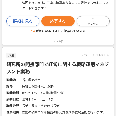
管理を行います。丁寧な指導ありなので未経験でも安心してス
タートできます！
詳細を見る
応募する
気になる
1人
が気になるリストに
保存しています
4/13件目
更新日：
30日以上前
派遣
研究所の間接部門で経営に関する戦略運用マネジ
メント業務
勤務地
香川県高松市
給与
時給 1,400円〜1,450円
勤務時間
8:40～17:20（実働7時間40分）
勤務日数
週5日（休日：土日祝）
職種分野
営業・販売・その他（営業）
仕事概要
鉄筋の破断の診断機器の販売支援や事務局活動を行います。