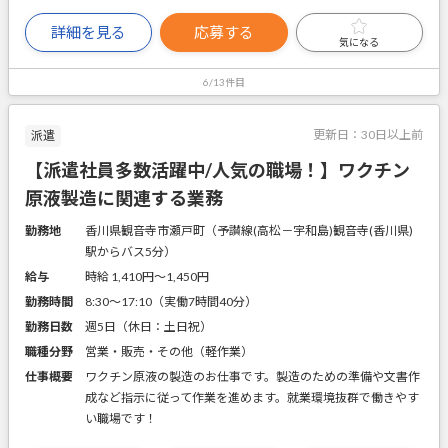
詳細を見る
応募する
気になる
6/13件目
更新日：
30日以上前
派遣
【派遣社員多数活躍中/人気の職場！】ワクチン
原液製造に関連する業務
勤務地
香川県観音寺市瀬戸町（予讃線(高松－宇和島)観音寺(香川県)
駅からバス5分）
給与
時給 1,410円〜1,450円
勤務時間
8:30～17:10（実働7時間40分）
勤務日数
週5日（休日：土日祝）
職種分野
営業・販売・その他（軽作業）
仕事概要
ワクチン原液の製造のお仕事です。製造のための準備や文書作
成など指示に従って作業を進めます。就業環境抜群で働きやす
い職場です！