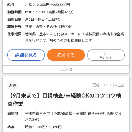
給与
月給 212,000円〜263,000円
勤務時間
8:30～17:00（実働7時間45分）
勤務日数
週5日（休日：土日祝）
職種分野
営業・販売・その他（軽作業）
仕事概要
香川県三豊市にある化学メーカーにて機械設備の点検や保全業
務を行います。初めての方も歓迎致します
詳細を見る
応募する
気になる
1/13件目
更新日：
30日以上前
派遣
【9月末まで】目視検査/未経験OKのコツコツ検
査作業
勤務地
香川県観音寺市（予讃線(高松－宇和島)観音寺(香川県)駅から
バス5分）
給与
時給 1,300円〜1,320円