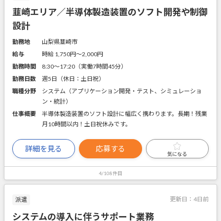
韮崎エリア／半導体製造装置のソフト開発や制御
設計
勤務地
山梨県韮崎市
給与
時給 1,750円〜2,000円
勤務時間
8:30～17:20（実働7時間45分）
勤務日数
週5日（休日：土日祝）
職種分野
システム（アプリケーション開発・テスト、シミュレーショ
ン・統計）
仕事概要
半導体製造装置のソフト設計に幅広く携わります。長期！残業
月10時間以内！土日祝休みです。
詳細を見る
応募する
気になる
4/108件目
更新日：
4日前
派遣
システムの導入に伴うサポート業務