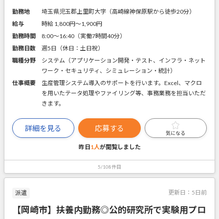
勤務地
埼玉県児玉郡上里町大字（高崎線神保原駅から徒歩20分）
給与
時給 1,800円〜1,900円
勤務時間
8:00～16:40（実働7時間40分）
勤務日数
週5日（休日：土日祝）
職種分野
システム（アプリケーション開発・テスト、インフラ・ネット
ワーク・セキュリティ、シミュレーション・統計）
仕事概要
生産管理システム導入のサポートを行います。Excel、マクロ
を用いたテータ処理やファイリング等、事務業務を担当いただ
きます。
詳細を見る
応募する
気になる
昨日
1人
が閲覧しました
5/108件目
更新日：
5日前
派遣
【岡崎市】扶養内勤務◎公的研究所で実験用プロ