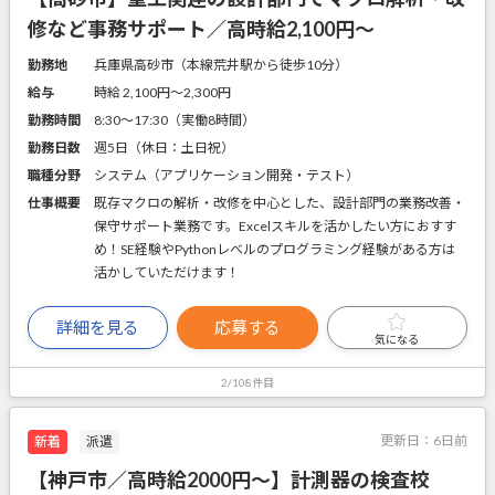
修など事務サポート／高時給2,100円～
勤務地
兵庫県高砂市（本線荒井駅から徒歩10分）
給与
時給 2,100円〜2,300円
勤務時間
8:30～17:30（実働8時間）
勤務日数
週5日（休日：土日祝）
職種分野
システム（アプリケーション開発・テスト）
仕事概要
既存マクロの解析・改修を中心とした、設計部門の業務改善・
保守サポート業務です。Excelスキルを活かしたい方におすす
め！SE経験やPythonレベルのプログラミング経験がある方は
活かしていただけます！
詳細を見る
応募する
気になる
2/108件目
更新日：
6日前
新着
派遣
【神戸市／高時給2000円～】計測器の検査校