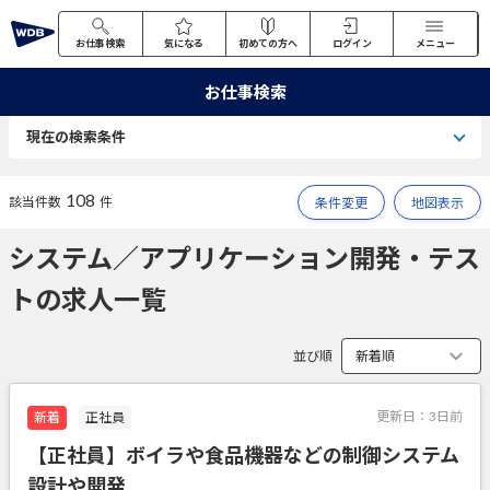
お仕事検索
気になる
初めての方へ
ログイン
メニュー
お仕事検索
現在の検索条件
108
該当件数
件
条件変更
地図表示
システム／アプリケーション開発・テス
トの求人一覧
並び順
更新日：
3日前
新着
正社員
【正社員】ボイラや食品機器などの制御システム
設計や開発