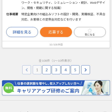
ワーク・セキュリティ、シミュレーション・統計、Webデザイ
ン、規格・規範に関する知識）
仕事概要
特定企業向けの組込みソフトの設計・開発、実機検証、不具合
対応、お客様との定例会対応などを行います
詳細を見る
応募する
気になる
10/108件目
全
108
件（
1
～
10
件表示）
1
2
3
4
5