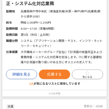
正・システム化対応業務
勤務地
兵庫県神戸市中央区（東海道本線(米原－神戸)神戸(兵庫県)駅
から徒歩10分）
給与
時給 2,000円〜2,200円
勤務時間
8:00～17:00（実働8時間）
勤務日数
週5日（休日：土日祝）
職種分野
システム（アプリケーション開発・テスト、インフラ・ネット
ワーク・セキュリティ）
仕事概要
大手機械メーカーのグループ会社にて計測器の検査校正および
業務改善・システム化対応等を担当します。ITに関する基礎知
識や計測器の取り扱いがある方にオススメの求人です。
詳細を見る
応募する
気になる
1人
が気になるリストに
保存しています
3/108件目
更新日：
4日前
派遣