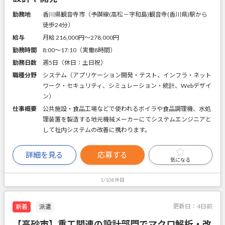
勤務地
香川県観音寺市（予讃線(高松－宇和島)観音寺(香川県)駅から
徒歩24分）
給与
月給 216,000円〜278,000円
勤務時間
8:00～17:10（実働8時間）
勤務日数
週5日（休日：土日祝）
職種分野
システム（アプリケーション開発・テスト、インフラ・ネット
ワーク・セキュリティ、シミュレーション・統計、Webデザイ
ン）
仕事概要
公共施設・食品工場などで使われるボイラや食品調理機、水処
理装置を製造する地元機械メーカーにてシステムエンジニアと
して社内システムの改善に携わります。
詳細を見る
応募する
気になる
1/108件目
更新日：
4日前
新着
派遣
【高砂市】重工関連の設計部門でマクロ解析・改