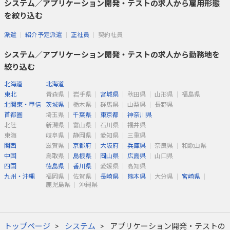
システム／アプリケーション開発・テストの求人から雇用形態
を絞り込む
派遣
紹介予定派遣
正社員
契約社員
システム／アプリケーション開発・テストの求人から勤務地を
絞り込む
北海道
北海道
東北
青森県
岩手県
宮城県
秋田県
山形県
福島県
北関東・甲信
茨城県
栃木県
群馬県
山梨県
長野県
首都圏
埼玉県
千葉県
東京都
神奈川県
北陸
新潟県
富山県
石川県
福井県
東海
岐阜県
静岡県
愛知県
三重県
関西
滋賀県
京都府
大阪府
兵庫県
奈良県
和歌山県
中国
鳥取県
島根県
岡山県
広島県
山口県
四国
徳島県
香川県
愛媛県
高知県
九州・沖縄
福岡県
佐賀県
長崎県
熊本県
大分県
宮崎県
鹿児島県
沖縄県
トップページ
システム
アプリケーション開発・テストの