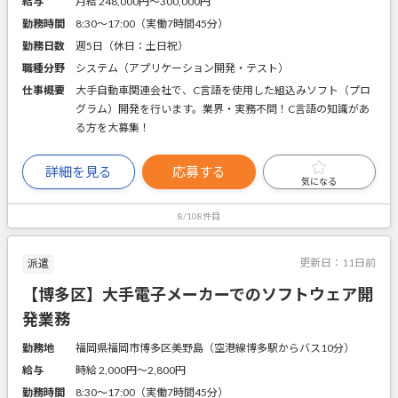
給与
月給 248,000円〜300,000円
勤務時間
8:30～17:00（実働7時間45分）
勤務日数
週5日（休日：土日祝）
職種分野
システム（アプリケーション開発・テスト）
仕事概要
大手自動車関連会社で、C言語を使用した組込みソフト（プロ
グラム）開発を行います。業界・実務不問！C言語の知識があ
る方を大募集！
詳細を見る
応募する
気になる
8/108件目
更新日：
11日前
派遣
【博多区】大手電子メーカーでのソフトウェア開
発業務
勤務地
福岡県福岡市博多区美野島（空港線博多駅からバス10分）
給与
時給 2,000円〜2,800円
勤務時間
8:30～17:00（実働7時間45分）