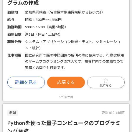
グラムの作成
勤務地
愛知県岡崎市（名古屋本線東岡崎駅から徒歩7分）
給与
時給 1,500円〜1,550円
勤務時間
9:00～16:00（実働6時間）
勤務日数
週3日（休日：土日祝）
職種分野
システム（アプリケーション開発・テスト、シミュレーショ
ン・統計）
仕事概要
国立研究所で脳の神経回路の解明の際に使用する、行動実験用
のゲームプログラミングの求人です。扶養枠内での業務なので
家庭との両立も可能です。
詳細を見る
応募する
気になる
6/108件目
更新日：
6日前
派遣
Pythonを使った量子コンピュータのプログラミ
ング業務