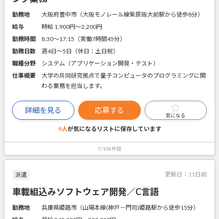
勤務地
大阪府豊中市（大阪モノレール線柴原阪大前駅から徒歩8分）
給与
時給 1,900円〜2,200円
勤務時間
8:30～17:15（実働7時間45分）
勤務日数
週4日～5日（休日：土日祝）
職種分野
システム（アプリケーション開発・テスト）
仕事概要
大学の共同研究拠点で量子コンピュータのプログラミングに関
わる業務を担当します。
詳細を見る
応募する
気になる
9人
が気になるリストに
保存しています
7/108件目
更新日：
11日前
派遣
車載組込みソフトウェア開発／C言語
勤務地
兵庫県姫路市（山陽本線(神戸－門司)姫路駅から徒歩15分）