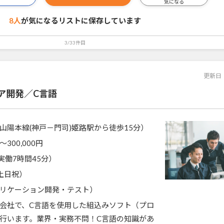
気になる
8人
が気になるリストに
保存しています
3/33件目
更新日
ア開発／C言語
山陽本線(神戸－門司)姫路駅から徒歩15分）
〜300,000円
0（実働7時間45分）
土日祝）
リケーション開発・テスト）
会社で、C言語を使用した組込みソフト（プロ
行います。業界・実務不問！C言語の知識があ