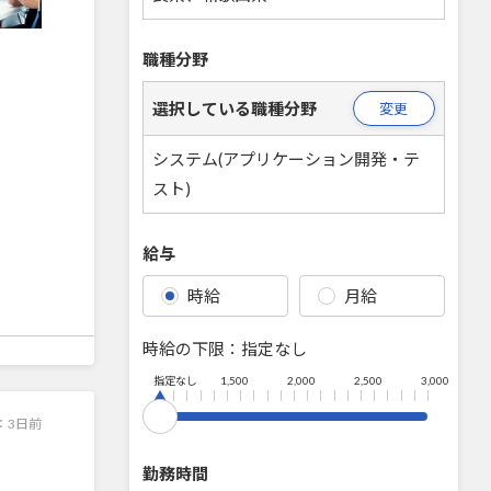
職種分野
選択している職種分野
変更
システム(アプリケーション開発・テ
スト)
給与
時給
月給
時給の下限：
指定なし
指定なし
1,500
2,000
2,500
3,000
：
3日前
勤務時間