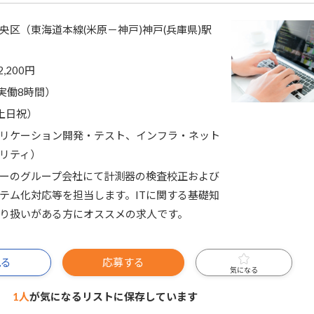
央区（東海道本線(米原－神戸)神戸(兵庫県)駅
）
2,200円
0（実働8時間）
土日祝）
リケーション開発・テスト、インフラ・ネット
リティ）
ーのグループ会社にて計測器の検査校正および
テム化対応等を担当します。ITに関する基礎知
り扱いがある方にオススメの求人です。
見る
応募する
気になる
1人
が気になるリストに
保存しています