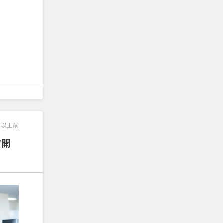
日以上前
ア開