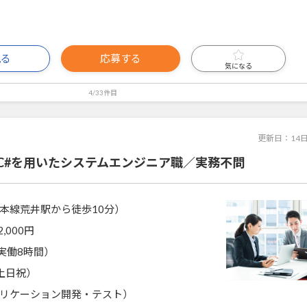
見る
応募する
気になる
4/33件目
更新日：
14
C#を用いたシステムエンジニア職／実務不問
本線荒井駅から徒歩10分）
2,000円
0（実働8時間）
土日祝）
リケーション開発・テスト）