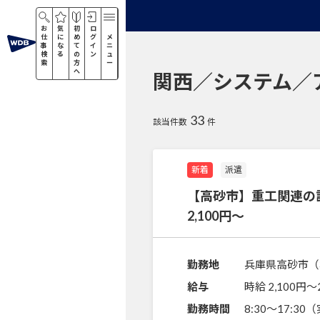
お
気
初
ロ
仕
に
め
グ
メ
事
な
て
イ
ニ
検
る
の
ン
ュ
索
方
ー
へ
関西／システム／
33
該当件数
件
新着
派遣
【高砂市】重工関連の
2,100円～
勤務地
兵庫県高砂市（
給与
時給 2,100円〜
勤務時間
8:30～17:3