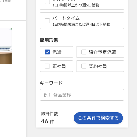
：
1日前
1日7時間以上かつ週5日勤務
パートタイム
1日7時間未満または週4日以下勤務
雇用形態
派遣
紹介予定派遣
正社員
契約社員
キーワード
該当件数
この条件で検索する
46
件