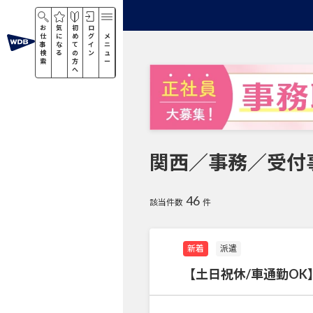
お
気
初
ロ
仕
に
め
グ
メ
事
な
て
イ
ニ
検
る
の
ン
ュ
索
方
ー
へ
関西／事務／受付
46
該当件数
件
新着
派遣
【土日祝休/車通勤O