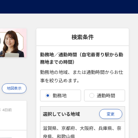
検索条件
勤務地／通勤時間（自宅最寄り駅から勤
務地までの時間）
勤務地の地域、または通勤時間からお仕
事を絞り込めます。
地図表示
勤務地
通勤時間
：
4日前
選択している地域
変更
滋賀県、京都府、大阪府、兵庫県、奈
良県、和歌山県