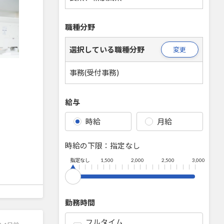
職種分野
選択している職種分野
変更
事務(受付事務)
給与
時給
月給
時給の下限：
指定なし
指定なし
1,500
2,000
2,500
3,000
勤務時間
フルタイム