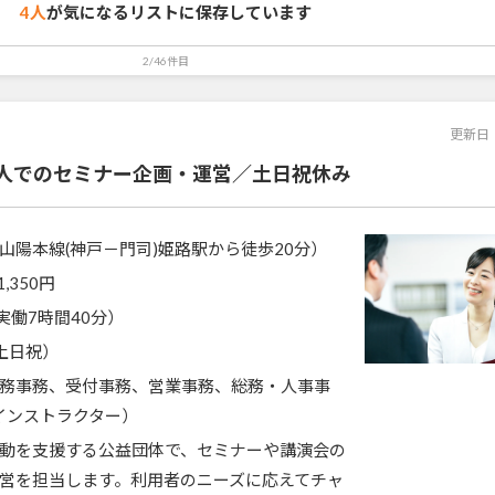
4人
が気になるリストに
保存しています
2/46件目
更新日
人でのセミナー企画・運営／土日祝休み
山陽本線(神戸－門司)姫路駅から徒歩20分）
1,350円
0（実働7時間40分）
土日祝）
務事務、受付事務、営業事務、総務・人事事
インストラクター）
動を支援する公益団体で、セミナーや講演会の
営を担当します。利用者のニーズに応えてチャ