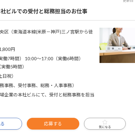
更新日
】本社ビルでの受付と総務担当のお仕事
央区（東海道本線(米原－神戸)三ノ宮駅から徒
1,800円
0（実働7時間） 10:00～17:00（実働6時間）
00（実働5時間）
土日祝）
務事務、受付事務、総務・人事事務）
場企業の本社ビルにて、受付と総務事務を担当
見る
応募する
気になる