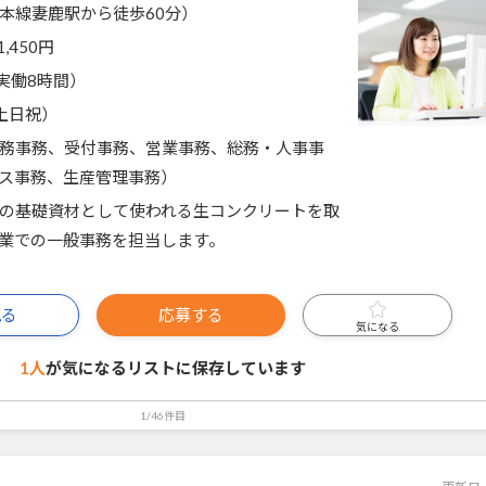
本線妻鹿駅から徒歩60分）
1,450円
0（実働8時間）
土日祝）
務事務、受付事務、営業事務、総務・人事事
ス事務、生産管理事務）
の基礎資材として使われる生コンクリートを取
業での一般事務を担当します。
見る
応募する
気になる
1人
が気になるリストに
保存しています
1/46件目