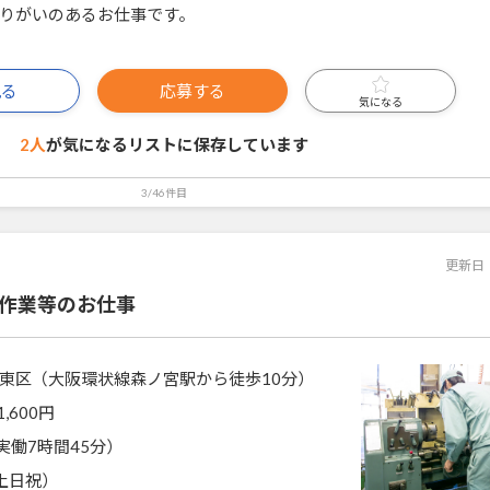
りがいのあるお仕事です。
見る
応募する
気になる
2人
が気になるリストに
保存しています
3/46件目
更新日
正作業等のお仕事
東区（大阪環状線森ノ宮駅から徒歩10分）
1,600円
0（実働7時間45分）
土日祝）