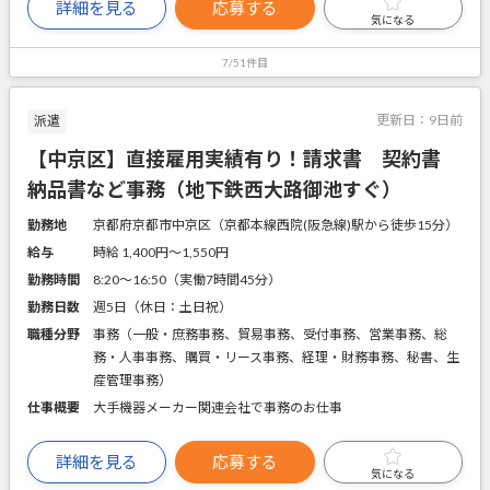
詳細を見る
応募する
気になる
7/51件目
更新日：
9日前
派遣
【中京区】直接雇用実績有り！請求書 契約書
納品書など事務（地下鉄西大路御池すぐ）
勤務地
京都府京都市中京区（京都本線西院(阪急線)駅から徒歩15分）
給与
時給 1,400円〜1,550円
勤務時間
8:20～16:50（実働7時間45分）
勤務日数
週5日（休日：土日祝）
職種分野
事務（一般・庶務事務、貿易事務、受付事務、営業事務、総
務・人事事務、購買・リース事務、経理・財務事務、秘書、生
産管理事務）
仕事概要
大手機器メーカー関連会社で事務のお仕事
詳細を見る
応募する
気になる