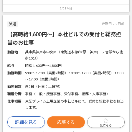
2/51件目
更新日：
2日前
派遣
【高時給1,600円～】本社ビルでの受付と総務担
当のお仕事
勤務地
兵庫県神戸市中央区（東海道本線(米原－神戸)三ノ宮駅から徒
歩10分）
給与
時給 1,600円〜1,800円
勤務時間
9:00～17:00（実働7時間） 10:00～17:00（実働6時間） 11:00
～17:00（実働5時間）
勤務日数
週5日（休日：土日祝）
職種分野
事務（一般・庶務事務、受付事務、総務・人事事務）
仕事概要
東証プライム上場企業の本社ビルにて、受付と総務事務を担当
します。
詳細を見る
応募する
気になる