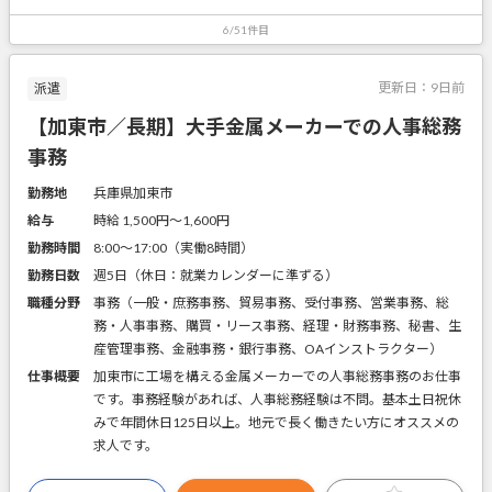
6/51件目
更新日：
9日前
派遣
【加東市／長期】大手金属メーカーでの人事総務
事務
勤務地
兵庫県加東市
給与
時給 1,500円〜1,600円
勤務時間
8:00～17:00（実働8時間）
勤務日数
週5日（休日：就業カレンダーに準ずる）
職種分野
事務（一般・庶務事務、貿易事務、受付事務、営業事務、総
務・人事事務、購買・リース事務、経理・財務事務、秘書、生
産管理事務、金融事務・銀行事務、OAインストラクター）
仕事概要
加東市に工場を構える金属メーカーでの人事総務事務のお仕事
です。事務経験があれば、人事総務経験は不問。基本土日祝休
みで年間休日125日以上。地元で長く働きたい方にオススメの
求人です。