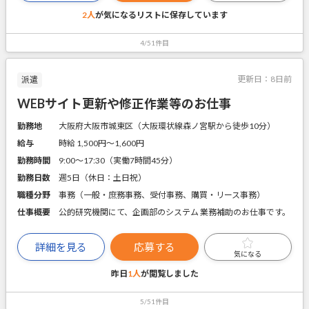
2人
が気になるリストに
保存しています
4/51件目
更新日：
8日前
派遣
WEBサイト更新や修正作業等のお仕事
勤務地
大阪府大阪市城東区（大阪環状線森ノ宮駅から徒歩10分）
給与
時給 1,500円〜1,600円
勤務時間
9:00～17:30（実働7時間45分）
勤務日数
週5日（休日：土日祝）
職種分野
事務（一般・庶務事務、受付事務、購買・リース事務）
仕事概要
公的研究機関にて、企画部のシステム 業務補助のお仕事です。
詳細を見る
応募する
気になる
昨日
1人
が閲覧しました
5/51件目