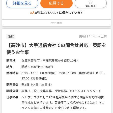
詳細を見る
応募する
気になる
3人
が気になるリストに
保存しています
9/51件目
更新日：
14日以上前
派遣
【高砂市】大手通信会社での問合せ対応／英語を
使うお仕事
勤務地
兵庫県高砂市（本線荒井駅から徒歩10分）
給与
時給 1,500円〜1,600円
勤務時間
8:30～17:30（実働8時間） 9:00～18:00（実働8時間） 8:00～
17:00（実働8時間）
勤務日数
週5日（休日：土日祝）
職種分野
事務（一般・庶務事務、受付事務、OAインストラクター）
仕事概要
ヘルプデスクとしてPCや社用携帯に関する問合せ対応や報告
書作成などを行います。英語使用に抵抗がなければOK！マニ
ュアル完備で未経験の方も安心できる環境です。