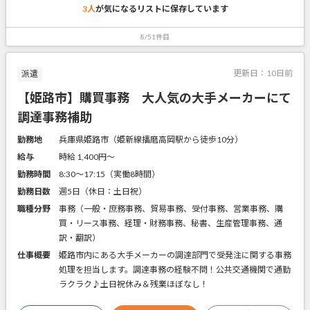
3人
が気になるリストに
保存しています
8/51件目
更新日：
10日前
派遣
【姫路市】購買事務 大人気の大手メーカーにて
調達事務補助
勤務地
兵庫県姫路市（姫新線播磨高岡駅から徒歩10分）
給与
時給 1,400円〜
勤務時間
8:30～17:15（実働8時間）
勤務日数
週5日（休日：土日祝）
職種分野
事務（一般・庶務事務、貿易事務、受付事務、営業事務、購
買・リース事務、経理・財務事務、秘書、生産管理事務、通
訳・翻訳）
仕事概要
姫路市内にある大手メーカーの調達部門で受発注に関する事務
処理を担当します。調達事務の経験不問！公共交通機関で通勤
ラクラク♪土日祝休み＆残業ほぼなし！