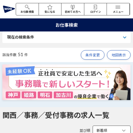
お仕事検索
気になる
初めての方へ
ログイン
メニュー
お仕事検索
現在の検索条件
51
該当件数
件
条件変更
地図表示
関西／事務／受付事務の求人一覧
並び順