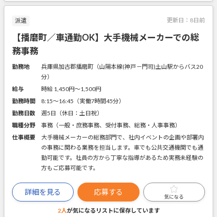
更新日：
8日前
派遣
【播磨町／車通勤OK】大手機械メーカーでの総
務事務
勤務地
兵庫県加古郡播磨町（山陽本線(神戸－門司)土山駅からバス20
分）
給与
時給 1,450円〜1,500円
勤務時間
8:15～16:45（実働7時間45分）
勤務日数
週5日（休日：土日祝）
職種分野
事務（一般・庶務事務、受付事務、総務・人事事務）
仕事概要
大手機械メーカーの総務部門で、社内イベントの企画や部署内
の事務に関わる業務を担当します。車でも公共交通機関でも通
勤可能です。社員の方から丁寧な指導があるため実務未経験の
方もご応募可能です。
詳細を見る
応募する
気になる
2人
が気になるリストに
保存しています