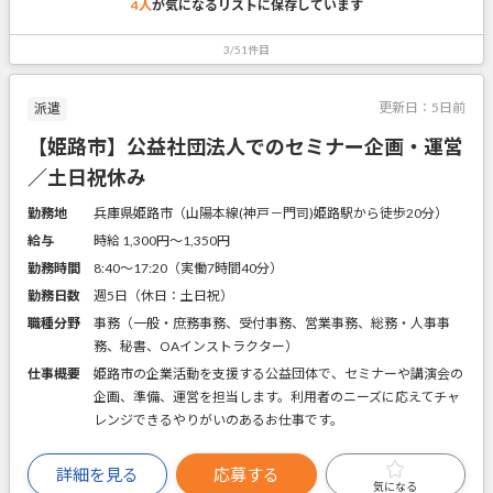
4人
が気になるリストに
保存しています
3/51件目
更新日：
5日前
派遣
【姫路市】公益社団法人でのセミナー企画・運営
／土日祝休み
勤務地
兵庫県姫路市（山陽本線(神戸－門司)姫路駅から徒歩20分）
給与
時給 1,300円〜1,350円
勤務時間
8:40～17:20（実働7時間40分）
勤務日数
週5日（休日：土日祝）
職種分野
事務（一般・庶務事務、受付事務、営業事務、総務・人事事
務、秘書、OAインストラクター）
仕事概要
姫路市の企業活動を支援する公益団体で、セミナーや講演会の
企画、準備、運営を担当します。利用者のニーズに応えてチャ
レンジできるやりがいのあるお仕事です。
詳細を見る
応募する
気になる