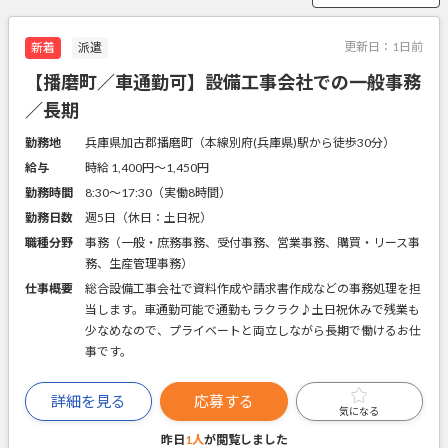
更新日：
1日前
新着
派遣
【播磨町／車通勤可】設備工事会社での一般事務
／長期
勤務地
兵庫県加古郡播磨町（本線別府(兵庫県)駅から徒歩30分）
給与
時給 1,400円〜1,450円
勤務時間
8:30～17:30（実働8時間）
勤務日数
週5日（休日：土日祝）
職種分野
事務（一般・庶務事務、受付事務、営業事務、購買・リース事
務、生産管理事務）
仕事概要
総合設備工事会社で資料作成や請求書作成などの事務処理を担
当します。車通勤可能で通勤もラクラク♪土日祝休みで残業も
少なめなので、プライベートと両立しながら長期で働けるお仕
事です。
詳細を見る
応募する
気になる
昨日
1人
が閲覧しました