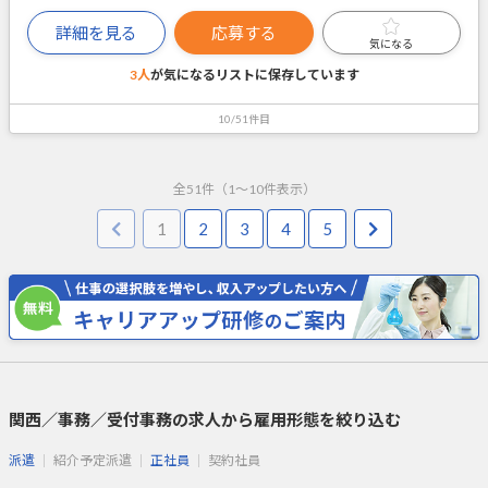
詳細を見る
応募する
気になる
3人
が気になるリストに
保存しています
10/51件目
全
51
件（
1
～
10
件表示）
1
2
3
4
5
関西／事務／受付事務の求人から雇用形態を絞り込む
派遣
紹介予定派遣
正社員
契約社員