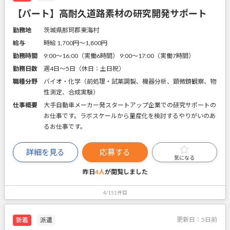
【パート】高耐久道路素材の研究開発サポート
勤務地
茨城県那珂郡東海村
給与
時給 1,700円〜1,800円
勤務時間
9:00～16:00（実働6時間） 9:00～17:00（実働7時間）
勤務日数
週4日～5日（休日：土日祝）
職種分野
バイオ・化学（前処理・試薬調製、機器分析、顕微鏡観察、物
性測定、合成実験）
仕事概要
大手自動車メーカー発スタートアップ企業での研究サポートの
お仕事です。ラボスケールから量産化を検討するやりがいのあ
るお仕事です。
詳細を見る
応募する
気になる
昨日
4人
が閲覧しました
4/151件目
更新日：
5日前
新着
派遣