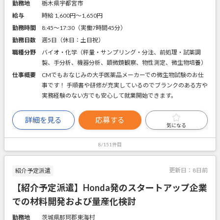
勤務地
栃木県宇都宮市
給与
時給 1,600円〜1,650円
勤務時間
8:45～17:30（実働7時間45分）
勤務日数
週5日（休日：土日祝）
職種分野
バイオ・化学（秤量・サンプリング・分注、前処理・試薬調
製、手分析、機器分析、顕微鏡観察、物性測定、微生物培養）
仕事概要
CMでもおなじみの大手医薬品メーカーでの微生物試験のお仕
事です！ 手順書や研修が充実しているのでブランクのある方や
実務経験のない方でも安心して就業開始できます。
詳細を見る
応募する
気になる
8/151件目
更新日：
8日前
紹介予定派遣
【紹介予定派遣】Honda発のスタートアップ企業
での材料開発および量産化検討
勤務地
茨城県那珂郡東海村