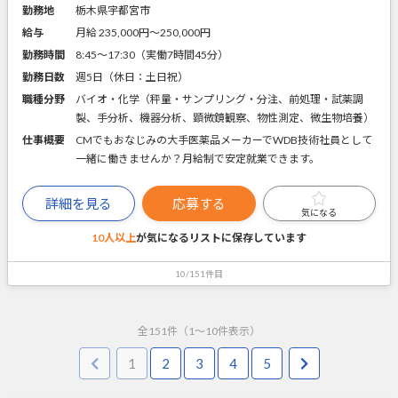
勤務地
栃木県宇都宮市
給与
月給 235,000円〜250,000円
勤務時間
8:45～17:30（実働7時間45分）
勤務日数
週5日（休日：土日祝）
職種分野
バイオ・化学（秤量・サンプリング・分注、前処理・試薬調
製、手分析、機器分析、顕微鏡観察、物性測定、微生物培養）
仕事概要
CMでもおなじみの大手医薬品メーカーでWDB技術社員として
一緒に働きませんか？月給制で安定就業できます。
詳細を見る
応募する
気になる
10人以上
が気になるリストに
保存しています
10/151件目
全
151
件（
1
～
10
件表示）
1
2
3
4
5