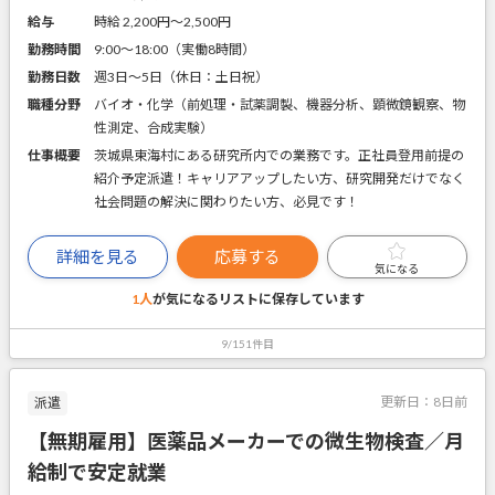
給与
時給 2,200円〜2,500円
勤務時間
9:00～18:00（実働8時間）
勤務日数
週3日～5日（休日：土日祝）
職種分野
バイオ・化学（前処理・試薬調製、機器分析、顕微鏡観察、物
性測定、合成実験）
仕事概要
茨城県東海村にある研究所内での業務です。正社員登用前提の
紹介予定派遣！キャリアアップしたい方、研究開発だけでなく
社会問題の解決に関わりたい方、必見です！
詳細を見る
応募する
気になる
1人
が気になるリストに
保存しています
9/151件目
更新日：
8日前
派遣
【無期雇用】医薬品メーカーでの微生物検査／月
給制で安定就業