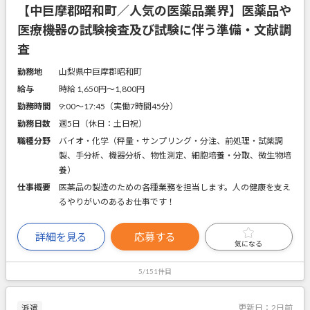
【中巨摩郡昭和町／人気の医薬品業界】医薬品や
医療機器の試験検査及び試験に伴う準備・文献調
査
勤務地
山梨県中巨摩郡昭和町
給与
時給 1,650円〜1,800円
勤務時間
9:00～17:45（実働7時間45分）
勤務日数
週5日（休日：土日祝）
職種分野
バイオ・化学（秤量・サンプリング・分注、前処理・試薬調
製、手分析、機器分析、物性測定、細胞培養・分取、微生物培
養）
仕事概要
医薬品の製造のための各種業務を担当します。人の健康を支え
るやりがいのあるお仕事です！
詳細を見る
応募する
気になる
5/151件目
更新日：
2日前
派遣