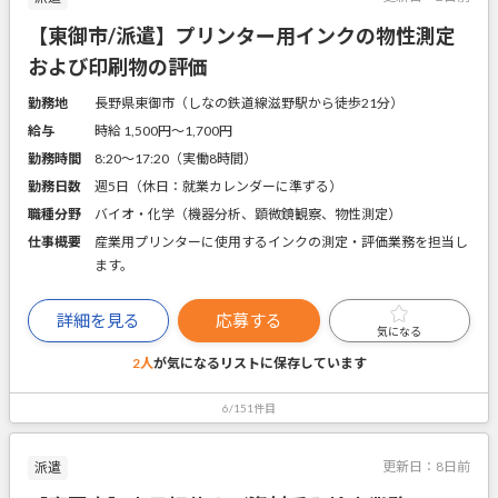
【東御市/派遣】プリンター用インクの物性測定
および印刷物の評価
勤務地
長野県東御市（しなの鉄道線滋野駅から徒歩21分）
給与
時給 1,500円〜1,700円
勤務時間
8:20～17:20（実働8時間）
勤務日数
週5日（休日：就業カレンダーに準ずる）
職種分野
バイオ・化学（機器分析、顕微鏡観察、物性測定）
仕事概要
産業用プリンターに使用するインクの測定・評価業務を担当し
ます。
詳細を見る
応募する
気になる
2人
が気になるリストに
保存しています
6/151件目
更新日：
8日前
派遣