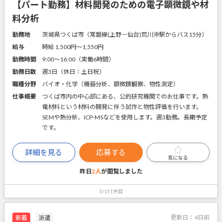
【パート勤務】材料開発のための電子顕微鏡や材
料分析
勤務地
茨城県つくば市（常磐線(上野－仙台)荒川沖駅からバス15分）
給与
時給 1,500円〜1,550円
勤務時間
9:00～16:00（実働6時間）
勤務日数
週3日（休日：土日祝）
職種分野
バイオ・化学（機器分析、顕微鏡観察、物性測定）
仕事概要
つくば市内の中心部にある、公的研究機関でのお仕事です。熱
電材料という材料の開発に伴う試作と物性評価を行います。
SEMや熱分析、ICP-MSなどを使用します。週3勤務。長期予定
です。
詳細を見る
応募する
気になる
昨日
2人
が閲覧しました
3/151件目
更新日：
4日前
新着
派遣