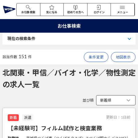
お仕事検索
気になる
初めての方へ
ログイン
メニュー
お仕事検索
現在の検索条件
151
該当件数
件
条件変更
地図表示
北関東・甲信／バイオ・化学／物性測定
の求人一覧
並び順
更新日：
1日前
新着
派遣
【未経験可】フィルム試作と検査業務