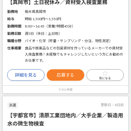
【真岡市】土日祝休み／資材受入検査業務
勤務地
栃木県真岡市
給与
時給 1,500円〜1,550円
勤務時間
8:00～16:45（実働7時間45分）
勤務日数
週5日（休日：土日祝）
職種分野
バイオ・化学（秤量・サンプリング・分注、物性測定）
仕事概要
食品や医薬品などの包装資材を作っているメーカーでの資材受
入検査業務！未経験でもチャレンジしたいという方にお勧めの
お仕事です。
詳細を見る
応募する
気になる
7/151件目
更新日：
8日前
派遣
【宇都宮市】清原工業団地内／大手企業／製造用
水の微生物検査