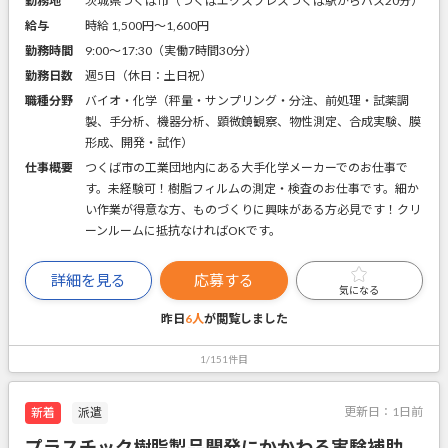
勤務地
茨城県つくば市（つくばエクスプレスつくば駅からバス20分）
給与
時給 1,500円〜1,600円
勤務時間
9:00～17:30（実働7時間30分）
勤務日数
週5日（休日：土日祝）
職種分野
バイオ・化学（秤量・サンプリング・分注、前処理・試薬調
製、手分析、機器分析、顕微鏡観察、物性測定、合成実験、膜
形成、開発・試作）
仕事概要
つくば市の工業団地内にある大手化学メーカーでのお仕事で
す。未経験可！樹脂フィルムの測定・検査のお仕事です。細か
い作業が得意な方、ものづくりに興味がある方必見です！クリ
ーンルームに抵抗なければOKです。
詳細を見る
応募する
気になる
昨日
6人
が閲覧しました
1/151件目
更新日：
1日前
新着
派遣
プラスチック樹脂製品開発にかかわる実験補助