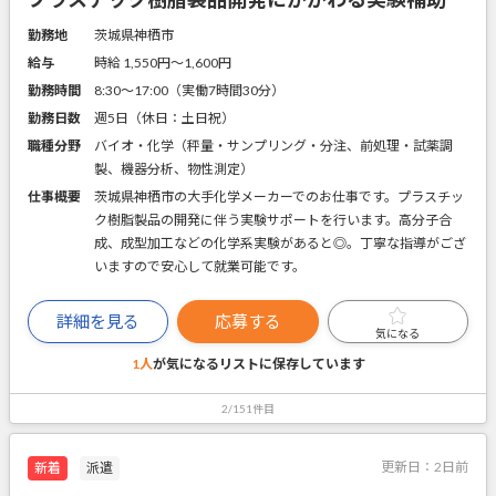
勤務地
茨城県神栖市
給与
時給 1,550円〜1,600円
勤務時間
8:30～17:00（実働7時間30分）
勤務日数
週5日（休日：土日祝）
職種分野
バイオ・化学（秤量・サンプリング・分注、前処理・試薬調
製、機器分析、物性測定）
仕事概要
茨城県神栖市の大手化学メーカーでのお仕事です。プラスチッ
ク樹脂製品の開発に伴う実験サポートを行います。高分子合
成、成型加工などの化学系実験があると◎。丁寧な指導がござ
いますので安心して就業可能です。
詳細を見る
応募する
気になる
1人
が気になるリストに
保存しています
2/151件目
更新日：
2日前
新着
派遣