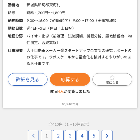
勤務地
茨城県那珂郡東海村
給与
時給 1,700円〜1,800円
勤務時間
9:00～16:00（実働6時間） 9:00～17:00（実働7時間）
勤務日数
週4日～5日（休日：土日祝）
職種分野
バイオ・化学（前処理・試薬調製、機器分析、顕微鏡観察、物
性測定、合成実験）
仕事概要
大手自動車メーカー発スタートアップ企業での研究サポートの
お仕事です。ラボスケールから量産化を検討するやりがいのあ
るお仕事です。
詳細を見る
応募する
気になる
昨日
4人
が閲覧しました
10/410件目
全
410
件（
1
～
10
件表示）
1
2
3
4
5