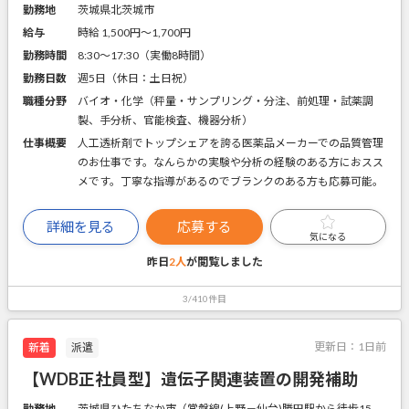
勤務地
茨城県北茨城市
給与
時給 1,500円〜1,700円
勤務時間
8:30～17:30（実働8時間）
勤務日数
週5日（休日：土日祝）
職種分野
バイオ・化学（秤量・サンプリング・分注、前処理・試薬調
製、手分析、官能検査、機器分析）
仕事概要
人工透析剤でトップシェアを誇る医薬品メーカーでの品質管理
のお仕事です。なんらかの実験や分析の経験のある方におスス
メです。丁寧な指導があるのでブランクのある方も応募可能。
詳細を見る
応募する
気になる
昨日
2人
が閲覧しました
3/410件目
更新日：
1日前
新着
派遣
【WDB正社員型】遺伝子関連装置の開発補助
勤務地
茨城県ひたちなか市（常磐線(上野－仙台)勝田駅から徒歩15