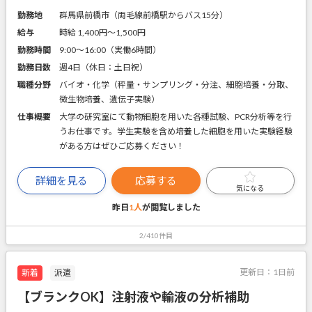
勤務地
群馬県前橋市（両毛線前橋駅からバス15分）
給与
時給 1,400円〜1,500円
勤務時間
9:00～16:00（実働6時間）
勤務日数
週4日（休日：土日祝）
職種分野
バイオ・化学（秤量・サンプリング・分注、細胞培養・分取、
微生物培養、遺伝子実験）
仕事概要
大学の研究室にて動物細胞を用いた各種試験、PCR分析等を行
うお仕事です。学生実験を含め培養した細胞を用いた実験経験
がある方はぜひご応募ください！
詳細を見る
応募する
気になる
昨日
1人
が閲覧しました
2/410件目
更新日：
1日前
新着
派遣
【ブランクOK】注射液や輸液の分析補助