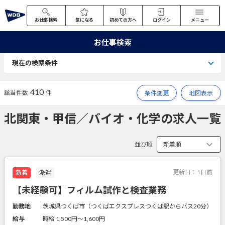
お仕事検索
気になる
初めての方へ
ログイン
メニュー
お仕事検索
現在の検索条件
410
該当件数
件
条件変更
地図表示
北関東・甲信／バイオ・化学の求人一覧
並び順
更新日：
1日前
新着
派遣
【未経験可】フィルム試作と検査業務
勤務地
茨城県つくば市（つくばエクスプレスつくば駅からバス20分）
給与
時給 1,500円〜1,600円