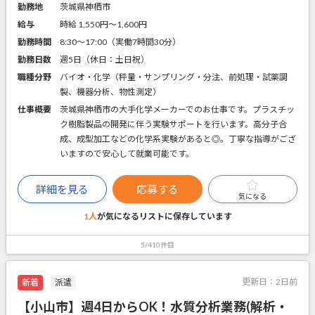
勤務地
茨城県神栖市
給与
時給 1,550円〜1,600円
勤務時間
8:30～17:00（実働7時間30分）
勤務日数
週5日（休日：土日祝）
職種分野
バイオ・化学（秤量・サンプリング・分注、前処理・試薬調
製、機器分析、物性測定）
仕事概要
茨城県神栖市の大手化学メーカーでのお仕事です。プラスチッ
ク樹脂製品の開発に伴う実験サポートを行います。高分子合
成、成型加工などの化学系実験があると◎。丁寧な指導がござ
いますので安心して就業可能です。
詳細を見る
応募する
気になる
1人
が気になるリストに
保存しています
5/410件目
更新日：
2日前
新着
派遣
【小山市】週4日からOK！水質分析業務(解析・