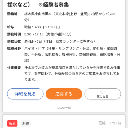
採水など） ※経験者募集
勤務地
栃木県小山市黒本（東北本線(上野－盛岡)小山駅からバス30
分）
給与
時給 1,400円〜1,500円
勤務時間
8:30～17:15（実働7時間45分）
勤務日数
週4日～5日（休日：就業カレンダーに準ずる）
職種分野
バイオ・化学（秤量・サンプリング・分注、前処理・試薬調
製、手分析、官能検査、機器分析、顕微鏡観察、細胞培養・分
取）
仕事概要
浄水場で水道水が基準項目を満たしているかを検査するお仕事
です。業界問わず、分析経験のある方のご応募をお待ちしてお
ります。
詳細を見る
応募する
気になる
6/410件目
更新日：
2日前
新着
派遣