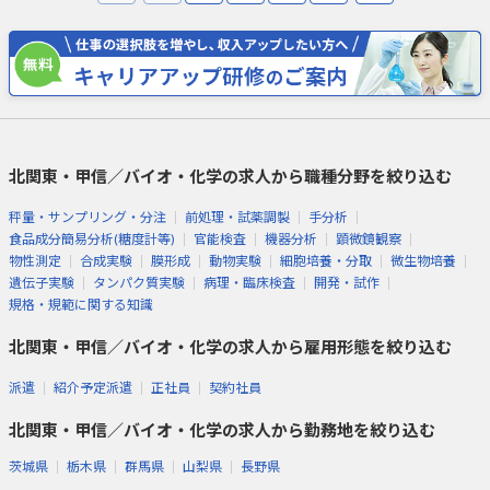
北関東・甲信／バイオ・化学の求人から職種分野を絞り込む
秤量・サンプリング・分注
前処理・試薬調製
手分析
食品成分簡易分析(糖度計等)
官能検査
機器分析
顕微鏡観察
物性測定
合成実験
膜形成
動物実験
細胞培養・分取
微生物培養
遺伝子実験
タンパク質実験
病理・臨床検査
開発・試作
規格・規範に関する知識
北関東・甲信／バイオ・化学の求人から雇用形態を絞り込む
派遣
紹介予定派遣
正社員
契約社員
北関東・甲信／バイオ・化学の求人から勤務地を絞り込む
茨城県
栃木県
群馬県
山梨県
長野県