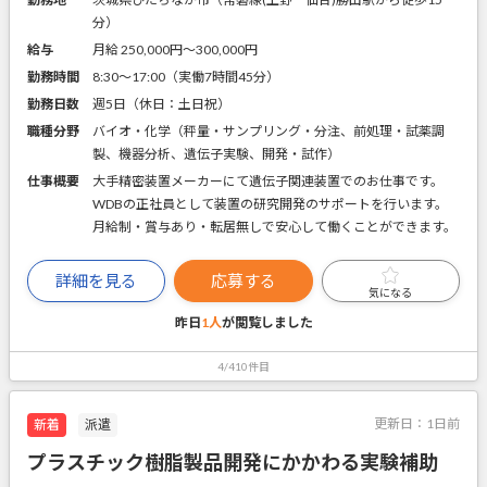
分）
給与
月給 250,000円〜300,000円
勤務時間
8:30～17:00（実働7時間45分）
勤務日数
週5日（休日：土日祝）
職種分野
バイオ・化学（秤量・サンプリング・分注、前処理・試薬調
製、機器分析、遺伝子実験、開発・試作）
仕事概要
大手精密装置メーカーにて遺伝子関連装置でのお仕事です。
WDBの正社員として装置の研究開発のサポートを行います。
月給制・賞与あり・転居無しで安心して働くことができます。
詳細を見る
応募する
気になる
昨日
1人
が閲覧しました
4/410件目
更新日：
1日前
新着
派遣
プラスチック樹脂製品開発にかかわる実験補助