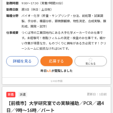
勤務時間
9:00～17:30（実働7時間30分）
勤務日数
週5日（休日：土日祝）
職種分野
バイオ・化学（秤量・サンプリング・分注、前処理・試薬調
製、手分析、機器分析、顕微鏡観察、物性測定、合成実験、膜
形成、開発・試作）
仕事概要
つくば市の工業団地内にある大手化学メーカーでのお仕事で
す。未経験可！樹脂フィルムの測定・検査のお仕事です。細か
い作業が得意な方、ものづくりに興味がある方必見です！クリ
ーンルームに抵抗なければOKです。
詳細を見る
応募する
気になる
昨日
6人
が閲覧しました
1/410件目
更新日：
1日前
新着
派遣
【前橋市】大学研究室での実験補助／PCR／週4
日／9時～16時／パート