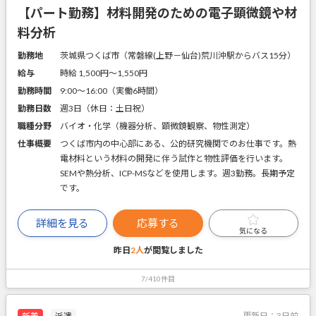
【パート勤務】材料開発のための電子顕微鏡や材
料分析
勤務地
茨城県つくば市（常磐線(上野－仙台)荒川沖駅からバス15分）
給与
時給 1,500円〜1,550円
勤務時間
9:00～16:00（実働6時間）
勤務日数
週3日（休日：土日祝）
職種分野
バイオ・化学（機器分析、顕微鏡観察、物性測定）
仕事概要
つくば市内の中心部にある、公的研究機関でのお仕事です。熱
電材料という材料の開発に伴う試作と物性評価を行います。
SEMや熱分析、ICP-MSなどを使用します。週3勤務。長期予定
です。
詳細を見る
応募する
気になる
昨日
2人
が閲覧しました
7/410件目
更新日：
3日前