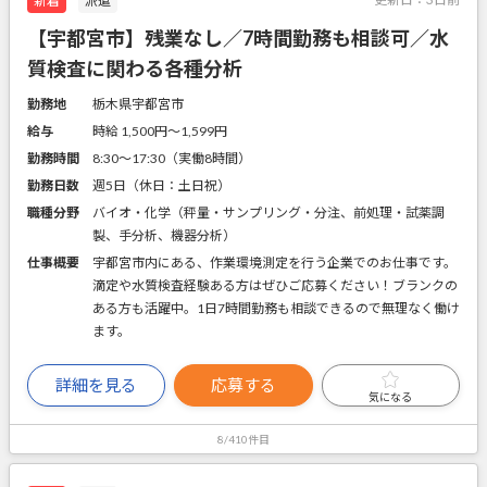
新着
派遣
【宇都宮市】残業なし／7時間勤務も相談可／水
質検査に関わる各種分析
勤務地
栃木県宇都宮市
給与
時給 1,500円〜1,599円
勤務時間
8:30～17:30（実働8時間）
勤務日数
週5日（休日：土日祝）
職種分野
バイオ・化学（秤量・サンプリング・分注、前処理・試薬調
製、手分析、機器分析）
仕事概要
宇都宮市内にある、作業環境測定を行う企業でのお仕事です。
滴定や水質検査経験ある方はぜひご応募ください！ブランクの
ある方も活躍中。1日7時間勤務も相談できるので無理なく働け
ます。
詳細を見る
応募する
気になる
8/410件目