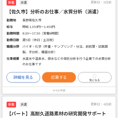
更新日：
3日前
新着
派遣
【佐久市】分析のお仕事／水質分析（派遣）
勤務地
長野県佐久市
給与
時給 1,350円〜1,450円
勤務時間
8:30～17:30（実働8時間）
勤務日数
週5日（休日：土日祝）
職種分野
バイオ・化学（秤量・サンプリング・分注、前処理・試薬調
製、手分析、機器分析）
仕事概要
水道水や温泉水、排水などの受託分析を行う企業での水質分析
のお仕事です
詳細を見る
応募する
気になる
9/410件目
更新日：
4日前
新着
派遣
【パート】高耐久道路素材の研究開発サポート