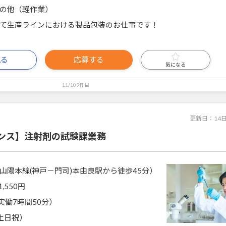
の他（軽作業）
て生産ラインにおける製品包装のお仕事です！
見る
応募する
気になる
11/109件目
更新日：
14
ンス】注射剤の試験課業務
山陽本線(神戸－門司)本由良駅から徒歩45分）
1,550円
0（実働7時間50分）
土日祝）