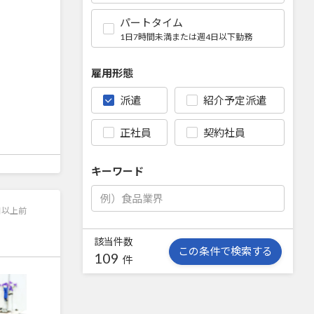
パートタイム
1日7時間未満または週4日以下勤務
雇用形態
派遣
紹介予定派遣
正社員
契約社員
キーワード
日以上前
該当件数
この条件で検索する
109
件