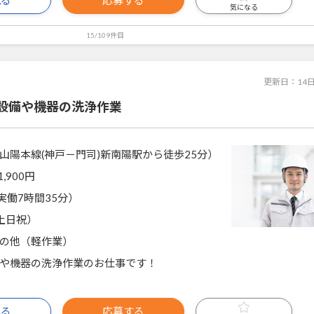
気になる
15/109件目
更新日：
14
設備や機器の洗浄作業
山陽本線(神戸－門司)新南陽駅から徒歩25分）
1,900円
5（実働7時間35分）
土日祝）
の他（軽作業）
や機器の洗浄作業のお仕事です！
見る
応募する