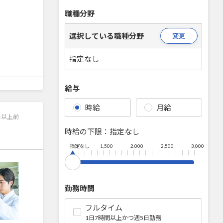
職種分野
選択している職種分野
変更
指定なし
給与
時給
月給
日以上前
時給の下限：
指定なし
指定なし
1,500
2,000
2,500
3,000
勤務時間
フルタイム
1日7時間以上かつ週5日勤務