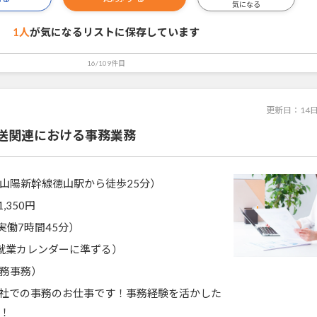
気になる
1人
が気になるリストに
保存しています
16/109件目
更新日：
14
送関連における事務業務
山陽新幹線徳山駅から徒歩25分）
1,350円
5（実働7時間45分）
就業カレンダーに準ずる）
務事務）
社での事務のお仕事です！事務経験を活かした
！