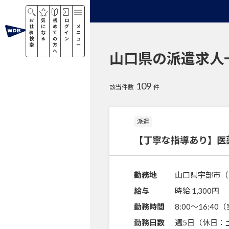
お
気
初
ロ
仕
に
め
グ
メ
事
な
て
イ
ニ
検
る
の
ン
ュ
索
方
ー
へ
山口県の派遣求人
109
該当件数
件
派遣
【丁寧な指導あり】医
勤務地
山口県宇部市（
給与
時給 1,300円
勤務時間
8:00～16:4
勤務日数
週5日（休日：