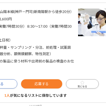
山陽本線(神戸－門司)新南陽駅から徒歩20分）
1,600円
（実働7時間30分） 8:30～17:00（実働7時間30
土日祝）
秤量・サンプリング・分注、前処理・試薬調
器分析、顕微鏡観察、物性測定）
の製品に使う材料や出荷前の製品の検査のお仕
見る
応募する
気になる
1人
が気になるリストに
保存しています
14/109件目