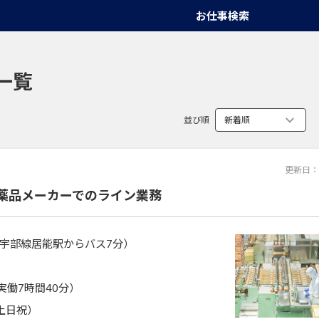
お仕事検索
一覧
並び順
更新日：
薬品メーカーでのライン業務
宇部線居能駅からバス7分）
0（実働7時間40分）
土日祝）