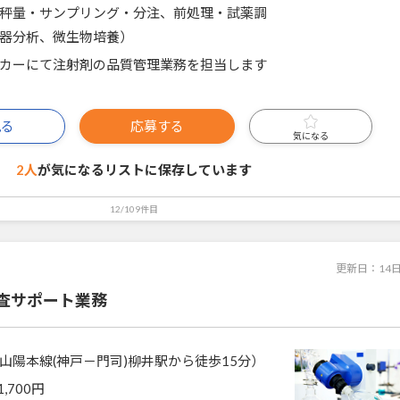
秤量・サンプリング・分注、前処理・試薬調
器分析、微生物培養）
カーにて注射剤の品質管理業務を担当します
見る
応募する
気になる
2人
が気になるリストに
保存しています
12/109件目
更新日：
14
査サポート業務
山陽本線(神戸－門司)柳井駅から徒歩15分）
1,700円