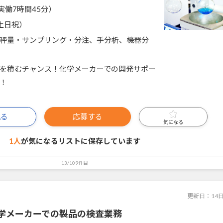
5（実働7時間45分）
土日祝）
秤量・サンプリング・分注、手分析、機器分
を積むチャンス！化学メーカーでの開発サポー
！
見る
応募する
気になる
1人
が気になるリストに
保存しています
13/109件目
更新日：
14
学メーカーでの製品の検査業務