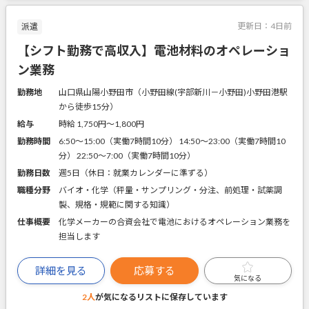
更新日：
4日前
派遣
【シフト勤務で高収入】電池材料のオペレーショ
ン業務
勤務地
山口県山陽小野田市（小野田線(宇部新川－小野田)小野田港駅
から徒歩15分）
給与
時給 1,750円〜1,800円
勤務時間
6:50～15:00（実働7時間10分） 14:50～23:00（実働7時間10
分） 22:50～7:00（実働7時間10分）
勤務日数
週5日（休日：就業カレンダーに準ずる）
職種分野
バイオ・化学（秤量・サンプリング・分注、前処理・試薬調
製、規格・規範に関する知識）
仕事概要
化学メーカーの合資会社で電池におけるオペレーション業務を
担当します
詳細を見る
応募する
気になる
2人
が気になるリストに
保存しています