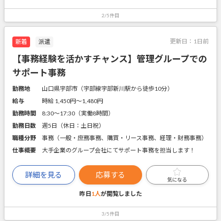
2/5件目
更新日：
1日前
新着
派遣
【事務経験を活かすチャンス】管理グループでの
サポート事務
勤務地
山口県宇部市（宇部線宇部新川駅から徒歩10分）
給与
時給 1,450円〜1,480円
勤務時間
8:30～17:30（実働8時間）
勤務日数
週5日（休日：土日祝）
職種分野
事務（一般・庶務事務、購買・リース事務、経理・財務事務）
仕事概要
大手企業のグループ会社にてサポート事務を担当します！
詳細を見る
応募する
気になる
昨日
1人
が閲覧しました
3/5件目