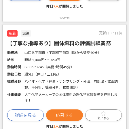
昨日
7人
が閲覧しました
1/5件目
更新日：
1日前
新着
派遣
【丁寧な指導あり】固体燃料の評価試験業務
勤務地
山口県宇部市（宇部線宇部新川駅から徒歩40分）
給与
時給 1,400円〜1,450円
勤務時間
8:00～16:45（実働7時間45分）
勤務日数
週5日（休日：土日祝）
職種分野
バイオ・化学（秤量・サンプリング・分注、前処理・試薬調
製、手分析、機器分析、物性測定）
仕事概要
大手化学メーカーでの固体燃料の理化学試験業務を担当しま
す！
詳細を見る
応募する
気になる
昨日
2人
が閲覧しました