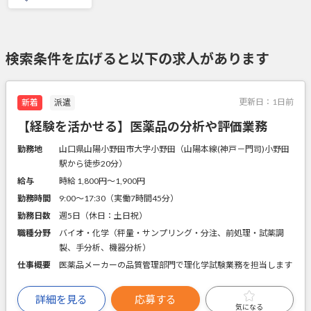
検索条件を広げると以下の求人があります
更新日：
1日前
新着
派遣
【経験を活かせる】医薬品の分析や評価業務
勤務地
山口県山陽小野田市大字小野田（山陽本線(神戸－門司)小野田
駅から徒歩20分）
給与
時給 1,800円〜1,900円
勤務時間
9:00～17:30（実働7時間45分）
勤務日数
週5日（休日：土日祝）
職種分野
バイオ・化学（秤量・サンプリング・分注、前処理・試薬調
製、手分析、機器分析）
仕事概要
医薬品メーカーの品質管理部門で理化学試験業務を担当します
詳細を見る
応募する
気になる