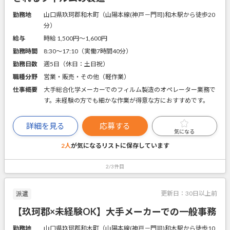
勤務地
山口県玖珂郡和木町（山陽本線(神戸－門司)和木駅から徒歩20
分）
給与
時給 1,500円〜1,600円
勤務時間
8:30～17:10（実働7時間40分）
勤務日数
週5日（休日：土日祝）
職種分野
営業・販売・その他（軽作業）
仕事概要
大手総合化学メーカーでのフィルム製造のオペレーター業務で
す。未経験の方でも細かな作業が得意な方におすすめです。
詳細を見る
応募する
気になる
2人
が気になるリストに
保存しています
2/3件目
更新日：
30日以上前
派遣
【玖珂郡×未経験OK】大手メーカーでの一般事務
勤務地
山口県玖珂郡和木町（山陽本線(神戸－門司)和木駅から徒歩10