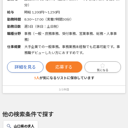
分）
給与
時給 1,200円〜1,250円
勤務時間
8:30～17:00（実働7時間30分）
勤務日数
週5日（休日：土日祝）
職種分野
事務（一般・庶務事務、受付事務、営業事務、総務・人事事
務）
仕事概要
大手企業での一般事務。事務業務未経験でも応募可能です。事
務職デビューしたい方におすすめです。
詳細を見る
応募する
気になる
5人
が気になるリストに
保存しています
3/3件目
他の検索条件で探す
山口県の求人