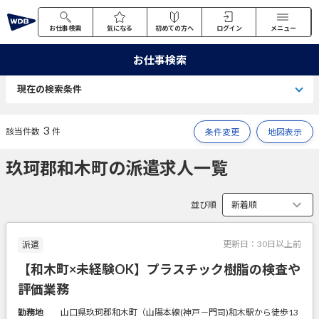
お仕事検索
気になる
初めての方へ
ログイン
メニュー
お仕事検索
現在の検索条件
3
該当件数
件
条件変更
地図表示
玖珂郡和木町の派遣求人一覧
並び順
更新日：
30日以上前
派遣
【和木町×未経験OK】プラスチック樹脂の検査や
評価業務
勤務地
山口県玖珂郡和木町（山陽本線(神戸－門司)和木駅から徒歩13