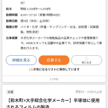
分）
給与
時給 1,300円〜1,330円
勤務時間
8:30～17:10（実働7時間40分）
勤務日数
週5日（休日：土日祝）
職種分野
バイオ・化学（秤量・サンプリング・分注、前処理・試薬調
製、物性測定）
仕事概要
大手化学メーカーでの樹脂製品の品質チェックや管理業務で
す。WDBスタッフも活躍中の企業です。研修受講で安心して業
務を行えます。
詳細を見る
応募する
気になる
1人
が気になるリストに
保存しています
1/3件目
更新日：
30日以上前
派遣
【和木町×大手総合化学メーカー】半導体に使用
されるフィルムの製造