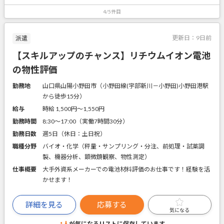
4/5件目
更新日：
9日前
派遣
【スキルアップのチャンス】リチウムイオン電池
の物性評価
勤務地
山口県山陽小野田市（小野田線(宇部新川－小野田)小野田港駅
から徒歩15分）
給与
時給 1,500円〜1,550円
勤務時間
8:30～17:00（実働7時間30分）
勤務日数
週5日（休日：土日祝）
職種分野
バイオ・化学（秤量・サンプリング・分注、前処理・試薬調
製、機器分析、顕微鏡観察、物性測定）
仕事概要
大手外資系メーカーでの電池材料評価のお仕事です！経験を活
かせます！
詳細を見る
応募する
気になる
1人
が気になるリストに
保存しています