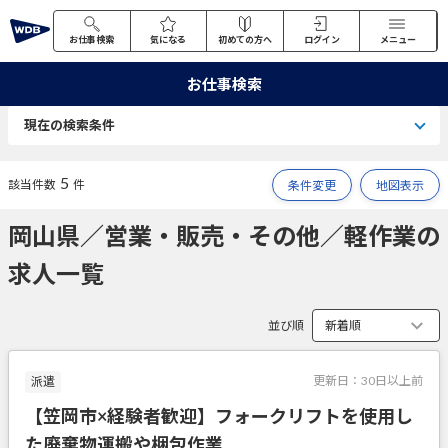
お仕事検索
気になる
初めての方へ
ログイン
メニュー
お仕事検索
現在の検索条件
5
該当件数
件
条件変更
地図表示
岡山県／営業・販売・その他／軽作業の
求人一覧
並び順
更新日：
30日以上前
派遣
【笠岡市×経験者歓迎】フォークリフトを使用し
た廃棄物運搬や梱包作業