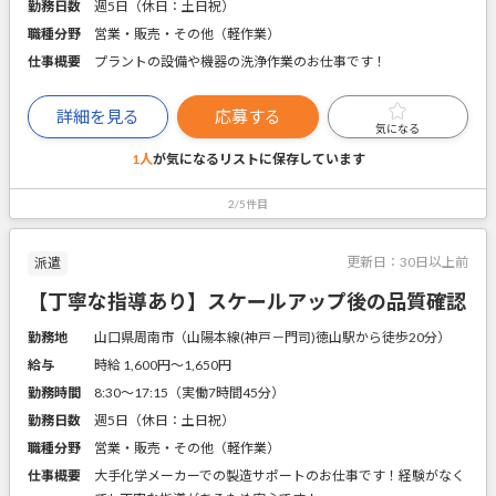
勤務日数
週5日（休日：土日祝）
職種分野
営業・販売・その他（軽作業）
仕事概要
プラントの設備や機器の洗浄作業のお仕事です！
詳細を見る
応募する
気になる
1人
が気になるリストに
保存しています
2/5件目
更新日：
30日以上前
派遣
【丁寧な指導あり】スケールアップ後の品質確認
勤務地
山口県周南市（山陽本線(神戸－門司)徳山駅から徒歩20分）
給与
時給 1,600円〜1,650円
勤務時間
8:30～17:15（実働7時間45分）
勤務日数
週5日（休日：土日祝）
職種分野
営業・販売・その他（軽作業）
仕事概要
大手化学メーカーでの製造サポートのお仕事です！経験がなく