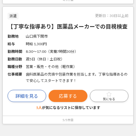
更新日：
30日以上前
派遣
【丁寧な指導あり】医薬品メーカーでの目視検査
勤務地
山口県下関市
給与
時給 1,300円
勤務時間
8:30～17:00（実働7時間30分）
勤務日数
週5日（休日：土日祝）
職種分野
営業・販売・その他（軽作業）
仕事概要
歯科医薬品の充填や包装作業を担当します。丁寧な指導あるの
で安心してスタートできます！
詳細を見る
応募する
気になる
5人
が気になるリストに
保存しています
5/5件目