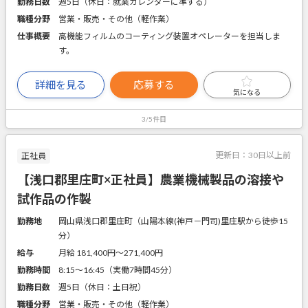
勤務日数
週5日（休日：就業カレンダーに準ずる）
職種分野
営業・販売・その他（軽作業）
仕事概要
高機能フィルムのコーティング装置オペレーターを担当しま
す。
詳細を見る
応募する
気になる
3/5件目
更新日：
30日以上前
正社員
【浅口郡里庄町×正社員】農業機械製品の溶接や
試作品の作製
勤務地
岡山県浅口郡里庄町（山陽本線(神戸－門司)里庄駅から徒歩15
分）
給与
月給 181,400円〜271,400円
勤務時間
8:15～16:45（実働7時間45分）
勤務日数
週5日（休日：土日祝）
職種分野
営業・販売・その他（軽作業）