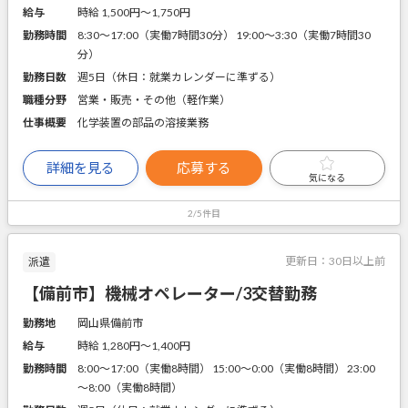
給与
時給 1,500円〜1,750円
勤務時間
8:30～17:00（実働7時間30分） 19:00～3:30（実働7時間30
分）
勤務日数
週5日（休日：就業カレンダーに準ずる）
職種分野
営業・販売・その他（軽作業）
仕事概要
化学装置の部品の溶接業務
詳細を見る
応募する
気になる
2/5件目
更新日：
30日以上前
派遣
【備前市】機械オペレーター/3交替勤務
勤務地
岡山県備前市
給与
時給 1,280円〜1,400円
勤務時間
8:00～17:00（実働8時間） 15:00～0:00（実働8時間） 23:00
～8:00（実働8時間）