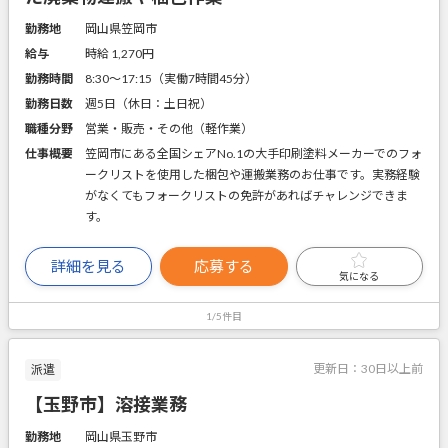
勤務地
岡山県笠岡市
給与
時給 1,270円
勤務時間
8:30～17:15（実働7時間45分）
勤務日数
週5日（休日：土日祝）
職種分野
営業・販売・その他（軽作業）
仕事概要
笠岡市にある全国シェアNo.1の大手印刷塗料メーカーでのフォ
ークリストを使用した梱包や運搬業務のお仕事です。実務経験
がなくてもフォークリストの免許があればチャレンジできま
す。
詳細を見る
応募する
気になる
1/5件目
更新日：
30日以上前
派遣
【玉野市】溶接業務
勤務地
岡山県玉野市