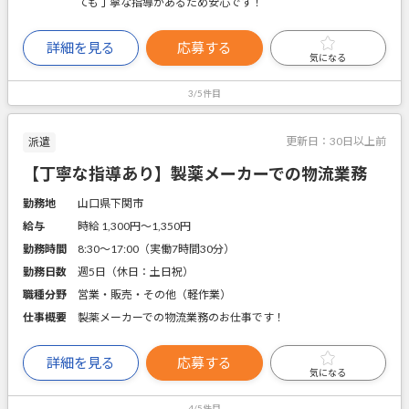
ても丁寧な指導があるため安心です！
詳細を見る
応募する
気になる
3/5件目
更新日：
30日以上前
派遣
【丁寧な指導あり】製薬メーカーでの物流業務
勤務地
山口県下関市
給与
時給 1,300円〜1,350円
勤務時間
8:30～17:00（実働7時間30分）
勤務日数
週5日（休日：土日祝）
職種分野
営業・販売・その他（軽作業）
仕事概要
製薬メーカーでの物流業務のお仕事です！
詳細を見る
応募する
気になる
4/5件目