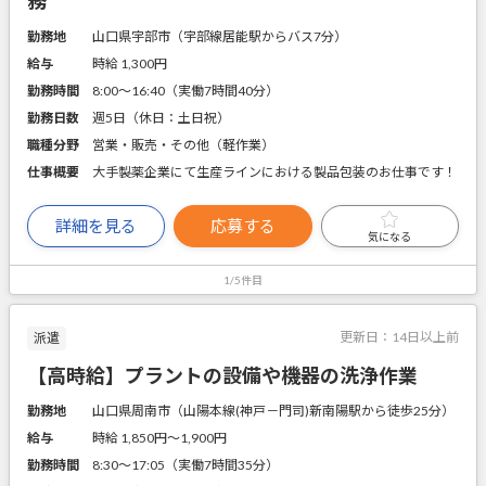
務
勤務地
山口県宇部市（宇部線居能駅からバス7分）
給与
時給 1,300円
勤務時間
8:00～16:40（実働7時間40分）
勤務日数
週5日（休日：土日祝）
職種分野
営業・販売・その他（軽作業）
仕事概要
大手製薬企業にて生産ラインにおける製品包装のお仕事です！
詳細を見る
応募する
気になる
1/5件目
更新日：
14日以上前
派遣
【高時給】プラントの設備や機器の洗浄作業
勤務地
山口県周南市（山陽本線(神戸－門司)新南陽駅から徒歩25分）
給与
時給 1,850円〜1,900円
勤務時間
8:30～17:05（実働7時間35分）