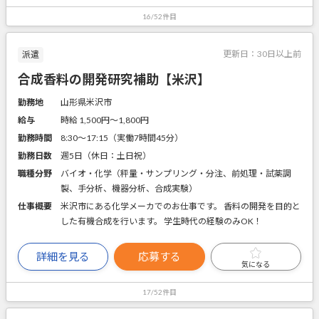
16/52件目
更新日：
30日以上前
派遣
合成香料の開発研究補助【米沢】
勤務地
山形県米沢市
給与
時給 1,500円〜1,800円
勤務時間
8:30～17:15（実働7時間45分）
勤務日数
週5日（休日：土日祝）
職種分野
バイオ・化学（秤量・サンプリング・分注、前処理・試薬調
製、手分析、機器分析、合成実験）
仕事概要
米沢市にある化学メーカでのお仕事です。 香料の開発を目的と
した有機合成を行います。 学生時代の経験のみOK！
詳細を見る
応募する
気になる
17/52件目