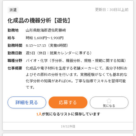
更新日：
30日以上前
派遣
化成品の機器分析【遊佐】
勤務地
山形県飽海郡遊佐町藤崎
給与
時給 1,600円〜1,900円
勤務時間
8:15～17:15（実働8時間）
勤務日数
週5日（休日：就業カレンダーに準ずる）
職種分野
バイオ・化学（手分析、機器分析、規格・規範に関する知識）
仕事概要
化成品や電子材料を生産する老舗メーカーにて、高分子材料お
よびその原料の分析を行います。実務経験がなくても基本的な
化学分析の知識があればOK。丁寧な指導でスキルを習得可能
です。
詳細を見る
応募する
気になる
1人
が気になるリストに
保存しています
19/52件目