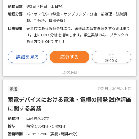
勤務日数
週5日（休日：土日祝）
職種分野
バイオ・化学（秤量・サンプリング・分注、前処理・試薬調
製、手分析、機器分析）
仕事概要
天童市にある製薬会社にて、医薬品の品質管理をするお仕事で
す。主にHPLC分析を担当します。学生実験のみ、ブランクの
ある方でもOKです！！
詳細を見る
応募する
気になる
13/52件目
更新日：
30日以上前
派遣
蓄電デバイスにおける電池・電極の開発 試作評価
に関する業務
勤務地
山形県米沢市
給与
時給 1,350円〜1,400円
勤務時間
8:30～17:00（実働7時間45分）