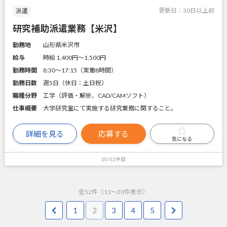
更新日：
30日以上前
派遣
研究補助派遣業務【米沢】
勤務地
山形県米沢市
給与
時給 1,400円〜1,500円
勤務時間
8:30～17:15（実働8時間）
勤務日数
週5日（休日：土日祝）
職種分野
工学（評価・解析、CAD/CAMソフト）
仕事概要
大学研究室にて実施する研究業務に関すること。
詳細を見る
応募する
気になる
20/52件目
全
52
件（
11
～
20
件表示）
1
2
3
4
5