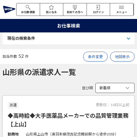
お仕事検索
気になる
初めての方へ
ログイン
メニュー
お仕事検索
現在の検索条件
52
該当件数
件
条件変更
地図表示
山形県の派遣求人一覧
並び順
更新日：
14日以上前
派遣
◆高時給◆大手医薬品メーカーでの品質管理業務
【上山】
勤務地
山形県上山市（奥羽本線茂吉記念館前駅から徒歩20分）