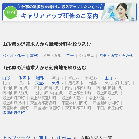
山形県の派遣求人から職種分野を絞り込む
バイオ・化学
事務
メディカル
工学
システム
営業・販売・その他
山形県の派遣求人から勤務地を絞り込む
山形市
米沢市
鶴岡市
酒田市
新庄市
寒河江市
上山市
村山市
長井市
天童市
東根市
尾花沢市
南陽市
東村山郡山辺町
東村山郡中山町
西村山郡河北町
西村山郡西川町
西村山郡朝日町
西村山郡大江町
北村山郡大石田町
最上郡金山町
最上郡最上町
最上郡舟形町
最上郡真室川町
最上郡大蔵村
最上郡鮭川村
最上郡戸沢村
東置賜郡高畠町
東置賜郡川西町
西置賜郡小国町
西置賜郡白鷹町
西置賜郡飯豊町
東田川郡三川町
東田川郡庄内町
飽海郡遊佐町
トップページ
東北
山形県
派遣の求人一覧