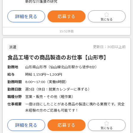
新的な介護食の研究
詳細を見る
応募する
気になる
15/52件目
更新日：
30日以上前
派遣
食品工場での商品製造のお仕事【山形市】
勤務地
山形県山形市（仙山線北山形駅から徒歩8分）
給与
時給 1,150円〜1,200円
勤務時間
8:00～17:00（実働8時間）
勤務日数
週5日（休日：就業カレンダーに準ずる）
職種分野
営業・販売・その他（軽作業）
仕事概要
一度は目にしたことがある商品の製造に携わる業務です。完全
未経験の方のご応募も可能です！
詳細を見る
応募する
気になる