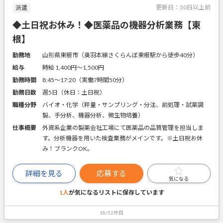
更新日：
30日以上前
派遣
◆土日祝お休み！◆医薬品の機器分析業務【東
根】
勤務地
山形県東根市（奥羽本線さくらんぼ東根駅から徒歩40分）
給与
時給 1,400円〜1,500円
勤務時間
8:45～17:20（実働7時間50分）
勤務日数
週5日（休日：土日祝）
職種分野
バイオ・化学（秤量・サンプリング・分注、前処理・試薬調
製、手分析、機器分析、微生物培養）
仕事概要
外資系企業の製薬会社工場にて医薬品の品質管理を担当しま
す。分析機器を用いた検査業務がメインです。※土日祝お休
み！ブランクOK。
詳細を見る
応募する
気になる
1人
が気になるリストに
保存しています
18/52件目