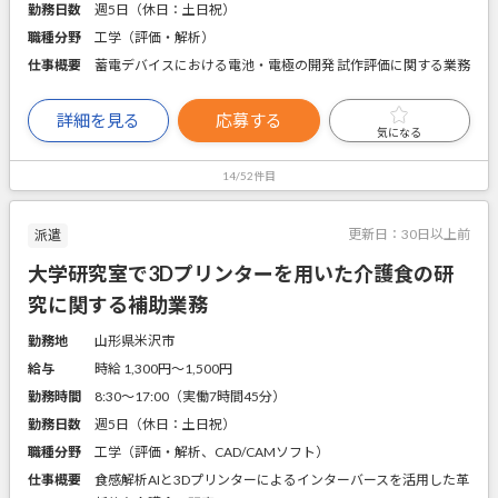
勤務日数
週5日（休日：土日祝）
職種分野
工学（評価・解析）
仕事概要
蓄電デバイスにおける電池・電極の開発 試作評価に関する業務
詳細を見る
応募する
気になる
14/52件目
更新日：
30日以上前
派遣
大学研究室で3Dプリンターを用いた介護食の研
究に関する補助業務
勤務地
山形県米沢市
給与
時給 1,300円〜1,500円
勤務時間
8:30～17:00（実働7時間45分）
勤務日数
週5日（休日：土日祝）
職種分野
工学（評価・解析、CAD/CAMソフト）
仕事概要
食感解析AIと3Dプリンターによるインターバースを活用した革