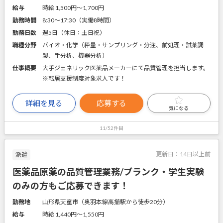
給与
時給 1,500円〜1,700円
勤務時間
8:30～17:30（実働8時間）
勤務日数
週5日（休日：土日祝）
職種分野
バイオ・化学（秤量・サンプリング・分注、前処理・試薬調
製、手分析、機器分析）
仕事概要
大手ジェネリック医薬品メーカーにて品質管理を担当します。
※転居支援制度対象求人です！
詳細を見る
応募する
気になる
11/52件目
更新日：
14日以上前
派遣
医薬品原薬の品質管理業務/ブランク・学生実験
のみの方もご応募できます！
勤務地
山形県天童市（奥羽本線高擶駅から徒歩20分）
給与
時給 1,440円〜1,550円