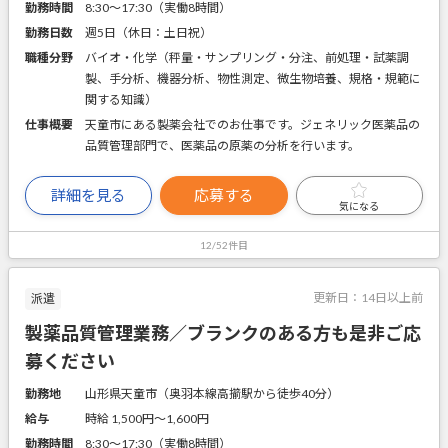
勤務時間
8:30～17:30（実働8時間）
勤務日数
週5日（休日：土日祝）
職種分野
バイオ・化学（秤量・サンプリング・分注、前処理・試薬調
製、手分析、機器分析、物性測定、微生物培養、規格・規範に
関する知識）
仕事概要
天童市にある製薬会社でのお仕事です。ジェネリック医薬品の
品質管理部門で、医薬品の原薬の分析を行います。
詳細を見る
応募する
気になる
12/52件目
更新日：
14日以上前
派遣
製薬品質管理業務／ブランクのある方も是非ご応
募ください
勤務地
山形県天童市（奥羽本線高擶駅から徒歩40分）
給与
時給 1,500円〜1,600円
勤務時間
8:30～17:30（実働8時間）