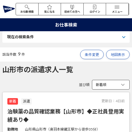
お仕事検索
気になる
初めての方へ
ログイン
メニュー
お仕事検索
現在の検索条件
9
該当件数
件
条件変更
地図表示
山形市の派遣求人一覧
並び順
更新日：
4日前
新着
派遣
治験薬の品質確認業務【山形市】◆正社員登用実
績あり◆
勤務地
山形県山形市（奥羽本線蔵王駅から徒歩35分）