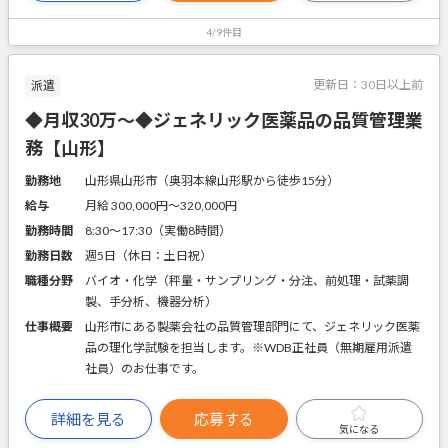
4/9件目
更新日：
30日以上前
派遣
◆月収30万～◆ジェネリック医薬品の品質管理業
務【山形】
勤務地
山形県山形市（奥羽本線山形駅から徒歩15分）
給与
月給 300,000円〜320,000円
勤務時間
8:30～17:30（実働8時間）
勤務日数
週5日（休日：土日祝）
職種分野
バイオ・化学（秤量・サンプリング・分注、前処理・試薬調
製、手分析、機器分析）
仕事概要
山形市にある製薬会社の品質管理部門にて、ジェネリック医薬
品の理化学試験を担当します。※WDB正社員（無期雇用派遣
社員）のお仕事です。
詳細を見る
応募する
気になる