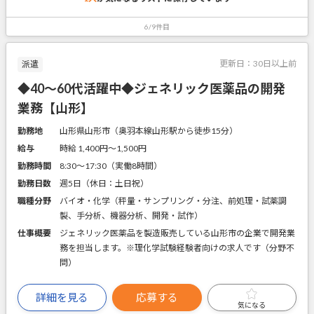
6/9件目
更新日：
30日以上前
派遣
◆40～60代活躍中◆ジェネリック医薬品の開発
業務【山形】
勤務地
山形県山形市（奥羽本線山形駅から徒歩15分）
給与
時給 1,400円〜1,500円
勤務時間
8:30～17:30（実働8時間）
勤務日数
週5日（休日：土日祝）
職種分野
バイオ・化学（秤量・サンプリング・分注、前処理・試薬調
製、手分析、機器分析、開発・試作）
仕事概要
ジェネリック医薬品を製造販売している山形市の企業で開発業
務を担当します。※理化学試験経験者向けの求人です（分野不
問）
詳細を見る
応募する
気になる