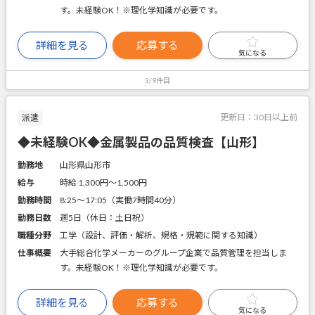
す。未経験OK！※理化学知識が必要です。
詳細を見る
応募する
気になる
3/9件目
更新日：
30日以上前
派遣
◆未経験OK◆金属製品の品質検査【山形】
勤務地
山形県山形市
給与
時給 1,300円〜1,500円
勤務時間
8:25～17:05（実働7時間40分）
勤務日数
週5日（休日：土日祝）
職種分野
工学（設計、評価・解析、規格・規範に関する知識）
仕事概要
大手総合化学メーカーのグループ企業で品質管理を担当しま
す。未経験OK！※理化学知識が必要です。
詳細を見る
応募する
気になる