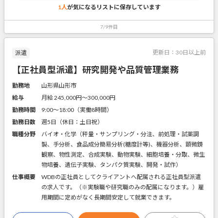
1人
が気になるリストに
保存しています
7/9件目
更新日：
30日以上前
派遣
【正社員型派遣】研究開発や品質管理業務
勤務地
山形県山形市
給与
月給 245,000円〜300,000円
勤務時間
9:00～18:00（実働8時間）
勤務日数
週5日（休日：土日祝）
職種分野
バイオ・化学（秤量・サンプリング・分注、前処理・試薬調
製、手分析、食品成分簡易分析(糖度計等)、機器分析、顕微鏡
観察、物性測定、合成実験、動物実験、細胞培養・分取、微生
物培養、遺伝子実験、タンパク質実験、開発・試作）
仕事概要
WDBの正社員としてクライアントへ配属される正社員型派遣
の求人です。（※実験職や研究職のみの配属になります。）雇
用期間に定めがなく長期間安定して就業できます。