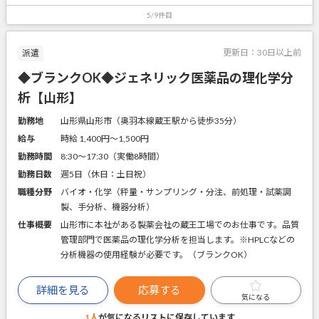
5/9件目
更新日：
30日以上前
派遣
◆ブランクOK◆ジェネリック医薬品の理化学分
析【山形】
勤務地
山形県山形市（奥羽本線蔵王駅から徒歩35分）
給与
時給 1,400円〜1,500円
勤務時間
8:30～17:30（実働8時間）
勤務日数
週5日（休日：土日祝）
職種分野
バイオ・化学（秤量・サンプリング・分注、前処理・試薬調
製、手分析、機器分析）
仕事概要
山形市に本社がある製薬会社の蔵王工場でのお仕事です。品質
管理部門で医薬品の理化学分析を担当します。※HPLCなどの
分析機器の使用経験が必要です。（ブランクOK）
詳細を見る
応募する
気になる
1人
が気になるリストに
保存しています