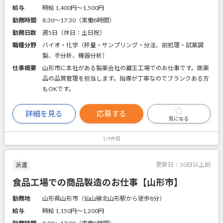
給与
時給 1,400円〜1,500円
勤務時間
8:30～17:30（実働8時間）
勤務日数
週5日（休日：土日祝）
職種分野
バイオ・化学（秤量・サンプリング・分注、前処理・試薬調
製、手分析、機器分析）
仕事概要
山形市に本社がある製薬会社の蔵王工場でのお仕事です。医薬
品の品質管理を担当します。指導が丁寧なのでブランクある方
もOKです。
詳細を見る
応募する
気になる
1/9件目
更新日：
30日以上前
派遣
食品工場での商品製造のお仕事【山形市】
勤務地
山形県山形市（仙山線北山形駅から徒歩8分）
給与
時給 1,150円〜1,200円