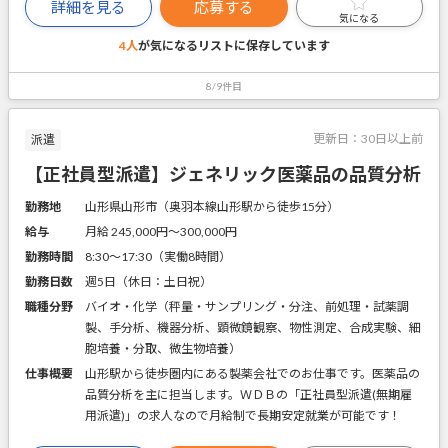
詳細を見る
応募する
気になる
4人
が気になるリストに
保存しています
8/9件目
更新日：
30日以上前
派遣
【正社員型派遣】ジェネリック医薬品の品質分析
勤務地
山形県山形市（奥羽本線山形駅から徒歩15分）
給与
月給 245,000円〜300,000円
勤務時間
8:30～17:30（実働8時間）
勤務日数
週5日（休日：土日祝）
職種分野
バイオ・化学（秤量・サンプリング・分注、前処理・試薬調
製、手分析、機器分析、顕微鏡観察、物性測定、合成実験、細
胞培養・分取、微生物培養）
仕事概要
山形駅から徒歩圏内にある製薬会社でのお仕事です。医薬品の
品質分析を主に担当します。ＷＤＢの「正社員型派遣(無期雇
用派遣)」の求人なので月給制で長期安定就業が可能です！