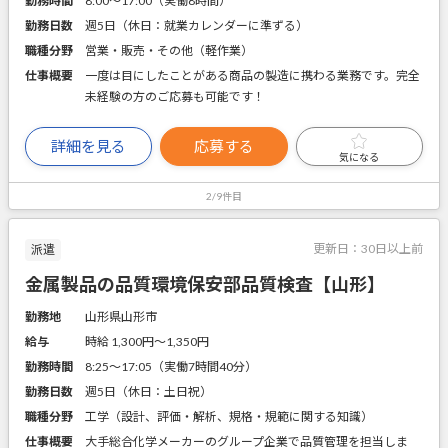
勤務時間
8:00～17:00（実働8時間）
勤務日数
週5日（休日：就業カレンダーに準ずる）
職種分野
営業・販売・その他（軽作業）
仕事概要
一度は目にしたことがある商品の製造に携わる業務です。完全
未経験の方のご応募も可能です！
詳細を見る
応募する
気になる
2/9件目
更新日：
30日以上前
派遣
金属製品の品質環境保安部品質検査【山形】
勤務地
山形県山形市
給与
時給 1,300円〜1,350円
勤務時間
8:25～17:05（実働7時間40分）
勤務日数
週5日（休日：土日祝）
職種分野
工学（設計、評価・解析、規格・規範に関する知識）
仕事概要
大手総合化学メーカーのグループ企業で品質管理を担当しま