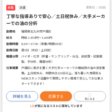
更新日：
3日前
新着
派遣
丁寧な指導ありで安心／土日祝休み／大手メーカ
ーでの油の分析
勤務地
福岡県北九州市戸畑区
給与
時給 1,450円〜1,600円
勤務時間
8:30～17:00（実働7時間45分）
勤務日数
週5日（休日：土日祝）
職種分野
バイオ・化学（秤量・サンプリング・分注、前処理・試薬調
製、手分析、機器分析）
仕事概要
戸畑区に拠点を置く大手化学メーカーでの機械用の油の測定業
務。土日祝休み、年間休日120日以上。落ち着いた雰囲気＆
WDBスタッフ活躍中で質問しやすい環境で安心してお仕事ス
タートできます！
詳細を見る
応募する
気になる
1人
が気になるリストに
保存しています