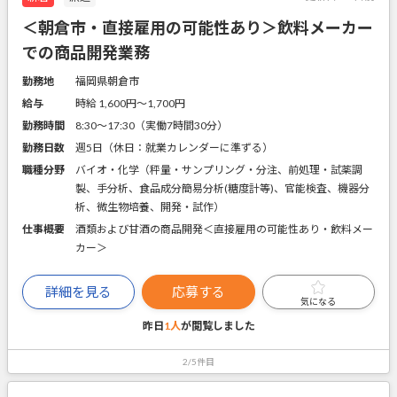
＜朝倉市・直接雇用の可能性あり＞飲料メーカー
での商品開発業務
勤務地
福岡県朝倉市
給与
時給 1,600円〜1,700円
勤務時間
8:30～17:30（実働7時間30分）
勤務日数
週5日（休日：就業カレンダーに準ずる）
職種分野
バイオ・化学（秤量・サンプリング・分注、前処理・試薬調
製、手分析、食品成分簡易分析(糖度計等)、官能検査、機器分
析、微生物培養、開発・試作）
仕事概要
酒類および甘酒の商品開発＜直接雇用の可能性あり・飲料メー
カー＞
詳細を見る
応募する
気になる
昨日
1人
が閲覧しました
2/5件目