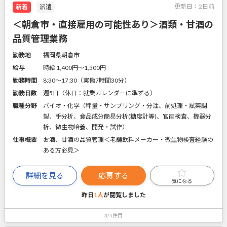
更新日：
2日前
新着
派遣
＜朝倉市・直接雇用の可能性あり＞酒類・甘酒の
品質管理業務
勤務地
福岡県朝倉市
給与
時給 1,400円〜1,500円
勤務時間
8:30～17:30（実働7時間30分）
勤務日数
週5日（休日：就業カレンダーに準ずる）
職種分野
バイオ・化学（秤量・サンプリング・分注、前処理・試薬調
製、手分析、食品成分簡易分析(糖度計等)、官能検査、機器分
析、微生物培養、開発・試作）
仕事概要
お酒、甘酒の品質管理＜老舗飲料メーカー・微生物検査経験の
ある方必見＞
詳細を見る
応募する
気になる
昨日
1人
が閲覧しました
3/5件目