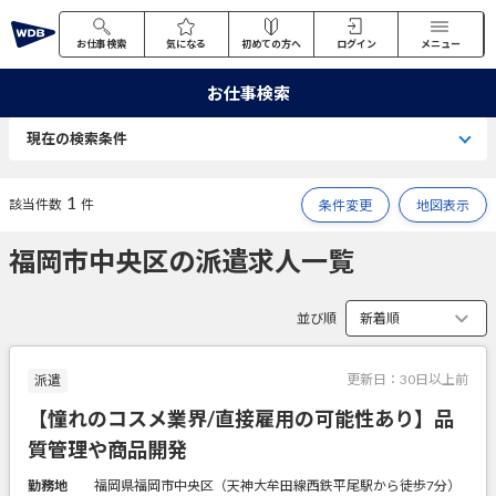
お仕事検索
気になる
初めての方へ
ログイン
メニュー
お仕事検索
現在の検索条件
1
該当件数
件
条件変更
地図表示
福岡市中央区の派遣求人一覧
並び順
更新日：
30日以上前
派遣
【憧れのコスメ業界/直接雇用の可能性あり】品
質管理や商品開発
勤務地
福岡県福岡市中央区（天神大牟田線西鉄平尾駅から徒歩7分）