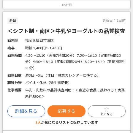
4/5件目
更新日：
1日前
派遣
＜シフト制・南区＞牛乳やヨーグルトの品質検査
勤務地
福岡県福岡市南区
給与
時給 1,400円〜1,450円
勤務時間
4:50～13:10（実働7時間20分） 7:50～16:10（実働7時間20
分） 9:50～18:10（実働7時間20分） 8:20～16:40（実働7時間
20分）
勤務日数
週3日～5日（休日：就業カレンダーに準ずる）
職種分野
バイオ・化学（微生物培養）
仕事概要
牛乳・乳飲料の品質検査補助！＜身近な食品に携われる！実務
未経験OK＞
詳細を見る
応募する
気になる
3人
が気になるリストに
保存しています