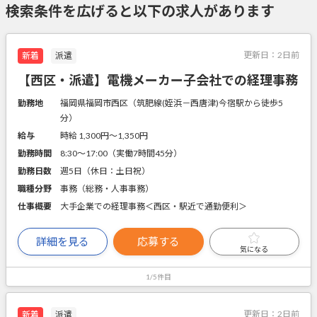
検索条件を広げると以下の求人があります
更新日：
2日前
新着
派遣
【西区・派遣】電機メーカー子会社での経理事務
勤務地
福岡県福岡市西区（筑肥線(姪浜－西唐津)今宿駅から徒歩5
分）
給与
時給 1,300円〜1,350円
勤務時間
8:30～17:00（実働7時間45分）
勤務日数
週5日（休日：土日祝）
職種分野
事務（総務・人事事務）
仕事概要
大手企業での経理事務＜西区・駅近で通勤便利＞
詳細を見る
応募する
気になる
1/5件目
更新日：
2日前
新着
派遣