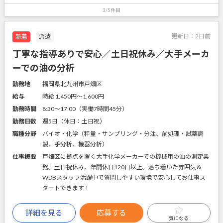
3/5件目
更新日：
2日前
新着
派遣
丁寧な指導ありで安心／土日祝休み／大手メーカ
ーでの油の分析
勤務地
福岡県北九州市戸畑区
給与
時給 1,450円〜1,600円
勤務時間
8:30～17:00（実働7時間45分）
勤務日数
週5日（休日：土日祝）
職種分野
バイオ・化学（秤量・サンプリング・分注、前処理・試薬調
製、手分析、機器分析）
仕事概要
戸畑区に拠点を置く大手化学メーカーでの機械用の油の測定業
務。土日祝休み、年間休日120日以上。落ち着いた雰囲気＆
WDBスタッフ活躍中で質問しやすい環境で安心してお仕事ス
タートできます！
詳細を見る
応募する
気になる