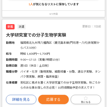
1人
が気になるリストに
保存しています
4/5件目
更新日：
7日前
新着
派遣
大学研究室での分子生物学実験
勤務地
福岡県北九州市八幡西区（鹿児島本線(門司港－八代)折尾駅か
らバス10分）
給与
時給 1,600円〜1,700円
勤務時間
9:00～17:15（実働7時間15分）
勤務日数
週5日（休日：土日祝）
職種分野
バイオ・化学（動物実験、細胞培養・分取、遺伝子実験、タン
パク質実験、病理・臨床検査）
仕事概要
若松区に拠点を置く大学研究室での分子生物学実験。秋ごろか
らのお仕事お探しの方必見！10月頃開始予定の求人です！
詳細を見る
応募する
気になる