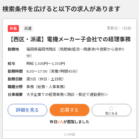
検索条件を広げると以下の求人があります
更新日：
1日前
新着
派遣
【西区・派遣】電機メーカー子会社での経理事務
勤務地
福岡県福岡市西区（筑肥線(姪浜－西唐津)今宿駅から徒歩5
分）
給与
時給 1,300円〜1,350円
勤務時間
8:30～17:00（実働7時間45分）
勤務日数
週5日（休日：土日祝）
職種分野
事務（総務・人事事務）
仕事概要
大手企業での経理事務＜西区・駅近で通勤便利＞
詳細を見る
応募する
気になる
昨日
2人
が閲覧しました
1/5件目