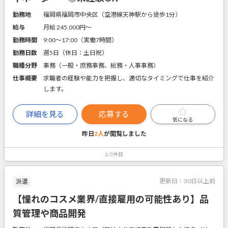
勤務地
福岡県福岡市中央区（空港線天神駅から徒歩1分）
給与
月給 245,000円〜
勤務時間
9:00～17:00（実働7時間）
勤務日数
週5日（休日：土日祝）
職種分野
事務（一般・庶務事務、総務・人事事務）
仕事概要
求職者の経験や能力を把握し、適切なタイミングで仕事を紹介
します。
詳細を見る
応募する
気になる
昨日
2人
が閲覧しました
2/3件目
更新日：
30日以上前
派遣
【憧れのコスメ業界/直接雇用の可能性あり】品
質管理や商品開発