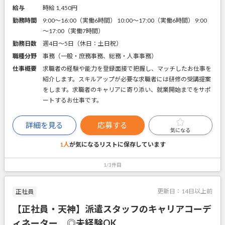
給与
時給 1,450円
勤務時間
9:00～16:00（実働6時間） 10:00～17:00（実働6時間） 9:00
～17:00（実働7時間）
勤務日数
週4日～5日（休日：土日祝）
職種分野
事務（一般・庶務事務、総務・人事事務）
仕事概要
求職者の経験や能力を登録面接で把握し、マッチしたお仕事を
紹介します。スキルアップが必要な求職者には研修の受講提案
をします。求職者のキャリアに寄り添い、就業開始までをサポ
ートするお仕事です。
詳細を見る
応募する
気になる
1人
が気になるリストに
保存しています
1/3件目
更新日：
14日以上前
正社員
【正社員・天神】派遣スタッフのキャリアコーデ
ィネーター ◎未経験OK