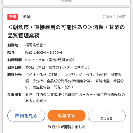
2/5件目
更新日：
1日前
新着
派遣
＜朝倉市・直接雇用の可能性あり＞酒類・甘酒の
品質管理業務
勤務地
福岡県朝倉市
給与
時給 1,400円〜1,500円
勤務時間
8:30～17:30（実働7時間30分）
勤務日数
週5日（休日：就業カレンダーに準ずる）
職種分野
バイオ・化学（秤量・サンプリング・分注、前処理・試薬調
製、手分析、食品成分簡易分析(糖度計等)、官能検査、機器分
析、微生物培養、開発・試作）
仕事概要
お酒、甘酒の品質管理＜老舗飲料メーカー・微生物検査経験の
ある方必見＞
詳細を見る
応募する
気になる
昨日
2人
が閲覧しました