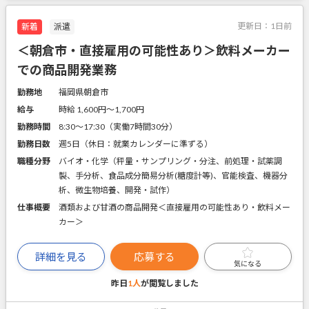
更新日：
1日前
新着
派遣
＜朝倉市・直接雇用の可能性あり＞飲料メーカー
での商品開発業務
勤務地
福岡県朝倉市
給与
時給 1,600円〜1,700円
勤務時間
8:30～17:30（実働7時間30分）
勤務日数
週5日（休日：就業カレンダーに準ずる）
職種分野
バイオ・化学（秤量・サンプリング・分注、前処理・試薬調
製、手分析、食品成分簡易分析(糖度計等)、官能検査、機器分
析、微生物培養、開発・試作）
仕事概要
酒類および甘酒の商品開発＜直接雇用の可能性あり・飲料メー
カー＞
詳細を見る
応募する
気になる
昨日
1人
が閲覧しました