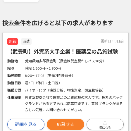
検索条件を広げると以下の求人があります
更新日：
3日前
新着
派遣
【武豊町】外資系大手企業！医薬品の品質試験
勤務地
愛知県知多郡武豊町（武豊線武豊駅からバス10分）
給与
時給 1,800円〜1,900円
勤務時間
8:20～17:05（実働7時間45分）
勤務日数
週5日（休日：土日祝）
職種分野
バイオ・化学（機器分析、物性測定、微生物培養）
仕事概要
外資系製薬会社で医薬品の品質試験の求人です。理系のバック
グランドがある方であれば応募可能です。実験ブランクがある
方もお気軽にお問い合わせください。
詳細を見る
応募する
気になる