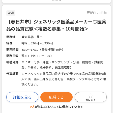
更新日：
3日前
派遣
【春日井市】ジェネリック医薬品メーカー◎医薬
品の品質試験＜複数名募集・10月開始＞
勤務地
愛知県春日井市
給与
時給 1,650円〜1,750円
勤務時間
8:30～17:10（実働7時間40分）
勤務日数
週5日（休日：土日祝）
職種分野
バイオ・化学（秤量・サンプリング・分注、前処理・試薬調
製、手分析、機器分析、微生物培養）
仕事概要
ジェネリック医薬品国内最大手の企業で医薬品の品質試験の求
人です。理系出身なら応募可能！実験ブランクがある方もご相
談ください。
詳細を見る
応募する
気になる
2人
が気になるリストに
保存しています