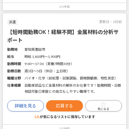
2/5件目
更新日：
3日前
派遣
【短時間勤務OK！経験不問】金属材料の分析サ
ポート
勤務地
愛知県豊田市
給与
時給 1,800円〜1,900円
勤務時間
9:00～17:30（実働7時間30分）
勤務日数
週3日～5日（休日：土日祝）
職種分野
バイオ・化学（前処理・試薬調製、顕微鏡観察、物性測定）
仕事概要
自動車部品など金属材料の解析のお仕事です！勤務時間・日数
相談可能◎家庭との両立もしやすい職場です。
詳細を見る
応募する
気になる
3人
が気になるリストに
保存しています
3/5件目