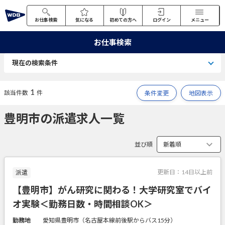
お仕事検索
気になる
初めての方へ
ログイン
メニュー
お仕事検索
現在の検索条件
1
該当件数
件
条件変更
地図表示
豊明市の派遣求人一覧
並び順
更新日：
14日以上前
派遣
【豊明市】がん研究に関わる！大学研究室でバイ
オ実験＜勤務日数・時間相談OK＞
勤務地
愛知県豊明市（名古屋本線前後駅からバス15分）