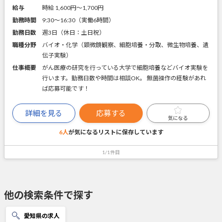
給与
時給 1,600円〜1,700円
勤務時間
9:30～16:30（実働6時間）
勤務日数
週3日（休日：土日祝）
職種分野
バイオ・化学（顕微鏡観察、細胞培養・分取、微生物培養、遺
伝子実験）
仕事概要
がん医療の研究を行っている大学で細胞培養などバイオ実験を
行います。勤務日数や時間は相談OK。 無菌操作の経験があれ
ば応募可能です！
詳細を見る
応募する
気になる
6人
が気になるリストに
保存しています
1/1件目
他の検索条件で探す
愛知県の求人