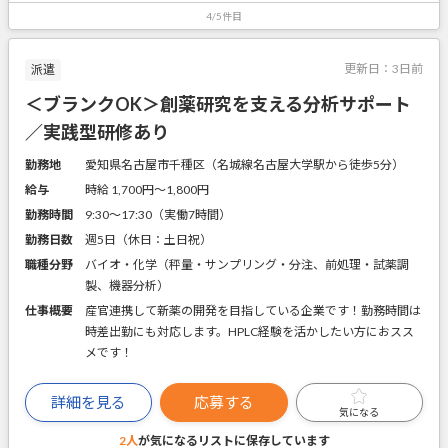
4/5件目
更新日：
3日前
派遣
＜ブランクOK＞創薬研究を支える分析サポート
／実践型研修あり
勤務地
愛知県名古屋市千種区（名城線名古屋大学駅から徒歩5分）
給与
時給 1,700円〜1,800円
勤務時間
9:30～17:30（実働7時間）
勤務日数
週5日（休日：土日祝）
職種分野
バイオ・化学（秤量・サンプリング・分注、前処理・試薬調
製、機器分析）
仕事概要
産官連携して新薬の開発を目指している企業です！勤務時間は
時差出勤にも対応します。HPLC経験を活かしたい方におスス
メです！
詳細を見る
応募する
気になる
2人
が気になるリストに
保存しています