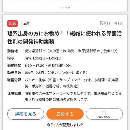
1/5件目
更新日：
4日前
新着
派遣
理系出身の方にお勧め！！繊維に使われる界面活
性剤の開発補助業務
勤務地
愛知県蒲郡市（東海道本線(熱海－米原)蒲郡駅から徒歩1分）
給与
時給 1,550円〜1,650円
勤務時間
8:30～17:20（実働7時間40分）
勤務日数
週5日（休日：就業カレンダーに準ずる）
職種分野
バイオ・化学（秤量・サンプリング・分注、前処理・試薬調
製、手分析、機器分析、物性測定）
仕事概要
蒲郡市の大手化学メーカーでのお仕事です。生活用品などに使
用される繊維の開発補助の実験をします。
詳細を見る
応募する
気になる
昨日
1人
が閲覧しました