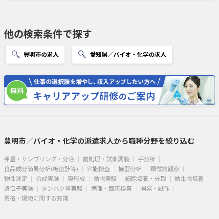
他の検索条件で探す
豊明市の求人
愛知県／バイオ・化学の求人
豊明市／バイオ・化学の派遣求人から職種分野を絞り込む
秤量・サンプリング・分注
前処理・試薬調製
手分析
食品成分簡易分析(糖度計等)
官能検査
機器分析
顕微鏡観察
物性測定
合成実験
膜形成
動物実験
細胞培養・分取
微生物培養
遺伝子実験
タンパク質実験
病理・臨床検査
開発・試作
規格・規範に関する知識