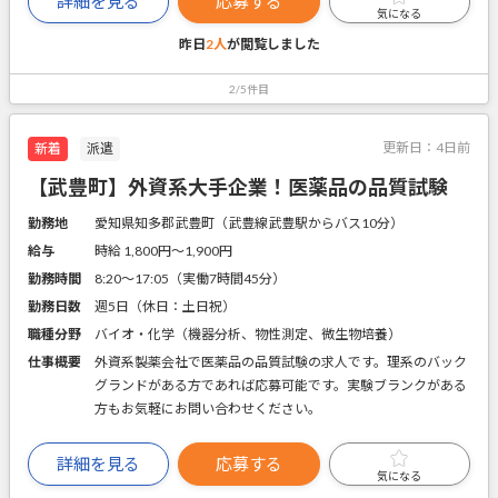
詳細を見る
応募する
気になる
昨日
2人
が閲覧しました
2/5件目
更新日：
4日前
新着
派遣
【武豊町】外資系大手企業！医薬品の品質試験
勤務地
愛知県知多郡武豊町（武豊線武豊駅からバス10分）
給与
時給 1,800円〜1,900円
勤務時間
8:20～17:05（実働7時間45分）
勤務日数
週5日（休日：土日祝）
職種分野
バイオ・化学（機器分析、物性測定、微生物培養）
仕事概要
外資系製薬会社で医薬品の品質試験の求人です。理系のバック
グランドがある方であれば応募可能です。実験ブランクがある
方もお気軽にお問い合わせください。
詳細を見る
応募する
気になる