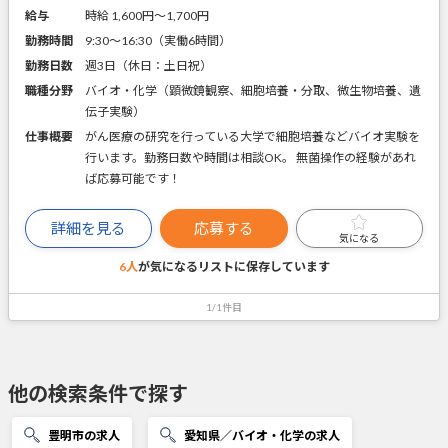
給与
時給 1,600円〜1,700円
勤務時間
9:30～16:30（実働6時間）
勤務日数
週3日（休日：土日祝）
職種分野
バイオ・化学（顕微鏡観察、細胞培養・分取、微生物培養、遺
伝子実験）
仕事概要
がん医療の研究を行っている大学で細胞培養などバイオ実験を
行います。勤務日数や時間は相談OK。 無菌操作の経験があれ
ば応募可能です！
詳細を見る
応募する
気になる
6人
が気になるリストに
保存しています
1/1件目
他の検索条件で探す
豊明市の求人
愛知県／バイオ・化学の求人