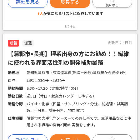
詳細を見る
応募する
気になる
1人
が気になるリストに
保存しています
1/5件目
更新日：
1日前
新着
派遣
【蒲郡市×長期】理系出身の方にお勧め！！繊維
に使われる界面活性剤の開発補助業務
勤務地
愛知県蒲郡市（東海道本線(熱海－米原)蒲郡駅から徒歩1分）
給与
時給 1,550円〜1,650円
勤務時間
8:30～17:20（実働7時間40分）
勤務日数
週5日（休日：就業カレンダーに準ずる）
職種分野
バイオ・化学（秤量・サンプリング・分注、前処理・試薬調
製、手分析、機器分析、物性測定）
仕事概要
蒲郡市の大手化学メーカーでのお仕事です。生活用品などに使
用される繊維の開発補助の実験をします。