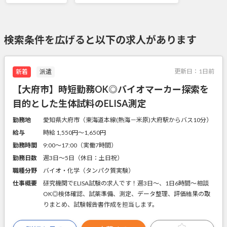
検索条件を広げると以下の求人があります
更新日：
1日前
新着
派遣
【大府市】時短勤務OK◎バイオマーカー探索を
目的とした生体試料のELISA測定
勤務地
愛知県大府市（東海道本線(熱海－米原)大府駅からバス10分）
給与
時給 1,550円〜1,650円
勤務時間
9:00～17:00（実働7時間）
勤務日数
週3日～5日（休日：土日祝）
職種分野
バイオ・化学（タンパク質実験）
仕事概要
研究機関でELISA試験の求人です！週3日～、1日6時間～相談
OK◎検体確認、試薬準備、測定、データ整理、評価結果の取
りまとめ、試験報告書作成を担当します。