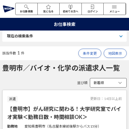
お仕事検索
気になる
初めての方へ
ログイン
メニュー
お仕事検索
現在の検索条件
1
該当件数
件
条件変更
地図表示
豊明市／バイオ・化学の派遣求人一覧
並び順
更新日：
14日以上前
派遣
【豊明市】がん研究に関わる！大学研究室でバイ
オ実験＜勤務日数・時間相談OK＞
勤務地
愛知県豊明市（名古屋本線前後駅からバス15分）