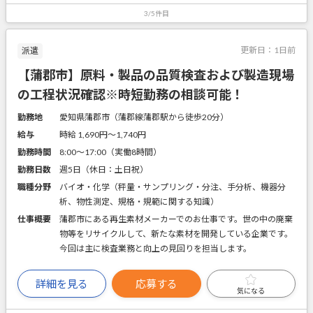
3/5件目
更新日：
1日前
派遣
【蒲郡市】原料・製品の品質検査および製造現場
の工程状況確認※時短勤務の相談可能！
勤務地
愛知県蒲郡市（蒲郡線蒲郡駅から徒歩20分）
給与
時給 1,690円〜1,740円
勤務時間
8:00～17:00（実働8時間）
勤務日数
週5日（休日：土日祝）
職種分野
バイオ・化学（秤量・サンプリング・分注、手分析、機器分
析、物性測定、規格・規範に関する知識）
仕事概要
蒲郡市にある再生素材メーカーでのお仕事です。世の中の廃棄
物等をリサイクルして、新たな素材を開発している企業です。
今回は主に検査業務と向上の見回りを担当します。
詳細を見る
応募する
気になる