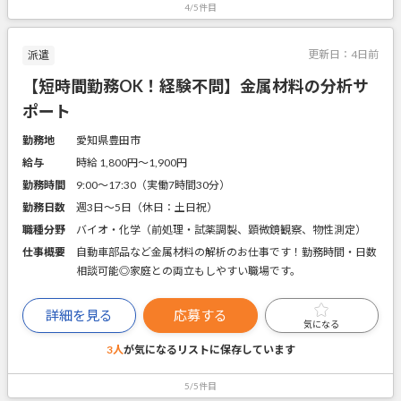
4/5件目
更新日：
4日前
派遣
【短時間勤務OK！経験不問】金属材料の分析サ
ポート
勤務地
愛知県豊田市
給与
時給 1,800円〜1,900円
勤務時間
9:00～17:30（実働7時間30分）
勤務日数
週3日～5日（休日：土日祝）
職種分野
バイオ・化学（前処理・試薬調製、顕微鏡観察、物性測定）
仕事概要
自動車部品など金属材料の解析のお仕事です！勤務時間・日数
相談可能◎家庭との両立もしやすい職場です。
詳細を見る
応募する
気になる
3人
が気になるリストに
保存しています
5/5件目