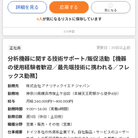
詳細を見る
応募する
気になる
4人
が気になるリストに
保存しています
3/5件目
更新日：
30日以上前
正社員
分析機器に関する技術サポート/販促活動【機器
の使用経験者歓迎／最先端技術に携われる／フレ
ックス勤務】
勤務先
株式会社 アナリティクイエナ ジャパン
勤務地
神奈川県横浜市保土ケ谷区（本線天王町駅から徒歩6分）
給与
月給 260,000円〜400,000円
勤務時間
9:00～16:00（実働6時間）
勤務日数
週5日（休日：土日祝）
職種分野
営業・販売・その他（営業）
仕事概要
ドイツ本社の外資系企業です。自社製品・サービスのユーザー