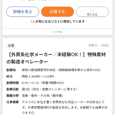
詳細を見る
応募する
気になる
9人
が気になるリストに
保存しています
1/5件目
更新日：
9日前
派遣
【外資系化学メーカー／未経験OK！】特殊素材
の製造オペレーター
勤務地
神奈川県相模原市中央区（相模線南橋本駅から徒歩15分）
給与
時給 1,400円〜1,500円
勤務時間
8:45～17:15（実働7時間45分）
勤務日数
週5日（休日：就業カレンダーに準ずる）
職種分野
営業・販売・その他（軽作業）
仕事概要
アメリカに本社を置く世界的な化学品メーカーの日本法人で
す。半導体関連材料の製造を担当します。未経験でも指導があ
ります◎