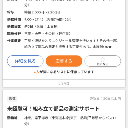
分）
給与
時給 2,000円〜2,200円
勤務時間
9:00～17:45（実働7時間45分）
勤務日数
週5日（休日：土日祝）
職種分野
営業・販売・その他（軽作業）
仕事概要
工場と連絡をとりスケジュール管理を行います！その他一部、
組み立て部品の測定も担当する可能性あり。未経験OK★
詳細を見る
応募する
気になる
6人
が気になるリストに
保存しています
2/3件目
更新日：
30日以上前
派遣
未経験可！組み立て部品の測定サポート
勤務地
神奈川県平塚市（東海道本線(東京－熱海)平塚駅からバス17
分）