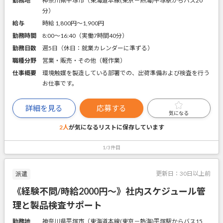
勤務地
神奈川県平塚市（東海道本線(東京－熱海)平塚駅からバス20
分）
給与
時給 1,800円〜1,900円
勤務時間
8:00～16:40（実働7時間40分）
勤務日数
週5日（休日：就業カレンダーに準ずる）
職種分野
営業・販売・その他（軽作業）
仕事概要
環境触媒を製造している部署での、出荷準備および検査を行う
お仕事です。
詳細を見る
応募する
気になる
2人
が気になるリストに
保存しています
1/3件目
更新日：
30日以上前
派遣
《経験不問/時給2000円～》社内スケジュール管
理と製品検査サポート
勤務地
神奈川県平塚市（東海道本線(東京－熱海)平塚駅からバス15