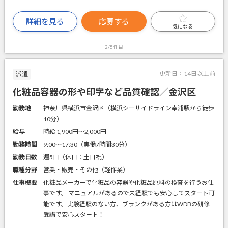
詳細を見る
応募する
気になる
2/5件目
更新日：
14日以上前
派遣
化粧品容器の形や印字など品質確認／金沢区
勤務地
神奈川県横浜市金沢区（横浜シーサイドライン幸浦駅から徒歩
10分）
給与
時給 1,900円〜2,000円
勤務時間
9:00～17:30（実働7時間30分）
勤務日数
週5日（休日：土日祝）
職種分野
営業・販売・その他（軽作業）
仕事概要
化粧品メーカーで化粧品の容器や化粧品原料の検査を行うお仕
事です。 マニュアルがあるので未経験でも安心してスタート可
能です。実験経験のない方、ブランクがある方はWDBの研修
受講で安心スタート！