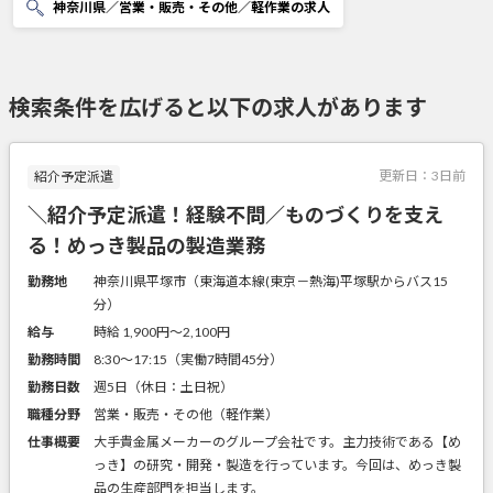
神奈川県／営業・販売・その他／軽作業の求人
検索条件を広げると以下の求人があります
更新日：
3日前
紹介予定派遣
＼紹介予定派遣！経験不問／ものづくりを支え
る！めっき製品の製造業務
勤務地
神奈川県平塚市（東海道本線(東京－熱海)平塚駅からバス15
分）
給与
時給 1,900円〜2,100円
勤務時間
8:30～17:15（実働7時間45分）
勤務日数
週5日（休日：土日祝）
職種分野
営業・販売・その他（軽作業）
仕事概要
大手貴金属メーカーのグループ会社です。主力技術である【め
っき】の研究・開発・製造を行っています。今回は、めっき製
品の生産部門を担当します。