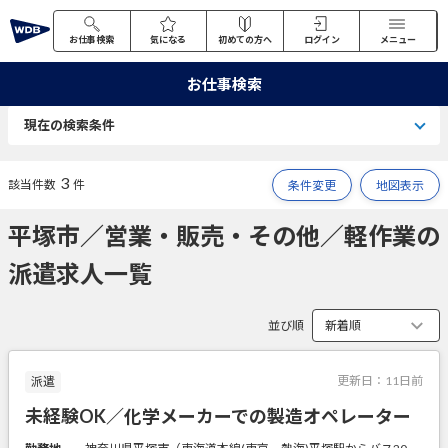
お仕事検索
気になる
初めての方へ
ログイン
メニュー
お仕事検索
現在の検索条件
3
該当件数
件
条件変更
地図表示
平塚市／営業・販売・その他／軽作業の
派遣求人一覧
並び順
更新日：
11日前
派遣
未経験OK／化学メーカーでの製造オペレーター