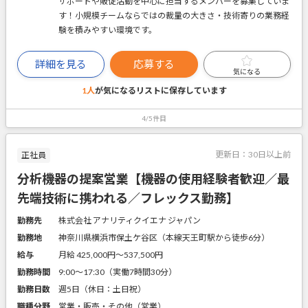
サポートや販促活動を中心に担当するメンバーを募集していま
す！小規模チームならではの裁量の大きさ・技術寄りの業務経
験を積みやすい環境です。
詳細を見る
応募する
気になる
1人
が気になるリストに
保存しています
4/5件目
更新日：
30日以上前
正社員
分析機器の提案営業【機器の使用経験者歓迎／最
先端技術に携われる／フレックス勤務】
勤務先
株式会社 アナリティクイエナ ジャパン
勤務地
神奈川県横浜市保土ケ谷区（本線天王町駅から徒歩6分）
給与
月給 425,000円〜537,500円
勤務時間
9:00～17:30（実働7時間30分）
勤務日数
週5日（休日：土日祝）
職種分野
営業・販売・その他（営業）