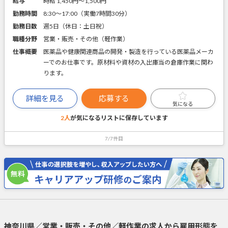
給与
時給 1,450円〜1,500円
勤務時間
8:30～17:00（実働7時間30分）
勤務日数
週5日（休日：土日祝）
職種分野
営業・販売・その他（軽作業）
仕事概要
医薬品や健康関連商品の開発・製造を行っている医薬品メーカ
ーでのお仕事です。原材料や資材の入出庫当の倉庫作業に関わ
ります。
詳細を見る
応募する
気になる
2人
が気になるリストに
保存しています
7/7件目
神奈川県／営業・販売・その他／軽作業の求人から雇用形態を