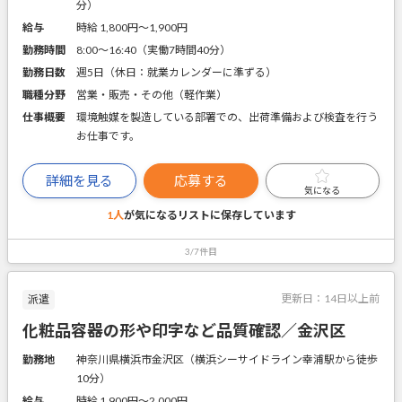
分）
給与
時給 1,800円〜1,900円
勤務時間
8:00～16:40（実働7時間40分）
勤務日数
週5日（休日：就業カレンダーに準ずる）
職種分野
営業・販売・その他（軽作業）
仕事概要
環境触媒を製造している部署での、出荷準備および検査を行う
お仕事です。
詳細を見る
応募する
気になる
1人
が気になるリストに
保存しています
3/7件目
更新日：
14日以上前
派遣
化粧品容器の形や印字など品質確認／金沢区
勤務地
神奈川県横浜市金沢区（横浜シーサイドライン幸浦駅から徒歩
10分）
給与
時給 1,900円〜2,000円