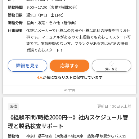
勤務時間
9:00～17:30（実働7時間30分）
勤務日数
週5日（休日：土日祝）
職種分野
営業・販売・その他（軽作業）
仕事概要
化粧品メーカーで化粧品の容器や化粧品原料の検査を行うお仕
事です。 マニュアルがあるので未経験でも安心してスタート可
能です。実験経験のない方、ブランクがある方はWDBの研修
受講で安心スタート！
詳細を見る
応募する
気になる
4人
が気になるリストに
保存しています
4/7件目
更新日：
30日以上前
派遣
《経験不問/時給2000円～》社内スケジュール管
理と製品検査サポート
勤務地
神奈川県平塚市（東海道本線(東京－熱海)平塚駅からバス15