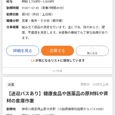
給与
時給 1,700円〜1,800円
勤務時間
9:00～17:45（実働7時間45分）
勤務日数
週5日（休日：土日祝）
職種分野
営業・販売・その他（軽作業）
仕事概要
組み立て部品の測定を行います。主に寸法、目のあらさ、硬
度、平面度を測定します。未経験の機械でも丁寧な指導があり
ます。
詳細を見る
応募する
気になる
1人
が気になるリストに
保存しています
6/7件目
更新日：
30日以上前
派遣
【送迎バスあり】健康食品や医薬品の原材料や資
材の倉庫作業
勤務地
神奈川県足柄上郡大井町（小田原線新松田駅からバス10分）