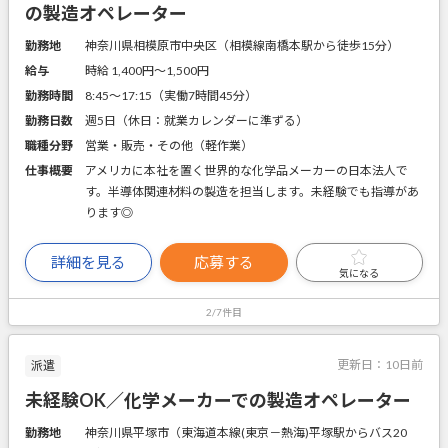
の製造オペレーター
勤務地
神奈川県相模原市中央区（相模線南橋本駅から徒歩15分）
給与
時給 1,400円〜1,500円
勤務時間
8:45～17:15（実働7時間45分）
勤務日数
週5日（休日：就業カレンダーに準ずる）
職種分野
営業・販売・その他（軽作業）
仕事概要
アメリカに本社を置く世界的な化学品メーカーの日本法人で
す。半導体関連材料の製造を担当します。未経験でも指導があ
ります◎
詳細を見る
応募する
気になる
2/7件目
更新日：
10日前
派遣
未経験OK／化学メーカーでの製造オペレーター
勤務地
神奈川県平塚市（東海道本線(東京－熱海)平塚駅からバス20