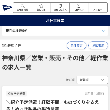
お仕事検索
気になる
初めての方へ
ログイン
メニュー
お仕事検索
現在の検索条件
7
該当件数
件
条件変更
地図表示
神奈川県／営業・販売・その他／軽作業
の求人一覧
並び順
更新日：
2日前
紹介予定派遣
＼紹介予定派遣！経験不問／ものづくりを支え
る！めっき製品の製造業務