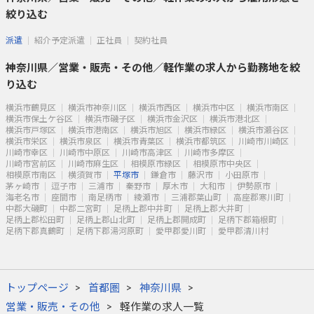
絞り込む
派遣
紹介予定派遣
正社員
契約社員
神奈川県／営業・販売・その他／軽作業の求人から勤務地を絞
り込む
横浜市鶴見区
横浜市神奈川区
横浜市西区
横浜市中区
横浜市南区
横浜市保土ケ谷区
横浜市磯子区
横浜市金沢区
横浜市港北区
横浜市戸塚区
横浜市港南区
横浜市旭区
横浜市緑区
横浜市瀬谷区
横浜市栄区
横浜市泉区
横浜市青葉区
横浜市都筑区
川崎市川崎区
川崎市幸区
川崎市中原区
川崎市高津区
川崎市多摩区
川崎市宮前区
川崎市麻生区
相模原市緑区
相模原市中央区
相模原市南区
横須賀市
平塚市
鎌倉市
藤沢市
小田原市
茅ヶ崎市
逗子市
三浦市
秦野市
厚木市
大和市
伊勢原市
海老名市
座間市
南足柄市
綾瀬市
三浦郡葉山町
高座郡寒川町
中郡大磯町
中郡二宮町
足柄上郡中井町
足柄上郡大井町
足柄上郡松田町
足柄上郡山北町
足柄上郡開成町
足柄下郡箱根町
足柄下郡真鶴町
足柄下郡湯河原町
愛甲郡愛川町
愛甲郡清川村
トップページ
首都圏
神奈川県
営業・販売・その他
軽作業の求人一覧