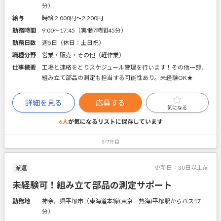
分）
給与
時給 2,000円〜2,200円
勤務時間
9:00～17:45（実働7時間45分）
勤務日数
週5日（休日：土日祝）
職種分野
営業・販売・その他（軽作業）
仕事概要
工場と連絡をとりスケジュール管理を行います！その他一部、
組み立て部品の測定も担当する可能性あり。未経験OK★
詳細を見る
応募する
気になる
6人
が気になるリストに
保存しています
5/7件目
更新日：
30日以上前
派遣
未経験可！組み立て部品の測定サポート
勤務地
神奈川県平塚市（東海道本線(東京－熱海)平塚駅からバス17
分）