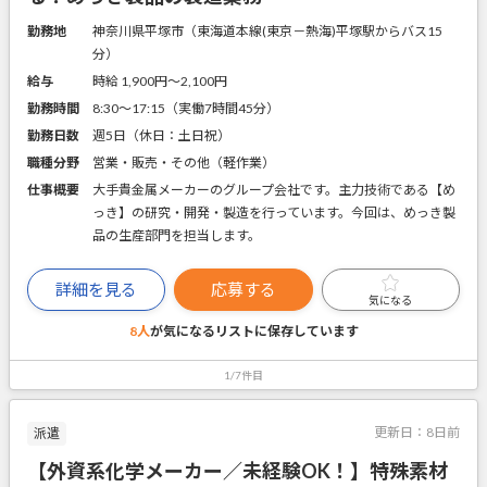
勤務地
神奈川県平塚市（東海道本線(東京－熱海)平塚駅からバス15
分）
給与
時給 1,900円〜2,100円
勤務時間
8:30～17:15（実働7時間45分）
勤務日数
週5日（休日：土日祝）
職種分野
営業・販売・その他（軽作業）
仕事概要
大手貴金属メーカーのグループ会社です。主力技術である【め
っき】の研究・開発・製造を行っています。今回は、めっき製
品の生産部門を担当します。
詳細を見る
応募する
気になる
8人
が気になるリストに
保存しています
1/7件目
更新日：
8日前
派遣
【外資系化学メーカー／未経験OK！】特殊素材