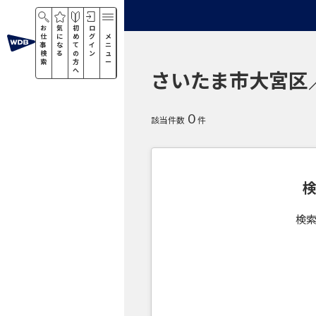
お
気
初
ロ
仕
に
め
グ
メ
事
な
て
イ
ニ
検
る
の
ン
ュ
索
方
ー
へ
さいたま市大宮区
0
該当件数
件
検