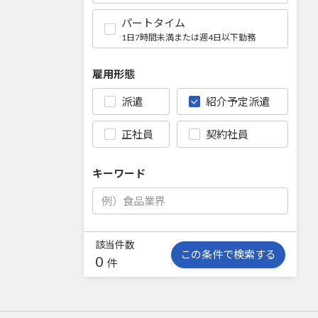
パートタイム
1日7時間未満または週4日以下勤務
雇用形態
派遣
紹介予定派遣
正社員
契約社員
キーワード
該当件数
この条件で検索する
0
件