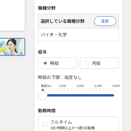
職種分野
選択している職種分野
変更
バイオ・化学
給与
時給
月給
時給の下限：
指定なし
指定なし
1,500
2,000
2,500
3,000
勤務時間
フルタイム
1日7時間以上かつ週5日勤務