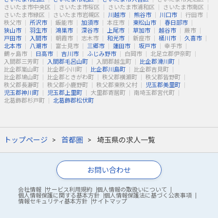
さいたま市中央区
さいたま市桜区
さいたま市浦和区
さいたま市南区
さいたま市緑区
さいたま市岩槻区
川越市
熊谷市
川口市
行田市
秩父市
所沢市
飯能市
加須市
本庄市
東松山市
春日部市
狭山市
羽生市
鴻巣市
深谷市
上尾市
草加市
越谷市
蕨市
戸田市
入間市
朝霞市
志木市
和光市
新座市
桶川市
久喜市
北本市
八潮市
富士見市
三郷市
蓮田市
坂戸市
幸手市
鶴ヶ島市
日高市
吉川市
ふじみ野市
白岡市
北足立郡伊奈町
入間郡三芳町
入間郡毛呂山町
入間郡越生町
比企郡滑川町
比企郡嵐山町
比企郡小川町
比企郡川島町
比企郡吉見町
比企郡鳩山町
比企郡ときがわ町
秩父郡横瀬町
秩父郡皆野町
秩父郡長瀞町
秩父郡小鹿野町
秩父郡東秩父村
児玉郡美里町
児玉郡神川町
児玉郡上里町
大里郡寄居町
南埼玉郡宮代町
北葛飾郡杉戸町
北葛飾郡松伏町
トップページ
首都圏
埼玉県の求人一覧
お問い合わせ
会社情報
サービス利用規約
個人情報の取扱いについて
個人情報保護に関する基本方針
個人情報保護法に基づく公表事項
情報セキュリティ基本方針
サイトマップ