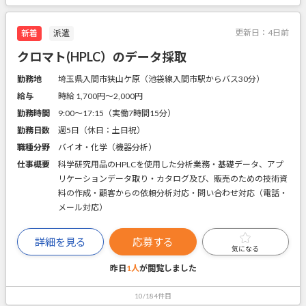
更新日：
4日前
新着
派遣
クロマト(HPLC）のデータ採取
勤務地
埼玉県入間市狭山ケ原（池袋線入間市駅からバス30分）
給与
時給 1,700円〜2,000円
勤務時間
9:00～17:15（実働7時間15分）
勤務日数
週5日（休日：土日祝）
職種分野
バイオ・化学（機器分析）
仕事概要
科学研究用品のHPLCを使用した分析業務・基礎データ、アプ
リケーションデータ取り・カタログ及び、販売のための技術資
料の作成・顧客からの依頼分析対応・問い合わせ対応（電話・
メール対応）
詳細を見る
応募する
気になる
昨日
1人
が閲覧しました
10/184件目