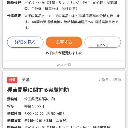
職種分野
バイオ・化学（秤量・サンプリング・分注、前処理・試薬調
製、手分析、機器分析、物性測定）
仕事概要
大手医薬品メーカーで医薬品および医薬品原料の分析を行いま
す。3年間の派遣就業後に時給制無期雇用への切替実績多数で
す。
詳細を見る
応募する
気になる
昨日
4人
が閲覧しました
2/184件目
更新日：
1日前
新着
派遣
種苗開発に関する実験補助
勤務地
埼玉県児玉郡神川町
給与
時給 1,500円
勤務時間
9:00～15:00（実働5時間）
勤務日数
週3日～5日（休日：土日祝）
職種分野
バイオ・化学（秤量・サンプリング・分注、遺伝子実験）