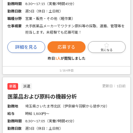
勤務時間
8:30～17:15（実働7時間45分）
勤務日数
週5日（休日：土日祝）
職種分野
営業・販売・その他（軽作業）
仕事概要
大手医薬品メーカーでワクチン原料等の採取、運搬、管理等を
担当します。未経験でも応募可能！
詳細を見る
応募する
気になる
昨日
1人
が閲覧しました
1/184件目
更新日：
1日前
新着
派遣
医薬品および原料の機器分析
勤務地
埼玉県さいたま市北区（伊奈線今羽駅から徒歩7分）
給与
時給 1,800円〜
勤務時間
8:30～17:05（実働7時間45分）
勤務日数
週5日（休日：土日祝）