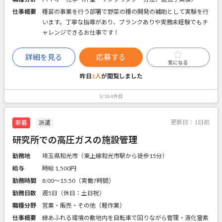
仕事概要
種苗の事業を行う部署で野菜の種の開発の補助として実験を行
います。丁寧な指導があり、ブランクありや実務未経験でもチ
ャレンジできるお仕事です！
詳細を見る
応募する
気になる
昨日
1人
が閲覧しました
3/184件目
更新日：
1日前
新着
派遣
研究所での高圧ガスの施設管理
勤務地
埼玉県和光市（東上線和光市駅から徒歩15分）
給与
時給 1,500円
勤務時間
8:00～15:50（実働7時間）
勤務日数
週5日（休日：土日祝）
職種分野
営業・販売・その他（軽作業）
仕事概要
緑あふれる環境の敷地内を自転車で回りながら管理・液化窒素