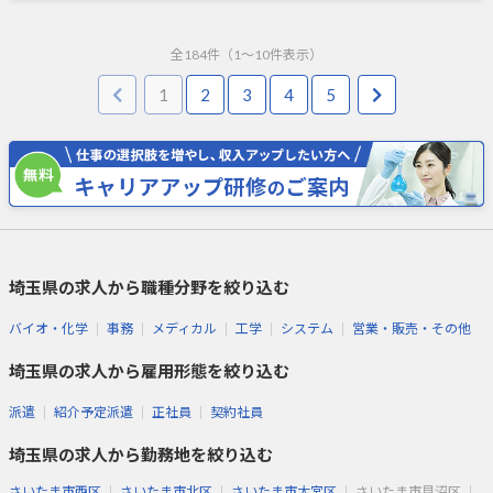
全
184
件（
1
～
10
件表示）
1
2
3
4
5
埼玉県の求人から職種分野を絞り込む
バイオ・化学
事務
メディカル
工学
システム
営業・販売・その他
埼玉県の求人から雇用形態を絞り込む
派遣
紹介予定派遣
正社員
契約社員
埼玉県の求人から勤務地を絞り込む
さいたま市西区
さいたま市北区
さいたま市大宮区
さいたま市見沼区