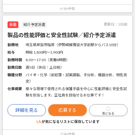
6/184件目
更新日：
3日前
新着
紹介予定派遣
製品の性能評価と安全性試験／紹介予定派遣
勤務地
埼玉県草加市稲荷（伊勢崎線獨協大学前駅からバス10分）
給与
時給 1,800円〜1,900円
勤務時間
8:30～17:30（実働8時間）
勤務日数
週5日（休日：土日祝）
職種分野
バイオ・化学（前処理・試薬調製、手分析、機器分析、物性測
定）
仕事概要
様々な現場で使用される保護手袋を中心に性能評価と安全性試
験を担当します。正社員を目指せるお仕事です！
詳細を見る
応募する
気になる
1人
が気になるリストに
保存しています
7/184件目