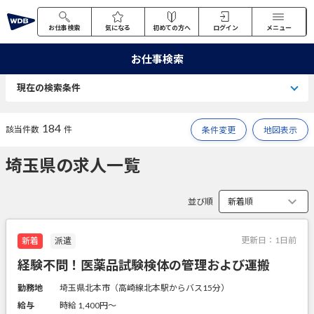
お仕事検索
気になる
初めての方へ
ログイン
メニュー
お仕事検索
現在の検索条件
184
該当件数
件
条件変更
地図表示
埼玉県の求人一覧
並び順
更新日：
1日前
新着
派遣
経験不問！医薬品試験検体の管理および運搬
勤務地
埼玉県北本市（高崎線北本駅からバス15分）
給与
時給 1,400円〜