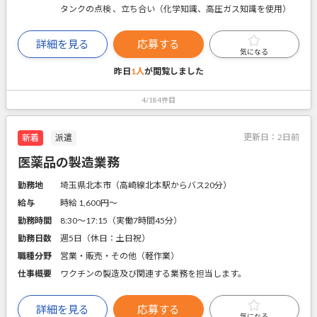
タンクの点検 、立ち合い（化学知識、高圧ガス知識を使用）
詳細を見る
応募する
気になる
昨日
1人
が閲覧しました
4/184件目
更新日：
2日前
新着
派遣
医薬品の製造業務
勤務地
埼玉県北本市（高崎線北本駅からバス20分）
給与
時給 1,600円〜
勤務時間
8:30～17:15（実働7時間45分）
勤務日数
週5日（休日：土日祝）
職種分野
営業・販売・その他（軽作業）
仕事概要
ワクチンの製造及び関連する業務を担当します。
詳細を見る
応募する
気になる