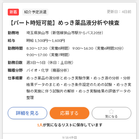
更新日：
4日前
新着
紹介予定派遣
【パート時短可能】めっき薬品液分析や検査
勤務地
埼玉県狭山市（新宿線狭山市駅からバス20分）
給与
時給 1,500円〜1,600円
勤務時間
8:30～17:30（実働8時間） 9:00～16:30（実働6時間30分）
9:00～17:00（実働7時間）
勤務日数
週3日～5日（休日：土日祝）
職種分野
バイオ・化学（機器分析）
仕事概要
めっき薬品の液分析とめっき実験作業・めっき液の分析・分析
結果データのまとめ・めっき条件設定のための試験 ・めっき実
験の実施に伴う試験片の解析・めっき実験結果の評価データの
整理
詳細を見る
応募する
気になる
1人
が気になるリストに
保存しています
9/184件目