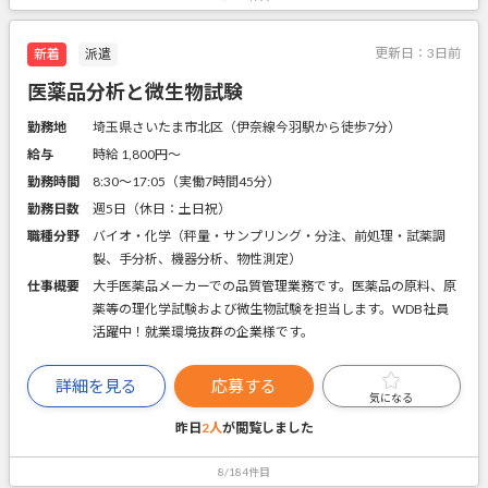
更新日：
3日前
新着
派遣
医薬品分析と微生物試験
勤務地
埼玉県さいたま市北区（伊奈線今羽駅から徒歩7分）
給与
時給 1,800円〜
勤務時間
8:30～17:05（実働7時間45分）
勤務日数
週5日（休日：土日祝）
職種分野
バイオ・化学（秤量・サンプリング・分注、前処理・試薬調
製、手分析、機器分析、物性測定）
仕事概要
大手医薬品メーカーでの品質管理業務です。医薬品の原料、原
薬等の理化学試験および微生物試験を担当します。WDB社員
活躍中！就業環境抜群の企業様です。
詳細を見る
応募する
気になる
昨日
2人
が閲覧しました
8/184件目