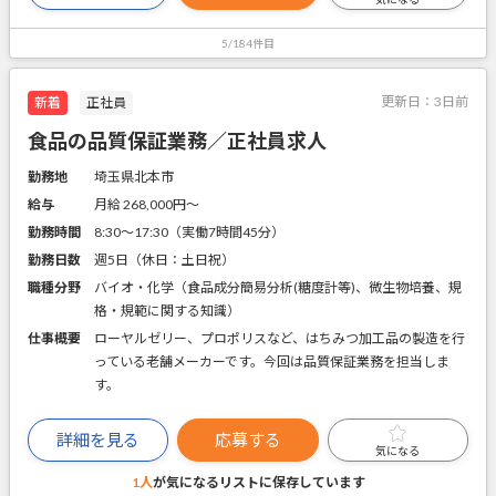
5/184件目
更新日：
3日前
新着
正社員
食品の品質保証業務／正社員求人
勤務地
埼玉県北本市
給与
月給 268,000円〜
勤務時間
8:30～17:30（実働7時間45分）
勤務日数
週5日（休日：土日祝）
職種分野
バイオ・化学（食品成分簡易分析(糖度計等)、微生物培養、規
格・規範に関する知識）
仕事概要
ローヤルゼリー、プロポリスなど、はちみつ加工品の製造を行
っている老舗メーカーです。今回は品質保証業務を担当しま
す。
詳細を見る
応募する
気になる
1人
が気になるリストに
保存しています