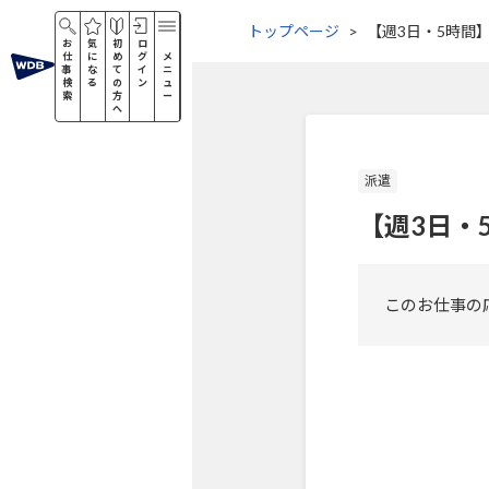
トップページ
【週3日・5時間
お
気
初
ロ
仕
に
め
グ
メ
事
な
て
イ
ニ
検
る
の
ン
ュ
索
方
ー
へ
派遣
【週3日・
このお仕事の