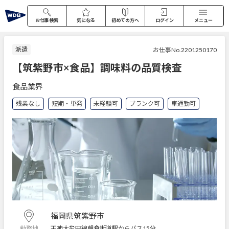
お仕事検索
気になる
初めての方へ
ログイン
メニュー
派遣
お仕事No.2201250170
【筑紫野市×食品】調味料の品質検査
食品業界
残業なし
短期・単発
未経験可
ブランク可
車通勤可
福岡県筑紫野市
天神大牟田線朝倉街道駅からバス15分
勤務地