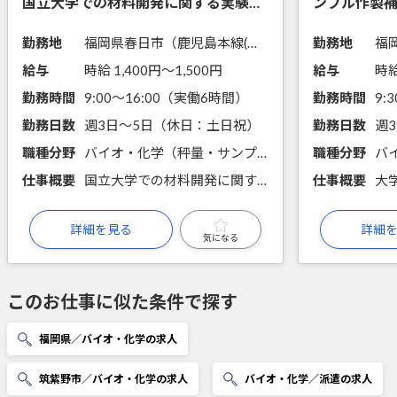
国立大学での材料開発に関する実験補
ンプル作製
助
勤務地
福岡県春日市（鹿児島本線(門司港－八代)大野城駅から徒歩5分）
勤務地
給与
時給 1,400円〜1,500円
給与
時給
勤務時間
9:00～16:00（実働6時間）
勤務時間
9:
勤務日数
週3日～5日（休日：土日祝）
勤務日数
週
職種分野
バイオ・化学（秤量・サンプリング・分注、前処理・試薬調製、顕微鏡観察、物性測定）
職種分野
仕事概要
国立大学での材料開発に関する実験補助業務です。＜週3，4日／家庭やプライベートと両立しやすい＞
仕事概要
詳細を見る
詳細
気になる
このお仕事に似た条件で探す
福岡県／バイオ・化学の求人
筑紫野市／バイオ・化学の求人
バイオ・化学／派遣の求人