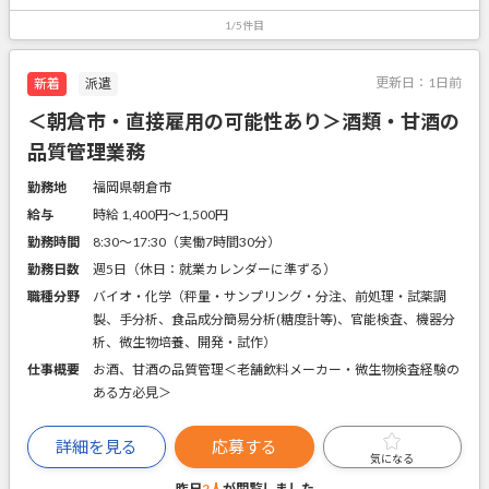
1/5件目
更新日：
1日前
新着
派遣
＜朝倉市・直接雇用の可能性あり＞酒類・甘酒の
品質管理業務
勤務地
福岡県朝倉市
給与
時給 1,400円〜1,500円
勤務時間
8:30～17:30（実働7時間30分）
勤務日数
週5日（休日：就業カレンダーに準ずる）
職種分野
バイオ・化学（秤量・サンプリング・分注、前処理・試薬調
製、手分析、食品成分簡易分析(糖度計等)、官能検査、機器分
析、微生物培養、開発・試作）
仕事概要
お酒、甘酒の品質管理＜老舗飲料メーカー・微生物検査経験の
ある方必見＞
詳細を見る
応募する
気になる
昨日
2人
が閲覧しました