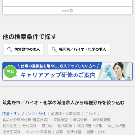
5/5件目
他の検索条件で探す
筑紫野市の求人
福岡県／バイオ・化学の求人
筑紫野市／バイオ・化学の派遣求人から職種分野を絞り込む
秤量・サンプリング・分注
前処理・試薬調製
手分析
食品成分簡易分析(糖度計等)
官能検査
機器分析
顕微鏡観察
物性測定
合成実験
膜形成
動物実験
細胞培養・分取
微生物培養
遺伝子実験
タンパク質実験
病理・臨床検査
開発・試作