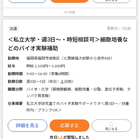
4/5件目
更新日：
3日前
派遣
＜私立大学・週3日～・時短相談可＞細胞培養な
どのバイオ実験補助
勤務地
福岡県福岡市城南区（七隈線福大前駅から徒歩8分）
給与
時給 1,500円〜1,600円
勤務時間
9:00～16:00（実働6時間）
勤務日数
週3日～5日（休日：土日祝）
職種分野
バイオ・化学（顕微鏡観察、細胞培養・分取、遺伝子実験、タ
ンパク質実験）
仕事概要
私立大学研究室でのバイオ実験サポートです＜週3日～／扶養
枠内／ブランクOK＞
詳細を見る
応募する
気になる
昨日
1人
が閲覧しました