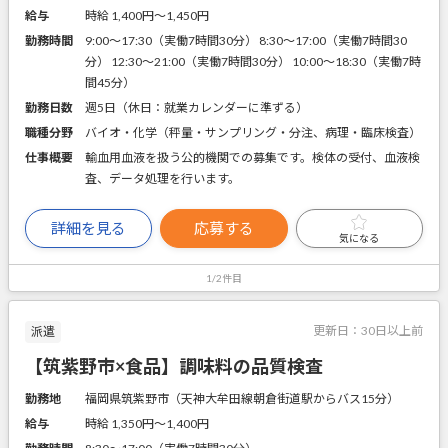
給与
時給 1,400円〜1,450円
勤務時間
9:00～17:30（実働7時間30分） 8:30～17:00（実働7時間30
分） 12:30～21:00（実働7時間30分） 10:00～18:30（実働7時
間45分）
勤務日数
週5日（休日：就業カレンダーに準ずる）
職種分野
バイオ・化学（秤量・サンプリング・分注、病理・臨床検査）
仕事概要
輸血用血液を扱う公的機関での募集です。検体の受付、血液検
査、データ処理を行います。
詳細を見る
応募する
気になる
1/2件目
更新日：
30日以上前
派遣
【筑紫野市×食品】調味料の品質検査
勤務地
福岡県筑紫野市（天神大牟田線朝倉街道駅からバス15分）
給与
時給 1,350円〜1,400円