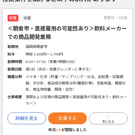
更新日：
1日前
新着
派遣
＜朝倉市・直接雇用の可能性あり＞飲料メーカー
での商品開発業務
勤務地
福岡県朝倉市
給与
時給 1,600円〜1,700円
勤務時間
8:30～17:30（実働7時間30分）
勤務日数
週5日（休日：就業カレンダーに準ずる）
職種分野
バイオ・化学（秤量・サンプリング・分注、前処理・試薬調
製、手分析、食品成分簡易分析(糖度計等)、官能検査、機器分
析、微生物培養、開発・試作）
仕事概要
酒類および甘酒の商品開発＜直接雇用の可能性あり・飲料メー
カー＞
詳細を見る
応募する
気になる
昨日
1人
が閲覧しました