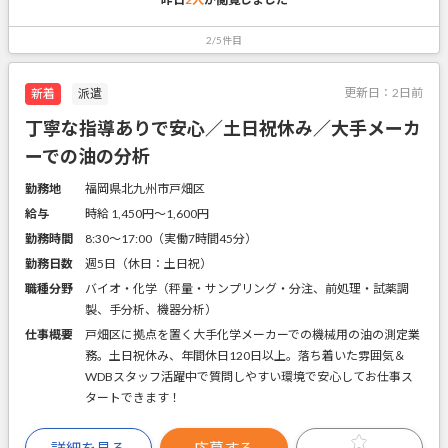
2/5件目
更新日：
2日前
新着
派遣
丁寧な指導ありで安心／土日祝休み／大手メーカ
ーでの油の分析
勤務地
福岡県北九州市戸畑区
給与
時給 1,450円〜1,600円
勤務時間
8:30～17:00（実働7時間45分）
勤務日数
週5日（休日：土日祝）
職種分野
バイオ・化学（秤量・サンプリング・分注、前処理・試薬調
製、手分析、機器分析）
仕事概要
戸畑区に拠点を置く大手化学メーカーでの機械用の油の測定業
務。土日祝休み、年間休日120日以上。落ち着いた雰囲気＆
WDBスタッフ活躍中で質問しやすい環境で安心してお仕事ス
タートできます！
詳細を見る
応募する