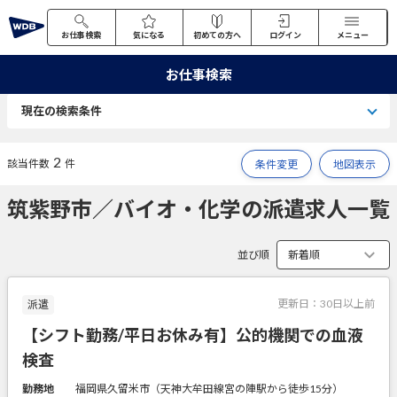
お仕事検索
気になる
初めての方へ
ログイン
メニュー
お仕事検索
現在の検索条件
2
該当件数
件
条件変更
地図表示
筑紫野市／バイオ・化学の派遣求人一覧
並び順
更新日：
30日以上前
派遣
【シフト勤務/平日お休み有】公的機関での血液
検査
勤務地
福岡県久留米市（天神大牟田線宮の陣駅から徒歩15分）