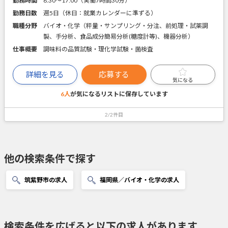
勤務時間
8:30～17:00（実働7時間30分）
勤務日数
週5日（休日：就業カレンダーに準ずる）
職種分野
バイオ・化学（秤量・サンプリング・分注、前処理・試薬調
製、手分析、食品成分簡易分析(糖度計等)、機器分析）
仕事概要
調味料の品質試験・理化学試験・菌検査
詳細を見る
応募する
気になる
6人
が気になるリストに
保存しています
2/2件目
他の検索条件で探す
筑紫野市の求人
福岡県／バイオ・化学の求人
検索条件を広げると以下の求人があります