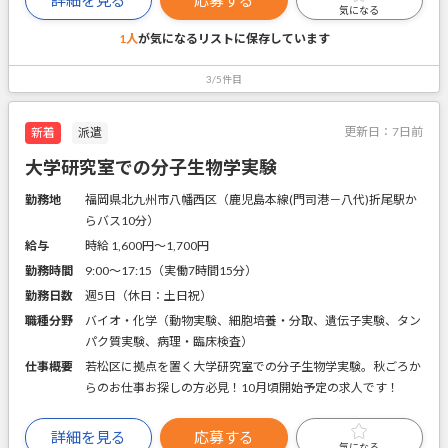
気になる
1人
が気になるリストに
保存しています
3/5件目
更新日：
7日前
新着
派遣
大学研究室での分子生物学実験
勤務地
福岡県北九州市八幡西区（鹿児島本線(門司港－八代)折尾駅か
らバス10分）
給与
時給 1,600円〜1,700円
勤務時間
9:00～17:15（実働7時間15分）
勤務日数
週5日（休日：土日祝）
職種分野
バイオ・化学（動物実験、細胞培養・分取、遺伝子実験、タン
パク質実験、病理・臨床検査）
仕事概要
若松区に拠点を置く大学研究室での分子生物学実験。秋ごろか
らのお仕事お探しの方必見！10月頃開始予定の求人です！
詳細を見る
応募する
気になる