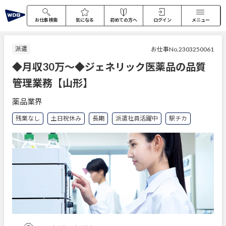
お仕事検索
気になる
初めての方へ
ログイン
メニュー
派遣
お仕事No.2303250061
◆月収30万～◆ジェネリック医薬品の品質
管理業務【山形】
薬品業界
残業なし
土日祝休み
長期
派遣社員活躍中
駅チカ