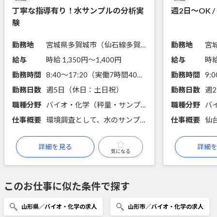
丁寧な指導有り！水サンプルの分析実
週2日～OK 
験
勤務地
宮城県多賀城市（仙石線多賀城駅から徒歩20分）
勤務地
給与
時給 1,350円〜1,400円
給与
時給
勤務時間
8:40～17:20（実働7時間40分）
勤務時間
9:
勤務日数
週5日（休日：土日祝）
勤務日数
週
職種分野
バイオ・化学（秤量・サンプリング・分注、前処理・試薬調製、手分析、機器分析）
職種分野
仕事概要
環境調査として、水のサンプル分析を行っている部署でのお仕事です。 装置を使用した分析やデータ解析を行います。
仕事概要
詳細を見る
詳細
気になる
このお仕事に似た条件で探す
山形県／バイオ・化学の求人
山形市／バイオ・化学の求人