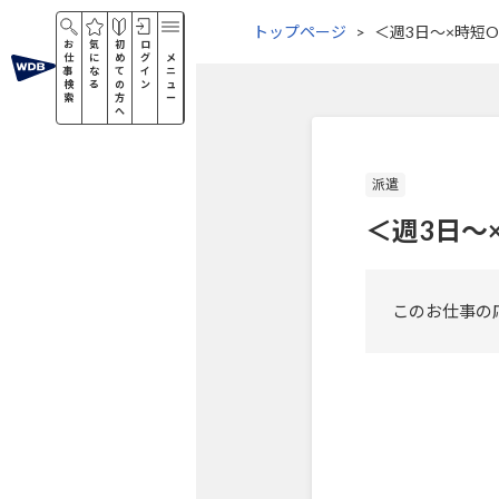
トップページ
＜週3日～×時短
お
気
初
ロ
仕
に
め
グ
メ
事
な
て
イ
ニ
検
る
の
ン
ュ
索
方
ー
へ
派遣
＜週3日～
このお仕事の