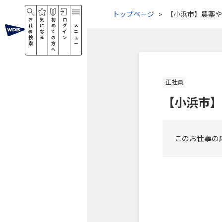
トップページ
【小浜市】農薬や
お
気
初
ロ
仕
に
め
グ
メ
事
な
て
イ
ニ
検
る
の
ン
ュ
索
方
ー
へ
正社員
【小浜市】
このお仕事の