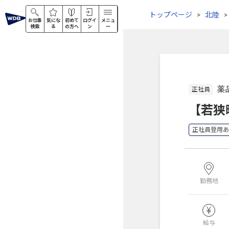
トップページ
北陸
お仕事
気にな
初めて
ログイ
メニュ
検索
る
の方へ
ン
ー
薬
正社員
【若狭
正社員登用あ
勤務地
給与