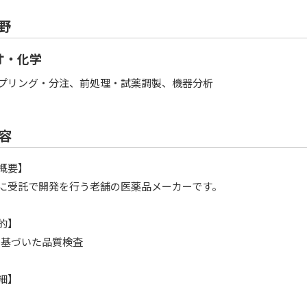
野
オ・化学
プリング・分注、前処理・試薬調製、機器分析
容
概要】
に受託で開発を行う老舗の医薬品メーカーです。
的】
に基づいた品質検査
細】