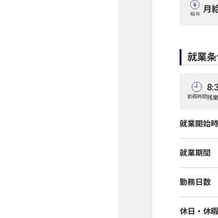
月給
給与
就業条
8:
勤務時間
残業
就業開始
就業期間
勤務日数
休日・休