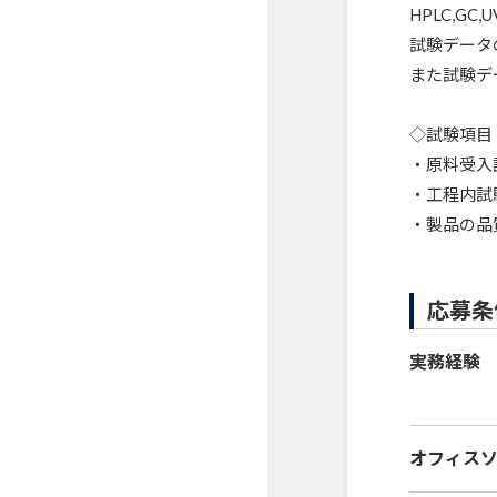
HPLC,G
試験データ
また試験デ
◇試験項目
・原料受入
・工程内試
・製品の品
応募条
実務経験
オフィス