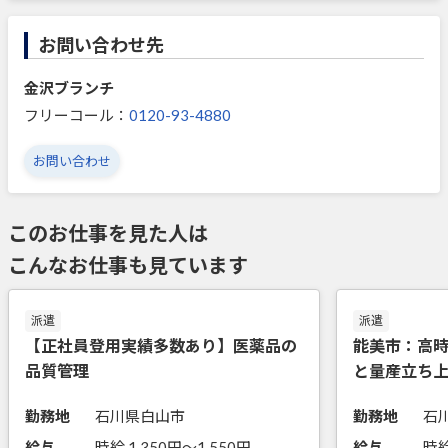
お問い合わせ先
金沢ブランチ
フリーコール：
0120-93-4880
お問い合わせ
このお仕事を見た人は
こんなお仕事も見ています
派遣
派遣
【正社員登用実績多数あり】医薬品の
能美市：高
品質管理
と量産立ち
勤務地
石川県白山市
勤務地
石
給与
時給 1,350円〜1,550円
給与
時給