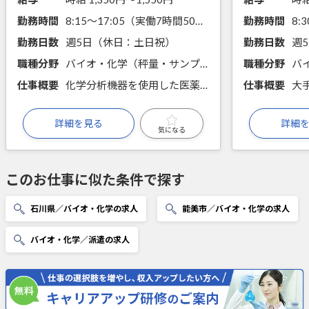
勤務時間
8:15～17:05（実働7時間50分）
勤務時間
勤務日数
週5日（休日：土日祝）
勤務日数
週
職種分野
バイオ・化学（秤量・サンプリング・分注、前処理・試薬調製、手分析、機器分析）
職種分野
バ
仕事概要
化学分析機器を使用した医薬品の品質管理業務
仕事概要
詳細を見る
詳細
気になる
このお仕事に似た条件で探す
石川県／バイオ・化学の求人
能美市／バイオ・化学の求人
バイオ・化学／派遣の求人