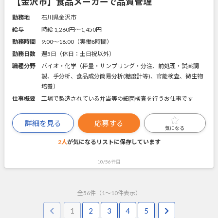
【金沢市】食品メーカーで品質管理
勤務地
石川県金沢市
給与
時給 1,260円〜1,450円
勤務時間
9:00～18:00（実働8時間）
勤務日数
週5日（休日：土日祝以外）
職種分野
バイオ・化学（秤量・サンプリング・分注、前処理・試薬調
製、手分析、食品成分簡易分析(糖度計等)、官能検査、微生物
培養）
仕事概要
工場で製造されている弁当等の細菌検査を行うお仕事です
詳細を見る
応募する
気になる
2人
が気になるリストに
保存しています
10/56件目
全
56
件（
1
～
10
件表示）
1
2
3
4
5