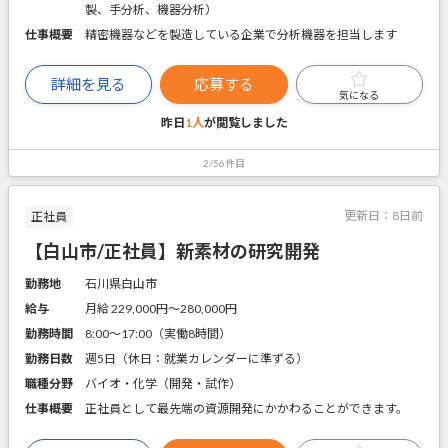
製、手分析、機器分析）
仕事概要
精密機器などを製造している企業で分析機器を担当します
詳細を見る
応募する
気になる
昨日
1人
が閲覧しました
2/56件目
更新日：
8日前
正社員
【白山市/正社員】新素材の研究開発
勤務地
石川県白山市
給与
月給 229,000円〜280,000円
勤務時間
8:00～17:00（実働8時間）
勤務日数
週5日（休日：就業カレンダーに準ずる）
職種分野
バイオ・化学（開発・試作）
仕事概要
正社員として最先端の資源開発にかかわることができます。