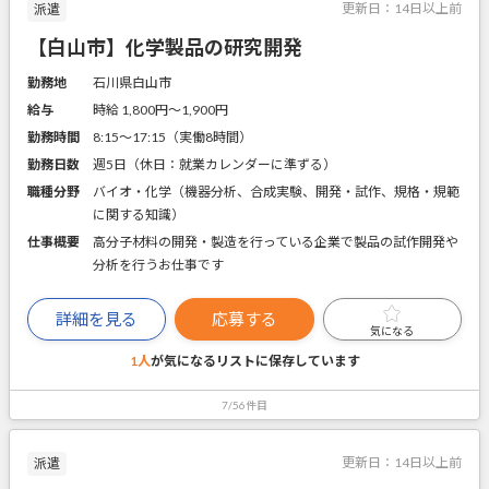
更新日：
14日以上前
派遣
【白山市】化学製品の研究開発
勤務地
石川県白山市
給与
時給 1,800円〜1,900円
勤務時間
8:15～17:15（実働8時間）
勤務日数
週5日（休日：就業カレンダーに準ずる）
職種分野
バイオ・化学（機器分析、合成実験、開発・試作、規格・規範
に関する知識）
仕事概要
高分子材料の開発・製造を行っている企業で製品の試作開発や
分析を行うお仕事です
詳細を見る
応募する
気になる
1人
が気になるリストに
保存しています
7/56件目
更新日：
14日以上前
派遣