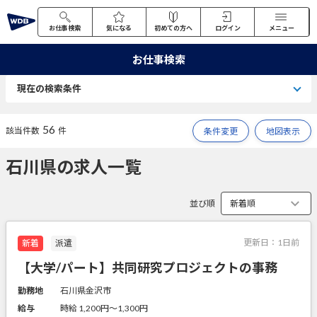
お仕事検索
気になる
初めての方へ
ログイン
メニュー
お仕事検索
現在の検索条件
56
該当件数
件
条件変更
地図表示
石川県の求人一覧
並び順
更新日：
1日前
新着
派遣
【大学/パート】共同研究プロジェクトの事務
勤務地
石川県金沢市
給与
時給 1,200円〜1,300円