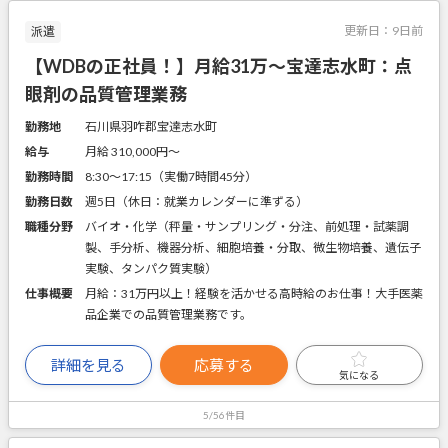
更新日：
9日前
派遣
【WDBの正社員！】月給31万～宝達志水町：点
眼剤の品質管理業務
勤務地
石川県羽咋郡宝達志水町
給与
月給 310,000円〜
勤務時間
8:30～17:15（実働7時間45分）
勤務日数
週5日（休日：就業カレンダーに準ずる）
職種分野
バイオ・化学（秤量・サンプリング・分注、前処理・試薬調
製、手分析、機器分析、細胞培養・分取、微生物培養、遺伝子
実験、タンパク質実験）
仕事概要
月給：31万円以上！経験を活かせる高時給のお仕事！大手医薬
品企業での品質管理業務です。
詳細を見る
応募する
気になる
5/56件目