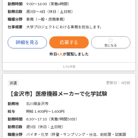
勤務時間
9:00～16:00（実働6時間）
勤務日数
週3日～4日（休日：土日祝）
職種分野
事務（一般・庶務事務）
仕事概要
大学プロジェクトにおける事務を担当します。
詳細を見る
応募する
気になる
昨日
4人
が閲覧しました
1/56件目
更新日：
4日前
派遣
【金沢市】医療機器メーカーで化学試験
勤務地
石川県金沢市
給与
時給 1,400円〜1,600円
勤務時間
8:30～17:10（実働7時間50分）
勤務日数
週5日（休日：土日祝）
職種分野
バイオ・化学（秤量・サンプリング・分注、前処理・試薬調