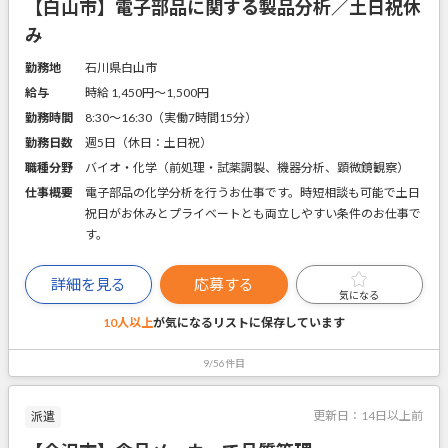
【白山市】電子部品に関する製品分析／土日祝休
み
勤務地
石川県白山市
給与
時給 1,450円〜1,500円
勤務時間
8:30～16:30（実働7時間15分）
勤務日数
週5日（休日：土日祝）
職種分野
バイオ・化学（前処理・試薬調製、機器分析、顕微鏡観察）
仕事概要
電子部品の化学分析を行うお仕事です。時短相談も可能で土日
祝日がお休みとプライベートとも両立しやすい条件のお仕事で
す。
詳細を見る
応募する
気になる
10人以上
が気になるリストに
保存しています
9/56件目
更新日：
14日以上前
派遣