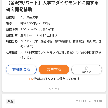
【金沢市/パート】大学でダイヤモンドに関する
研究開発補助
勤務地
石川県金沢市
給与
時給 1,300円〜1,350円
勤務時間
9:00～16:00（実働6時間）
勤務日数
週3日～4日（休日：土日祝）
職種分野
バイオ・化学（機器分析、顕微鏡観察、物性測定、膜形成、開
発・試作）
仕事概要
大学の研究室でダイヤモンドに関する試料の作成や開発補助を
行います。
詳細を見る
応募する
気になる
1人
が気になるリストに
保存しています
8/56件目
更新日：
14日以上前
派遣