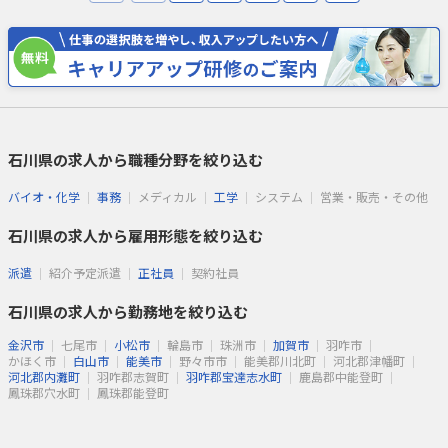
石川県の求人から職種分野を絞り込む
バイオ・化学
事務
メディカル
工学
システム
営業・販売・その他
石川県の求人から雇用形態を絞り込む
派遣
紹介予定派遣
正社員
契約社員
石川県の求人から勤務地を絞り込む
金沢市
七尾市
小松市
輪島市
珠洲市
加賀市
羽咋市
かほく市
白山市
能美市
野々市市
能美郡川北町
河北郡津幡町
河北郡内灘町
羽咋郡志賀町
羽咋郡宝達志水町
鹿島郡中能登町
鳳珠郡穴水町
鳳珠郡能登町