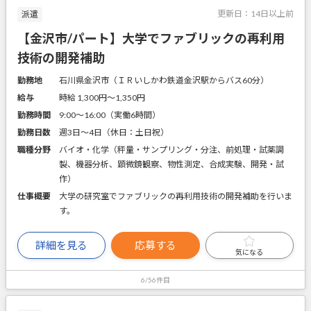
更新日：
14日以上前
派遣
【金沢市/パート】大学でファブリックの再利用
技術の開発補助
勤務地
石川県金沢市（ＩＲいしかわ鉄道金沢駅からバス60分）
給与
時給 1,300円〜1,350円
勤務時間
9:00～16:00（実働6時間）
勤務日数
週3日～4日（休日：土日祝）
職種分野
バイオ・化学（秤量・サンプリング・分注、前処理・試薬調
製、機器分析、顕微鏡観察、物性測定、合成実験、開発・試
作）
仕事概要
大学の研究室でファブリックの再利用技術の開発補助を行いま
す。
詳細を見る
応募する
気になる
6/56件目