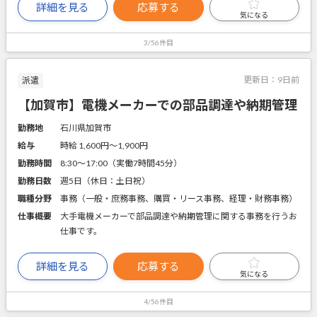
詳細を見る
応募する
気になる
3/56件目
更新日：
9日前
派遣
【加賀市】電機メーカーでの部品調達や納期管理
勤務地
石川県加賀市
給与
時給 1,600円〜1,900円
勤務時間
8:30～17:00（実働7時間45分）
勤務日数
週5日（休日：土日祝）
職種分野
事務（一般・庶務事務、購買・リース事務、経理・財務事務）
仕事概要
大手電機メーカーで部品調達や納期管理に関する事務を行うお
仕事です。
詳細を見る
応募する
気になる
4/56件目