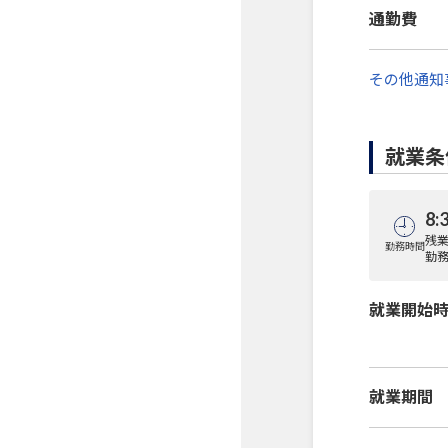
通勤費
その他通知
就業条
8:
残
勤務時間
勤務
就業開始
就業期間