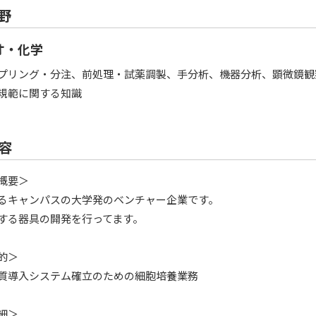
野
オ・化学
プリング・分注、前処理・試薬調製、手分析、機器分析、顕微鏡観
規範に関する知識
容
概要＞
るキャンパスの大学発のベンチャー企業です。
する器具の開発を行ってます。
的＞
質導入システム確立のための細胞培養業務
細＞