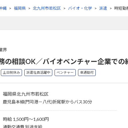
沖縄
福岡県
北九州市若松区
バイオ・化学
派遣
時短勤
業界
務の相談OK／バイオベンチャー企業での
土日祝休み
派遣社員活躍中
ベンチャー
車通勤可
福岡県北九州市若松区
鹿児島本線(門司港－八代)折尾駅からバス30分
時給 1,500円〜1,600円
通勤交通費 別途支給