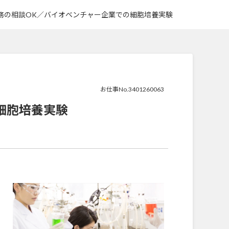
務の相談OK／バイオベンチャー企業での細胞培養実験
お仕事No.3401260063
細胞培養実験