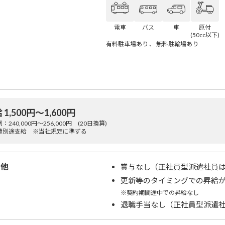
電車
バス
車
原付
(50cc以下)
有料駐車場あり 、 無料駐輪場あり
 1,500円〜1,600円
：240,000円～256,000円 (20日換算)
費別途支給 ※当社規定に準ずる
の他
賞与なし（正社員型派遣社員
更新等のタイミングでの昇給
※契約期間途中での昇給なし
退職手当なし（正社員型派遣