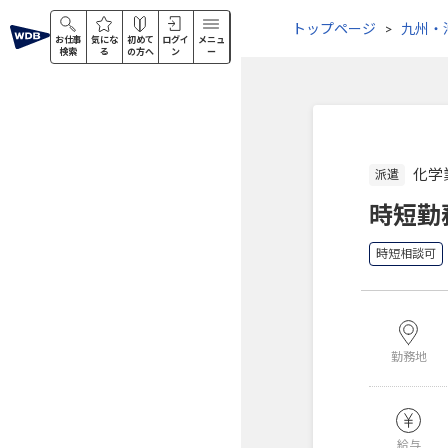
トップページ
九州・
お仕事
気にな
初めて
ログイ
メニュ
検索
る
の方へ
ン
ー
化学
派遣
時短勤
時短相談可
勤務地
給与