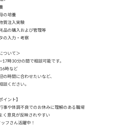
養
母の培養
物質注入実験
耗品の購入および管理等
タの入力・考察
について＞
～17時30分の間で相談可能です。
16時など
迎の時間に合わせたいなど、
相談ください。
ポイント】
行事や体調不良でのお休みに理解のある職場
よく意見が反映されやすい
タッフさん活躍中！