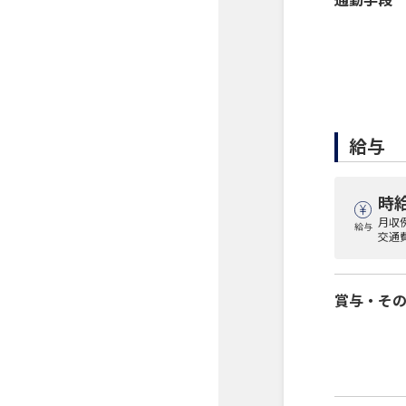
給与
時給
月収例
給与
交通
賞与・そ