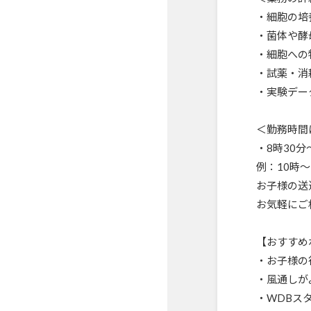
・細胞の培
・菌体や酵
・細胞への
・試薬・消
・実験デー
＜勤務時間
・8時30分
例：10時～
お子様の送
お気軽にご
【おすすめ
・お子様の
・風通しが
・WDBス