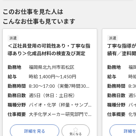
このお仕事を見た人は
こんなお仕事も見ています
派遣
派遣
＜正社員登用の可能性あり・丁寧な指
丁寧な指導
導あり＞化成品材料の検査及び測定
績有／塗料
勤務地
福岡県北九州市若松区
勤務地
福
給与
時給 1,400円〜1,450円
給与
時給
勤務時間
8:30～17:00（実働7時間30分）
勤務時間
勤務日数
週5日（休日：土日祝）
勤務日数
週
職種分野
バイオ・化学（秤量・サンプリング・分注、物性測定）
職種分野
仕事概要
大手化学メーカー研究部門でのお仕事です。ガラス機器などを使って、性能の評価や測定を行います。実験業務にチャレンジしたい方にもおすすめです！
仕事概要
詳細を見る
詳細
気になる