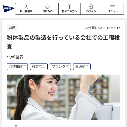
お仕事検索
気になる
初めての方へ
ログイン
メニュー
派遣
お仕事No.3401260017
粉体製品の製造を行っている会社での工程検
査
化学業界
時短相談可
残業なし
ブランク可
車通勤可