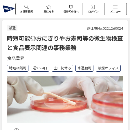
お仕事検索
気になる
初めての方へ
ログイン
メニュー
派遣
お仕事No.0221260024
時短可能◎おにぎりやお寿司等の微生物検査
と食品表示関連の事務業務
食品業界
時短相談可
週2～4日
土日祝休み
車通勤可
禁煙オフィス