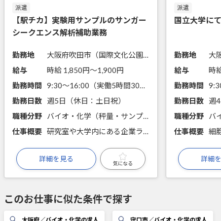
派遣
派遣
【駅チカ】実験用サンプルのサンガー
国立大学に
シークエンス解析補助業務
勤務地
大阪府吹田市（国際文化公園都市モノレール阪大病院前駅から徒歩9分）
勤務地
給与
時給 1,850円〜1,900円
給与
時給
勤務時間
9:30～16:00（実働5時間30分）
勤務時間
勤務日数
週5日（休日：土日祝）
勤務日数
週
職種分野
バイオ・化学（秤量・サンプリング・分注、前処理・試薬調製、手分析、遺伝子実験、タンパク質実験）
職種分野
仕事概要
研究室や大学内にある企業ラボから依頼があった実験用サンプルのサンプル調整やPCR実験など、サンガーシークエンス解析補助業務を担当します。
仕事概要
詳細を見る
詳細
気になる
このお仕事に似た条件で探す
大阪府／バイオ・化学の求人
守口市／バイオ・化学の求人