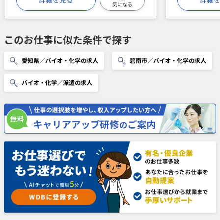
詳細を見る
詳細
気になる
このお仕事に似た条件で探す
愛知県／バイオ・化学の求人
碧南市／バイオ・化学の求人
バイオ・化学／派遣の求人