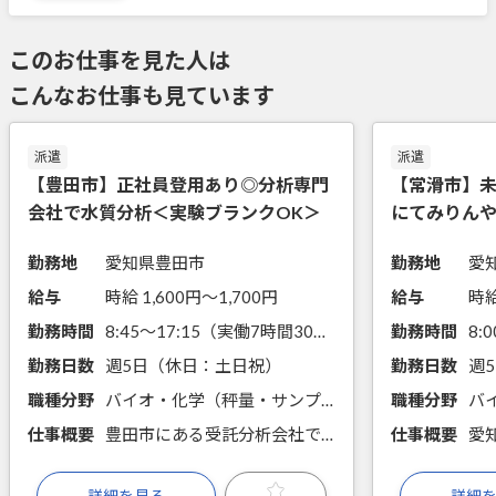
このお仕事を見た人は
こんなお仕事も見ています
派遣
派遣
【豊田市】正社員登用あり◎分析専門
【常滑市】
会社で水質分析＜実験ブランクOK＞
にてみりん
質管理
勤務地
愛知県豊田市
勤務地
愛
給与
時給 1,600円〜1,700円
給与
時給
勤務時間
8:45～17:15（実働7時間30分）
勤務時間
勤務日数
週5日（休日：土日祝）
勤務日数
職種分野
バイオ・化学（秤量・サンプリング・分注、前処理・試薬調製、手分析、機器分析）
職種分野
仕事概要
豊田市にある受託分析会社での求人です。排水分析を主に担当します。分析経験が無くても応募OK！実験ブランクがある方もお気軽にお問い合わせください。
仕事概要