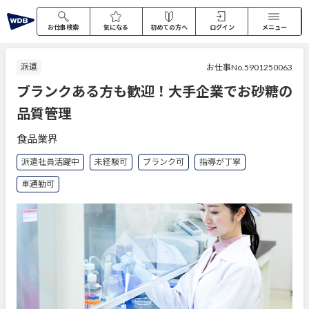
お仕事検索
気になる
初めての方へ
ログイン
メニュー
派遣
お仕事No.5901250063
ブランクある方も歓迎！大手企業でお砂糖の
品質管理
食品業界
派遣社員活躍中
未経験可
ブランク可
指導が丁寧
車通勤可