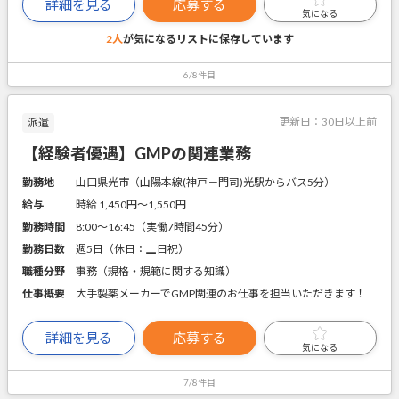
詳細を見る
応募する
気になる
2人
が気になるリストに
保存しています
6/8件目
更新日：
30日以上前
派遣
【経験者優遇】GMPの関連業務
勤務地
山口県光市（山陽本線(神戸－門司)光駅からバス5分）
給与
時給 1,450円〜1,550円
勤務時間
8:00～16:45（実働7時間45分）
勤務日数
週5日（休日：土日祝）
職種分野
事務（規格・規範に関する知識）
仕事概要
大手製薬メーカーでGMP関連のお仕事を担当いただきます！
詳細を見る
応募する
気になる
7/8件目