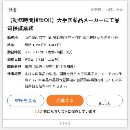
更新日：
30日以上前
派遣
【勤務時間相談OK】大手医薬品メーカーにて品
質保証業務
勤務地
山口県山口市（山陽本線(神戸－門司)本由良駅から徒歩45分）
給与
時給 1,350円〜1,400円
勤務時間
8:45～17:20（実働7時間50分）
勤務日数
週5日（休日：土日祝）
職種分野
事務（規格・規範に関する知識）
仕事概要
多様な医薬品の製造、開発を行う大手医薬品メーカーでのお仕
事です。医薬品の品質保証関連の書類作成業務を中心とした事
務業務を担当いただきます。
詳細を見る
応募する
気になる
5人
が気になるリストに
保存しています
8/8件目