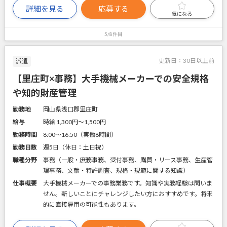
詳細を見る
応募する
気になる
5/8件目
更新日：
30日以上前
派遣
【里庄町×事務】大手機械メーカーでの安全規格
や知的財産管理
勤務地
岡山県浅口郡里庄町
給与
時給 1,300円〜1,500円
勤務時間
8:00～16:50（実働8時間）
勤務日数
週5日（休日：土日祝）
職種分野
事務（一般・庶務事務、受付事務、購買・リース事務、生産管
理事務、文献・特許調査、規格・規範に関する知識）
仕事概要
大手機械メーカーでの事務業務です。知識や実務経験は問いま
せん。新しいことにチャレンジしたい方におすすめです。将来
的に直接雇用の可能性もあります。