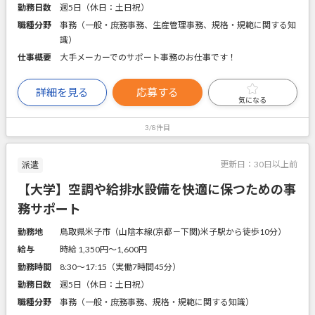
勤務日数
週5日（休日：土日祝）
職種分野
事務（一般・庶務事務、生産管理事務、規格・規範に関する知
識）
仕事概要
大手メーカーでのサポート事務のお仕事です！
詳細を見る
応募する
気になる
3/8件目
更新日：
30日以上前
派遣
【大学】空調や給排水設備を快適に保つための事
務サポート
勤務地
鳥取県米子市（山陰本線(京都－下関)米子駅から徒歩10分）
給与
時給 1,350円〜1,600円
勤務時間
8:30～17:15（実働7時間45分）
勤務日数
週5日（休日：土日祝）
職種分野
事務（一般・庶務事務、規格・規範に関する知識）