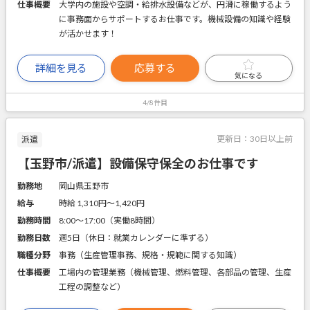
仕事概要
大学内の施設や空調・給排水設備などが、円滑に稼働するよう
に事務面からサポートするお仕事です。機械設備の知識や経験
が活かせます！
詳細を見る
応募する
気になる
4/8件目
更新日：
30日以上前
派遣
【玉野市/派遣】設備保守保全のお仕事です
勤務地
岡山県玉野市
給与
時給 1,310円〜1,420円
勤務時間
8:00～17:00（実働8時間）
勤務日数
週5日（休日：就業カレンダーに準ずる）
職種分野
事務（生産管理事務、規格・規範に関する知識）
仕事概要
工場内の管理業務（機械管理、燃料管理、各部品の管理、生産
工程の調整など）