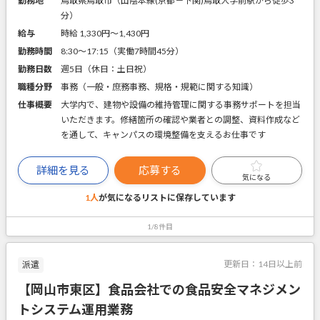
勤務地
鳥取県鳥取市（山陰本線(京都－下関)鳥取大学前駅から徒歩3
分）
給与
時給 1,330円〜1,430円
勤務時間
8:30～17:15（実働7時間45分）
勤務日数
週5日（休日：土日祝）
職種分野
事務（一般・庶務事務、規格・規範に関する知識）
仕事概要
大学内で、建物や設備の維持管理に関する事務サポートを担当
いただきます。修繕箇所の確認や業者との調整、資料作成など
を通して、キャンパスの環境整備を支えるお仕事です
詳細を見る
応募する
気になる
1人
が気になるリストに
保存しています
1/8件目
更新日：
14日以上前
派遣
【岡山市東区】食品会社での食品安全マネジメン
トシステム運用業務