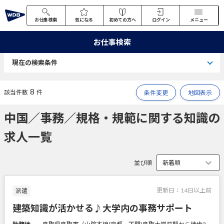
お仕事検索
気になる
初めての方へ
ログイン
メニュー
お仕事検索
現在の検索条件
8
該当件数
件
条件変更
地図表示
中国／事務／規格・規範に関する知識の
求人一覧
並び順
更新日：
14日以上前
派遣
建築知識が活かせる♪大学内の事務サポート