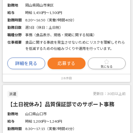
勤務地
岡山県岡山市東区
給与
時給 1,450円〜1,500円
勤務時間
8:20～16:50（実働7時間40分）
勤務日数
週5日（休日：土日祝）
職種分野
事務（食品表示、規格・規範に関する知識）
仕事概要
食品に関する事故を発生させないためにリスクを理解しそれら
を低減するための仕組みづくりや運用を行っています。
詳細を見る
応募する
気になる
2/8件目
更新日：
30日以上前
派遣
【土日祝休み】品質保証部でのサポート事務
勤務地
山口県山口市
給与
時給 1,200円〜1,240円
勤務時間
8:30～17:15（実働7時間45分）