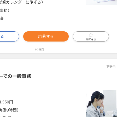
就業カレンダーに準ずる）
事務）
査
見る
応募する
気になる
1/5件目
更新日
ーでの一般事務
1,350円
0（実働8時間）