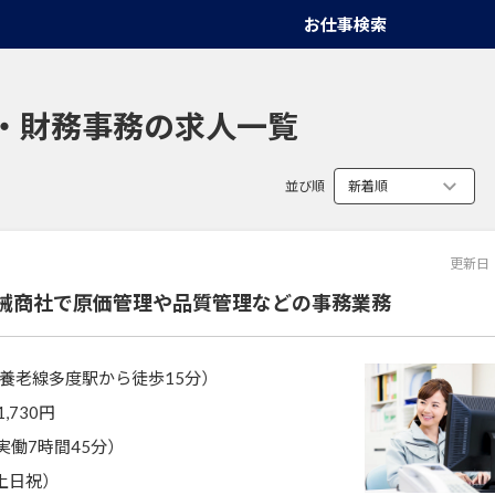
お仕事検索
・財務事務の求人一覧
並び順
更新日
械商社で原価管理や品質管理などの事務業務
養老線多度駅から徒歩15分）
1,730円
0（実働7時間45分）
土日祝）