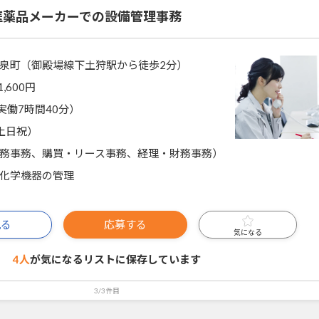
医薬品メーカーでの設備管理事務
泉町（御殿場線下土狩駅から徒歩2分）
1,600円
0（実働7時間40分）
土日祝）
務事務、購買・リース事務、経理・財務事務）
化学機器の管理
見る
応募する
気になる
4人
が気になるリストに
保存しています
3/3件目