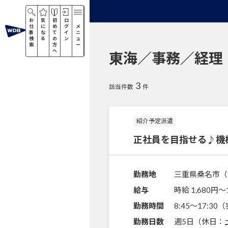
お
気
初
ロ
仕
に
め
グ
メ
事
な
て
イ
ニ
検
る
の
ン
ュ
索
方
ー
へ
東海／事務／経理
3
該当件数
件
紹介予定派遣
正社員を目指せる♪機
勤務地
三重県桑名市（
給与
時給 1,680円〜
勤務時間
8:45～17:3
勤務日数
週5日（休日：