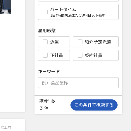
パートタイム
1日7時間未満または週4日以下勤務
雇用形態
派遣
紹介予定派遣
正社員
契約社員
キーワード
該当件数
この条件で検索する
3
件
日以上前