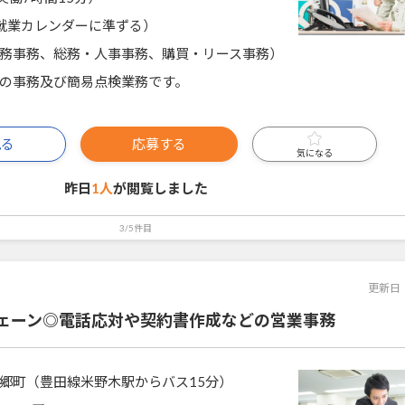
就業カレンダーに準ずる）
務事務、総務・人事事務、購買・リース事務）
の事務及び簡易点検業務です。
見る
応募する
気になる
昨日
1人
が閲覧しました
3/5件目
更新日
ェーン◎電話応対や契約書作成などの営業事務
郷町（豊田線米野木駅からバス15分）