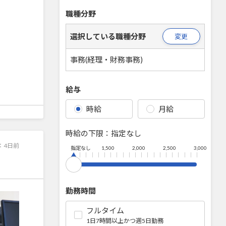
職種分野
選択している職種分野
変更
事務(経理・財務事務)
給与
時給
月給
時給の下限：
指定なし
：
4日前
指定なし
1,500
2,000
2,500
3,000
！
勤務時間
フルタイム
1日7時間以上かつ週5日勤務