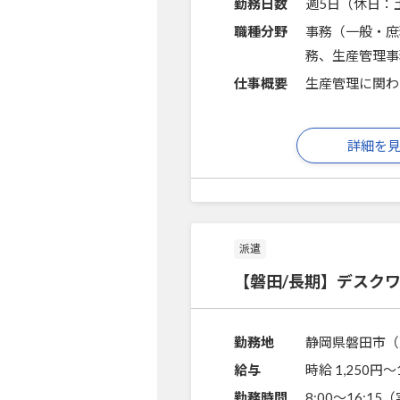
勤務日数
週5日（休日：
職種分野
事務（一般・庶
務、生産管理事
仕事概要
生産管理に関わ
詳細を
派遣
【磐田/長期】デスク
勤務地
静岡県磐田市（
給与
時給 1,250円〜
勤務時間
8:00～16:1