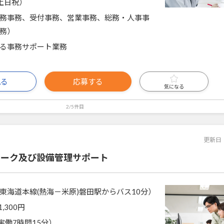
土日祝）
務事務、受付事務、営業事務、総務・人事事
務）
る事務サポート業務
見る
応募する
気になる
2/5件目
更新日
ワーク及び設備管理サポート
東海道本線(熱海－米原)磐田駅からバス10分）
1,300円
5（実働7時間15分）