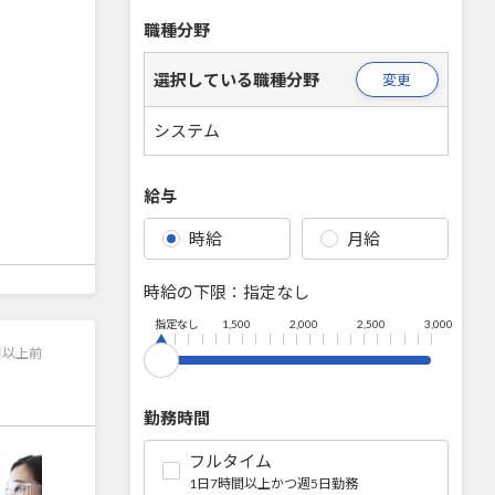
職種分野
選択している職種分野
変更
システム
給与
時給
月給
時給の下限：
指定なし
指定なし
1,500
2,000
2,500
3,000
日以上前
勤務時間
フルタイム
1日7時間以上かつ週5日勤務