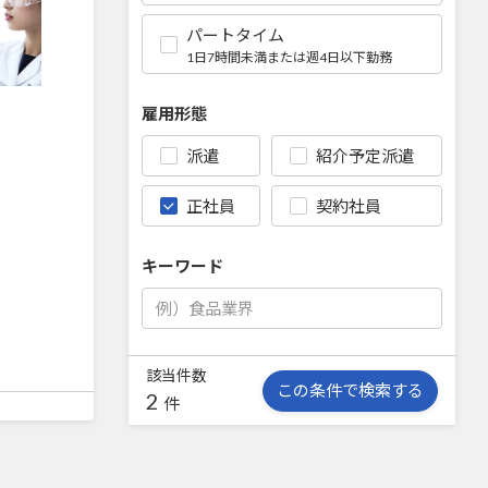
パートタイム
1日7時間未満または週4日以下勤務
雇用形態
派遣
紹介予定派遣
正社員
契約社員
キーワード
該当件数
この条件で検索する
2
件