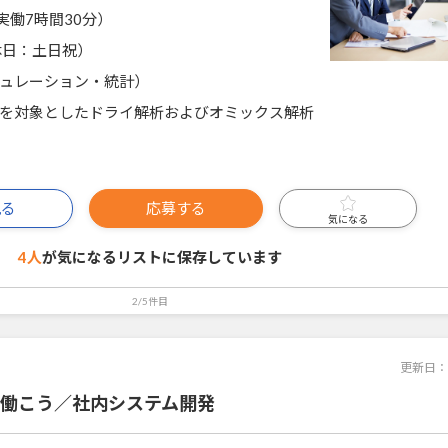
0（実働7時間30分）
休日：土日祝）
ュレーション・統計）
を対象としたドライ解析およびオミックス解析
見る
応募する
気になる
4人
が気になるリストに
保存しています
2/5件目
更新日：
で働こう／社内システム開発