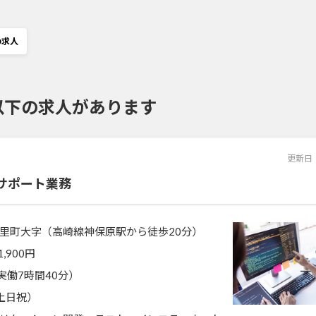
の求人
以下の求人があります
更新日
サポート業務
里町大字（高崎線神保原駅から徒歩20分）
1,900円
0（実働7時間40分）
土日祝）