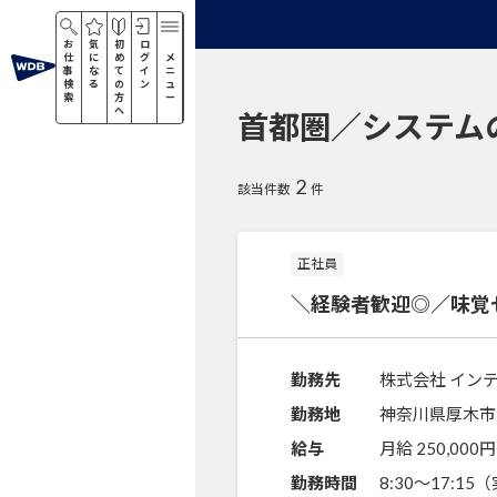
お
気
初
ロ
仕
に
め
グ
メ
事
な
て
イ
ニ
検
る
の
ン
ュ
索
方
ー
へ
首都圏／システム
2
該当件数
件
正社員
＼経験者歓迎◎／味覚
勤務先
株式会社 イン
勤務地
神奈川県厚木市
給与
月給 250,000円
勤務時間
8:30～17:1