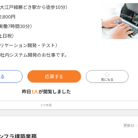
大江戸線勝どき駅から徒歩10分）
2,800円
0（実働7時間30分）
土日祝）
リケーション開発・テスト）
、社内システム開発のお仕事です。
見る
応募する
気になる
昨日
1人
が閲覧しました
3/5件目
更新日：
ンフラ構築業務