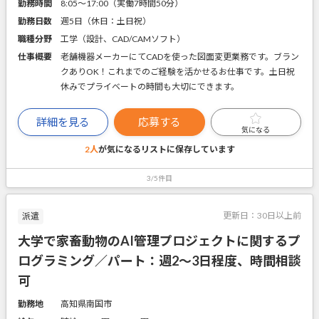
勤務時間
8:05～17:00（実働7時間50分）
勤務日数
週5日（休日：土日祝）
職種分野
工学（設計、CAD/CAMソフト）
仕事概要
老舗機器メーカーにてCADを使った図面変更業務です。ブラン
クありOK！これまでのご経験を活かせるお仕事です。土日祝
休みでプライベートの時間も大切にできます。
詳細を見る
応募する
気になる
2人
が気になるリストに
保存しています
3/5件目
更新日：
30日以上前
派遣
大学で家畜動物のAI管理プロジェクトに関するプ
ログラミング／パート：週2～3日程度、時間相談
可
勤務地
高知県南国市