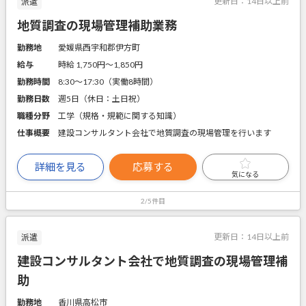
更新日：
14日以上前
派遣
地質調査の現場管理補助業務
勤務地
愛媛県西宇和郡伊方町
給与
時給 1,750円〜1,850円
勤務時間
8:30～17:30（実働8時間）
勤務日数
週5日（休日：土日祝）
職種分野
工学（規格・規範に関する知識）
仕事概要
建設コンサルタント会社で地質調査の現場管理を行います
詳細を見る
応募する
気になる
2/5件目
更新日：
14日以上前
派遣
建設コンサルタント会社で地質調査の現場管理補
助
勤務地
香川県高松市