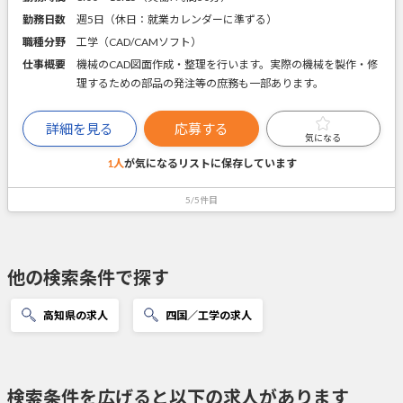
勤務日数
週5日（休日：就業カレンダーに準ずる）
職種分野
工学（CAD/CAMソフト）
仕事概要
機械のCAD図面作成・整理を行います。実際の機械を製作・修
理するための部品の発注等の庶務も一部あります。
詳細を見る
応募する
気になる
1人
が気になるリストに
保存しています
5/5件目
他の検索条件で探す
高知県の求人
四国／工学の求人
検索条件を広げると以下の求人があります