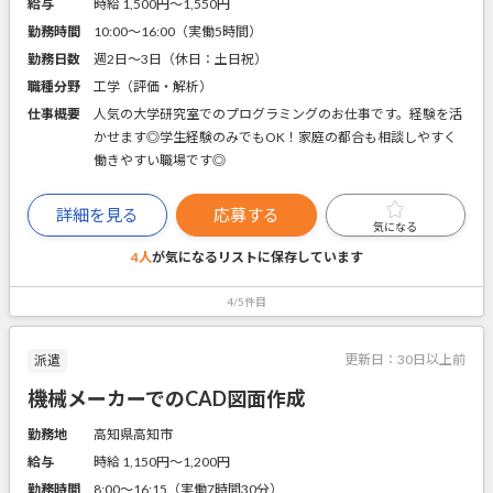
給与
時給 1,500円〜1,550円
勤務時間
10:00～16:00（実働5時間）
勤務日数
週2日～3日（休日：土日祝）
職種分野
工学（評価・解析）
仕事概要
人気の大学研究室でのプログラミングのお仕事です。経験を活
かせます◎学生経験のみでもOK！家庭の都合も相談しやすく
働きやすい職場です◎
詳細を見る
応募する
気になる
4人
が気になるリストに
保存しています
4/5件目
更新日：
30日以上前
派遣
機械メーカーでのCAD図面作成
勤務地
高知県高知市
給与
時給 1,150円〜1,200円
勤務時間
8:00～16:15（実働7時間30分）