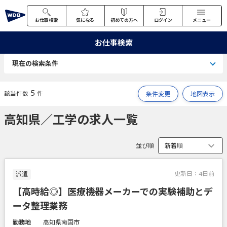
お仕事検索
気になる
初めての方へ
ログイン
メニュー
お仕事検索
現在の検索条件
5
該当件数
件
条件変更
地図表示
高知県／工学の求人一覧
並び順
更新日：
4日前
派遣
【高時給◎】医療機器メーカーでの実験補助とデ
ータ整理業務
勤務地
高知県南国市