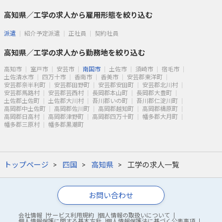
高知県／工学の求人から雇用形態を絞り込む
派遣
紹介予定派遣
正社員
契約社員
高知県／工学の求人から勤務地を絞り込む
高知市
室戸市
安芸市
南国市
土佐市
須崎市
宿毛市
土佐清水市
四万十市
香南市
香美市
安芸郡東洋町
安芸郡奈半利町
安芸郡田野町
安芸郡安田町
安芸郡北川村
安芸郡馬路村
安芸郡芸西村
長岡郡本山町
長岡郡大豊町
土佐郡土佐町
土佐郡大川村
吾川郡いの町
吾川郡仁淀川町
高岡郡中土佐町
高岡郡佐川町
高岡郡越知町
高岡郡檮原町
高岡郡日高村
高岡郡津野町
高岡郡四万十町
幡多郡大月町
幡多郡三原村
幡多郡黒潮町
トップページ
四国
高知県
工学の求人一覧
お問い合わせ
会社情報
サービス利用規約
個人情報の取扱いについて
個人情報保護に関する基本方針
個人情報保護法に基づく公表事項