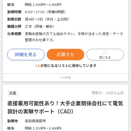
給与
時給 1,300円〜1,400円
勤務時間
8:30～17:30（実働8時間）
勤務日数
週4日～5日（休日：土日祝）
職種分野
工学（評価・解析）
仕事概要
実験未経験の方でも始めやすい、手順が決まった測定・データ
整理のお仕事です。
詳細を見る
応募する
気になる
1人
が気になるリストに
保存しています
1/5件目
更新日：
30日以上前
派遣
直接雇用可能性あり！大手企業関係会社にて電気
設計の実験サポート（CAD）
勤務地
高知県南国市
給与
時給 1,350円〜1,400円