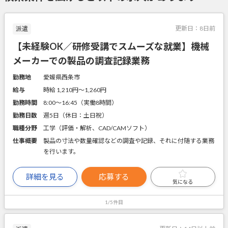
更新日：
8日前
派遣
【未経験OK／研修受講でスムーズな就業】機械
メーカーでの製品の調査記録業務
勤務地
愛媛県西条市
給与
時給 1,210円〜1,260円
勤務時間
8:00～16:45（実働8時間）
勤務日数
週5日（休日：土日祝）
職種分野
工学（評価・解析、CAD/CAMソフト）
仕事概要
製品の寸法や数量確認などの調査や記録、それに付随する業務
を行います。
詳細を見る
応募する
気になる
1/5件目