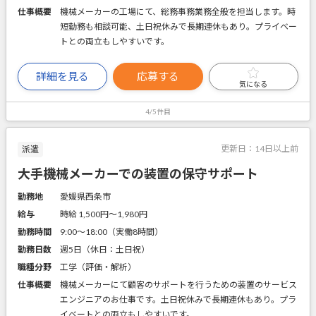
仕事概要
機械メーカーの工場にて、総務事務業務全般を担当します。時
短勤務も相談可能、土日祝休みで長期連休もあり。プライベー
トとの両立もしやすいです。
詳細を見る
応募する
気になる
4/5件目
更新日：
14日以上前
派遣
大手機械メーカーでの装置の保守サポート
勤務地
愛媛県西条市
給与
時給 1,500円〜1,980円
勤務時間
9:00～18:00（実働8時間）
勤務日数
週5日（休日：土日祝）
職種分野
工学（評価・解析）
仕事概要
機械メーカーにて顧客のサポートを行うための装置のサービス
エンジニアのお仕事です。土日祝休みで長期連休もあり。プラ
イベートとの両立もしやすいです。