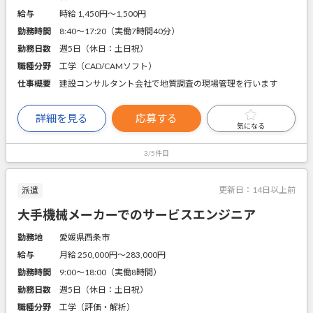
給与
時給 1,450円〜1,500円
勤務時間
8:40～17:20（実働7時間40分）
勤務日数
週5日（休日：土日祝）
職種分野
工学（CAD/CAMソフト）
仕事概要
建設コンサルタント会社で地質調査の現場管理を行います
詳細を見る
応募する
気になる
3/5件目
更新日：
14日以上前
派遣
大手機械メーカーでのサービスエンジニア
勤務地
愛媛県西条市
給与
月給 250,000円〜283,000円
勤務時間
9:00～18:00（実働8時間）
勤務日数
週5日（休日：土日祝）
職種分野
工学（評価・解析）