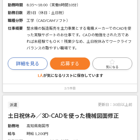
勤務時間
8:35～18:00（実働8時間10分）
勤務日数
週5日（休日：土日祝）
職種分野
工学（CAD/CAMソフト）
仕事概要
整水機の製造販売を主力事業とする電機メーカーでのCADを使
った実験サポートのお仕事です。CAＤの勉強をされた方であ
れば未経験でもＯＫ！残業少なめ、土日祝休みでワークライフ
バランスの取やすい職場です。
詳細を見る
応募する
気になる
1人
が気になるリストに
保存しています
2/5件目
更新日：
30日以上前
派遣
土日祝休み／3D-CADを使った機械図面修正
勤務地
高知県南国市
給与
時給 1,200円