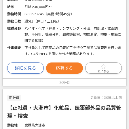
給与
月給 230,000円〜
勤務時間
8:00～16:45（実働7時間45分）
勤務日数
週5日（休日：土日祝）
職種分野
バイオ・化学（秤量・サンプリング・分注、前処理・試薬調
製、手分析、機器分析、顕微鏡観察、物性測定、規格・規範に
関する知識）
仕事概要
正社員として医薬品の包装加工を行う工場で品質管理を行いま
す。GCやHPLCを用いた分析業務があります。
詳細を見る
応募する
気になる
3/5件目
更新日：
30日以上前
正社員
【正社員・大洲市】化粧品、医薬部外品の品質管
理・検査
勤務地
愛媛県大洲市