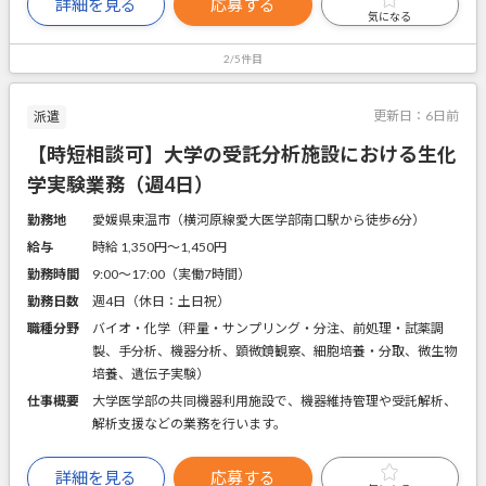
詳細を見る
応募する
気になる
2/5件目
更新日：
6日前
派遣
【時短相談可】大学の受託分析施設における生化
学実験業務（週4日）
勤務地
愛媛県東温市（横河原線愛大医学部南口駅から徒歩6分）
給与
時給 1,350円〜1,450円
勤務時間
9:00～17:00（実働7時間）
勤務日数
週4日（休日：土日祝）
職種分野
バイオ・化学（秤量・サンプリング・分注、前処理・試薬調
製、手分析、機器分析、顕微鏡観察、細胞培養・分取、微生物
培養、遺伝子実験）
仕事概要
大学医学部の共同機器利用施設で、機器維持管理や受託解析、
解析支援などの業務を行います。
詳細を見る
応募する