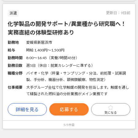
更新日：
9日前
派遣
化学製品の開発サポート/異業種から研究職へ！
実務直結の体験型研修あり
勤務地
愛媛県新居浜市
給与
時給 1,400円〜1,500円
勤務時間
8:00～16:45（実働7時間45分）
勤務日数
週5日（休日：就業カレンダーに準ずる）
職種分野
バイオ・化学（秤量・サンプリング・分注、前処理・試薬調
製、手分析、機器分析、顕微鏡観察、物性測定）
仕事概要
大手グループ会社で化学触媒の開発を担当します。触媒を通し
て精製された燃料油の分析業務がメイン業務です
詳細を見る
応募する
気になる
5/5件目