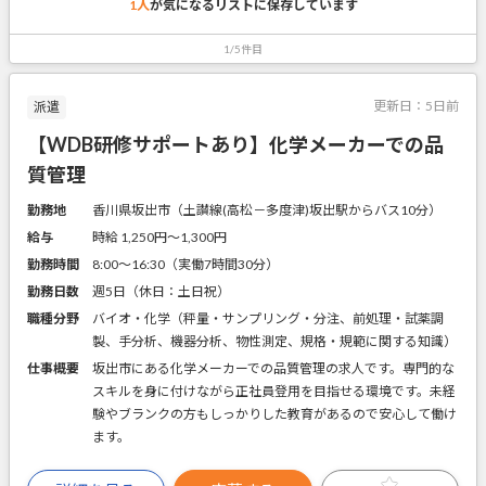
1人
が気になるリストに
保存しています
1/5件目
更新日：
5日前
派遣
【WDB研修サポートあり】化学メーカーでの品
質管理
勤務地
香川県坂出市（土讃線(高松－多度津)坂出駅からバス10分）
給与
時給 1,250円〜1,300円
勤務時間
8:00～16:30（実働7時間30分）
勤務日数
週5日（休日：土日祝）
職種分野
バイオ・化学（秤量・サンプリング・分注、前処理・試薬調
製、手分析、機器分析、物性測定、規格・規範に関する知識）
仕事概要
坂出市にある化学メーカーでの品質管理の求人です。専門的な
スキルを身に付けながら正社員登用を目指せる環境です。未経
験やブランクの方もしっかりした教育があるので安心して働け
ます。