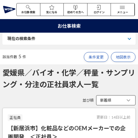
お仕事検索
気になる
初めての方へ
ログイン
メニュー
お仕事検索
現在の検索条件
5
該当件数
件
条件変更
地図表示
愛媛県／バイオ・化学／秤量・サンプリ
ング・分注の正社員求人一覧
並び順
更新日：
14日以上前
正社員
【新居浜市】化粧品などのOEMメーカーでの企
画開発 ＜正社員＞