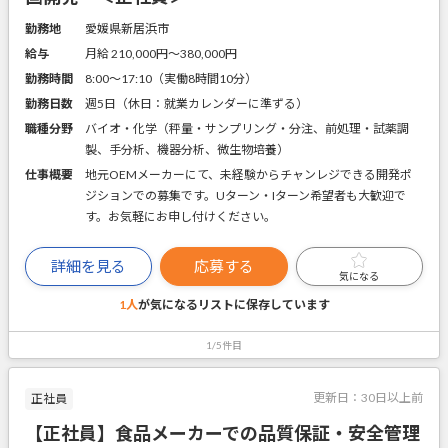
勤務地
愛媛県新居浜市
給与
月給 210,000円〜380,000円
勤務時間
8:00～17:10（実働8時間10分）
勤務日数
週5日（休日：就業カレンダーに準ずる）
職種分野
バイオ・化学（秤量・サンプリング・分注、前処理・試薬調
製、手分析、機器分析、微生物培養）
仕事概要
地元OEMメーカーにて、未経験からチャンレジできる開発ポ
ジションでの募集です。Uターン・Iターン希望者も大歓迎で
す。お気軽にお申し付けください。
詳細を見る
応募する
気になる
1人
が気になるリストに
保存しています
1/5件目
更新日：
30日以上前
正社員
【正社員】食品メーカーでの品質保証・安全管理