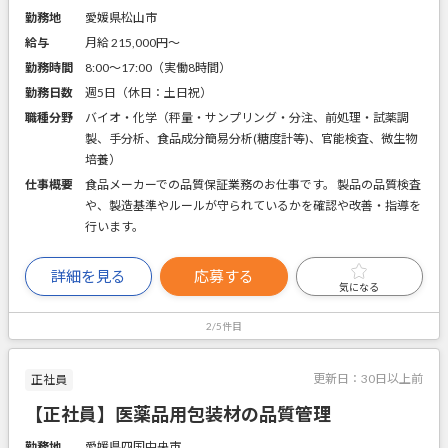
勤務地
愛媛県松山市
給与
月給 215,000円〜
勤務時間
8:00～17:00（実働8時間）
勤務日数
週5日（休日：土日祝）
職種分野
バイオ・化学（秤量・サンプリング・分注、前処理・試薬調
製、手分析、食品成分簡易分析(糖度計等)、官能検査、微生物
培養）
仕事概要
食品メーカーでの品質保証業務のお仕事です。 製品の品質検査
や、製造基準やルールが守られているかを確認や改善・指導を
行います。
詳細を見る
応募する
気になる
2/5件目
更新日：
30日以上前
正社員
【正社員】医薬品用包装材の品質管理
勤務地
愛媛県四国中央市