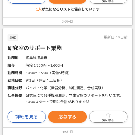
気になる
1人
が気になるリストに
保存しています
3/5件目
更新日：
9日前
派遣
研究室のサポート業務
勤務地
徳島県徳島市
給与
時給 1,350円〜1,600円
勤務時間
10:00～16:00（実働5時間）
勤務日数
週3日（休日：土日祝）
職種分野
バイオ・化学（機器分析、物性測定、合成実験）
仕事概要
研究室にて各種機器測定、学生実験のサポートを行います。
10:00スタートで朝に余裕があります◎
詳細を見る
応募する
気になる
4/5件目