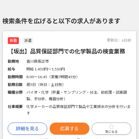
検索条件を広げると以下の求人があります
更新日：
6日前
新着
派遣
【坂出】品質保証部門での化学製品の検査業務
勤務地
香川県坂出市
給与
時給 1,450円〜1,530円
勤務時間
8:00～16:45（実働7時間45分）
勤務日数
週5日（休日：土日祝）
職種分野
バイオ・化学（秤量・サンプリング・分注、前処理・試薬調
製、手分析、機器分析）
仕事概要
化学メーカーの品質保証部門で製品や工業排水の分析を行いま
す
詳細を見る
応募する
気になる