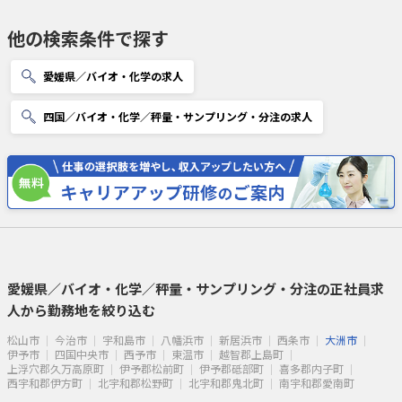
他の検索条件で探す
愛媛県／バイオ・化学の求人
四国／バイオ・化学／秤量・サンプリング・分注の求人
愛媛県／バイオ・化学／秤量・サンプリング・分注の正社員求
人から勤務地を絞り込む
松山市
今治市
宇和島市
八幡浜市
新居浜市
西条市
大洲市
伊予市
四国中央市
西予市
東温市
越智郡上島町
上浮穴郡久万高原町
伊予郡松前町
伊予郡砥部町
喜多郡内子町
西宇和郡伊方町
北宇和郡松野町
北宇和郡鬼北町
南宇和郡愛南町