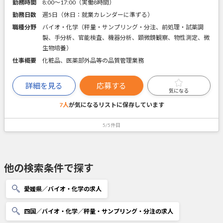
勤務時間
8:00～17:00（実働8時間）
勤務日数
週5日（休日：就業カレンダーに準ずる）
職種分野
バイオ・化学（秤量・サンプリング・分注、前処理・試薬調
製、手分析、官能検査、機器分析、顕微鏡観察、物性測定、微
生物培養）
仕事概要
化粧品、医薬部外品等の品質管理業務
詳細を見る
応募する
気になる
7人
が気になるリストに
保存しています
5/5件目
他の検索条件で探す
愛媛県／バイオ・化学の求人
四国／バイオ・化学／秤量・サンプリング・分注の求人