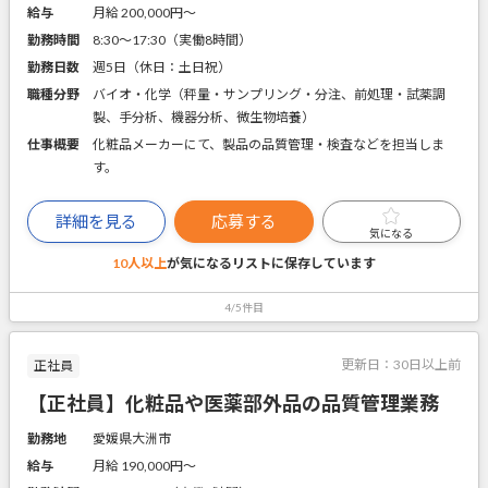
給与
月給 200,000円〜
勤務時間
8:30～17:30（実働8時間）
勤務日数
週5日（休日：土日祝）
職種分野
バイオ・化学（秤量・サンプリング・分注、前処理・試薬調
製、手分析、機器分析、微生物培養）
仕事概要
化粧品メーカーにて、製品の品質管理・検査などを担当しま
す。
詳細を見る
応募する
気になる
10人以上
が気になるリストに
保存しています
4/5件目
更新日：
30日以上前
正社員
【正社員】化粧品や医薬部外品の品質管理業務
勤務地
愛媛県大洲市
給与
月給 190,000円〜