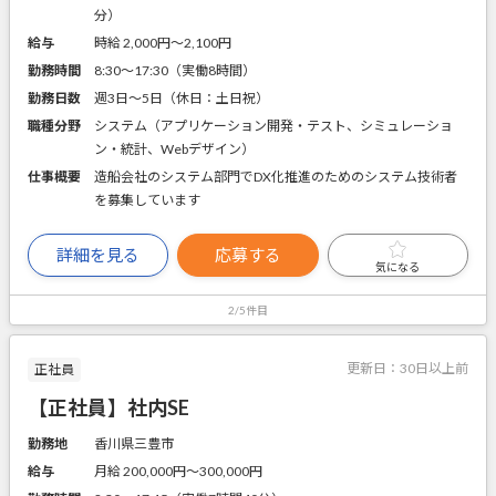
分）
給与
時給 2,000円〜2,100円
勤務時間
8:30～17:30（実働8時間）
勤務日数
週3日～5日（休日：土日祝）
職種分野
システム（アプリケーション開発・テスト、シミュレーショ
ン・統計、Webデザイン）
仕事概要
造船会社のシステム部門でDX化推進のためのシステム技術者
を募集しています
詳細を見る
応募する
気になる
2/5件目
更新日：
30日以上前
正社員
【正社員】社内SE
勤務地
香川県三豊市
給与
月給 200,000円〜300,000円