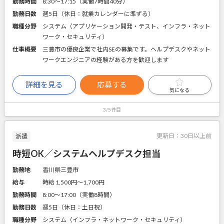
勤務時間
8:30～17:15（実働7時間40分）
勤務日数
週5日（休日：就業カレンダーに準ずる）
職種分野
システム（アプリケーション開発・テスト、インフラ・ネット
ワーク・セキュリティ）
仕事概要
三豊市の優良企業で社内SEの募集です。ヘルプデスクやネット
ワークエンジニアの経験がある方を歓迎します
詳細を見る
応募する
気になる
3/5件目
更新日：
30日以上前
派遣
時短OK／システムヘルプデスク担当
勤務地
香川県三豊市
給与
時給 1,500円〜1,700円
勤務時間
8:00～17:00（実働8時間）
勤務日数
週5日（休日：土日祝）
職種分野
システム（インフラ・ネットワーク・セキュリティ）