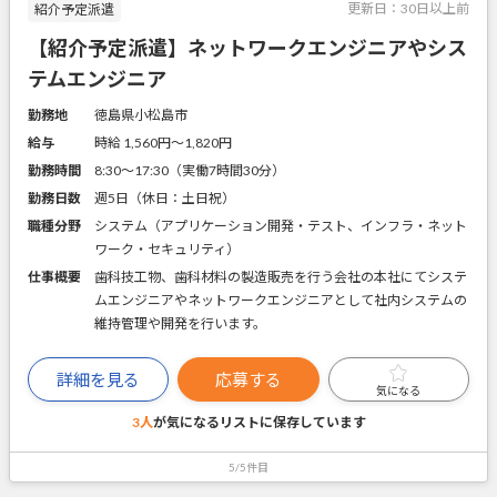
更新日：
30日以上前
紹介予定派遣
【紹介予定派遣】ネットワークエンジニアやシス
テムエンジニア
勤務地
徳島県小松島市
給与
時給 1,560円〜1,820円
勤務時間
8:30～17:30（実働7時間30分）
勤務日数
週5日（休日：土日祝）
職種分野
システム（アプリケーション開発・テスト、インフラ・ネット
ワーク・セキュリティ）
仕事概要
歯科技工物、歯科材料の製造販売を行う会社の本社にてシステ
ムエンジニアやネットワークエンジニアとして社内システムの
維持管理や開発を行います。
詳細を見る
応募する
気になる
3人
が気になるリストに
保存しています
5/5件目