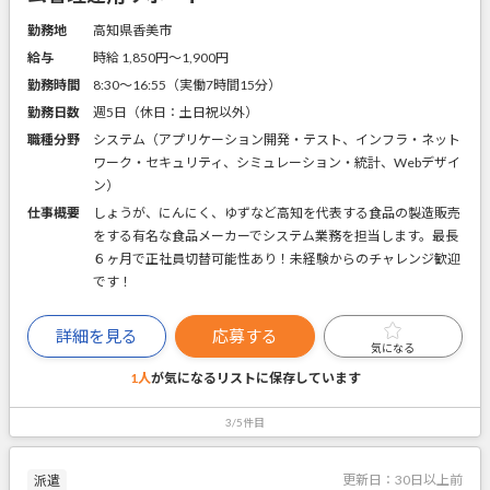
勤務地
高知県香美市
給与
時給 1,850円〜1,900円
勤務時間
8:30～16:55（実働7時間15分）
勤務日数
週5日（休日：土日祝以外）
職種分野
システム（アプリケーション開発・テスト、インフラ・ネット
ワーク・セキュリティ、シミュレーション・統計、Webデザイ
ン）
仕事概要
しょうが、にんにく、ゆずなど高知を代表する食品の製造販売
をする有名な食品メーカーでシステム業務を担当します。最長
６ヶ月で正社員切替可能性あり！未経験からのチャレンジ歓迎
です！
詳細を見る
応募する
気になる
1人
が気になるリストに
保存しています
3/5件目
更新日：
30日以上前
派遣