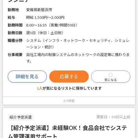
勤務地
愛媛県新居浜市
給与
時給 1,500円〜2,000円
勤務時間
8:00～16:35（実働7時間50分）
勤務日数
週5日（休日：土日祝）
職種分野
システム（インフラ・ネットワーク・セキュリティ、シミュレ
ーション・統計）
仕事概要
自社工場内の制御システムのネットワークの設定等に携わりま
す。
詳細を見る
応募する
気になる
1人
が気になるリストに
保存しています
2/5件目
更新日：
30日以上前
紹介予定派遣
【紹介予定派遣】未経験OK！食品会社でシステ
ム管理運用サポート