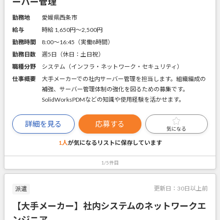
ーバー管理
勤務地
愛媛県西条市
給与
時給 1,650円〜2,500円
勤務時間
8:00～16:45（実働8時間）
勤務日数
週5日（休日：土日祝）
職種分野
システム（インフラ・ネットワーク・セキュリティ）
仕事概要
大手メーカーでの社内サーバー管理を担当します。組織編成の
補強、サーバー管理体制の強化を図るための募集です。
SolidWorksPDMなどの知識や使用経験を活かせます。
詳細を見る
応募する
気になる
1人
が気になるリストに
保存しています
1/5件目
更新日：
30日以上前
派遣
【大手メーカー】社内システムのネットワークエ
ンジニア