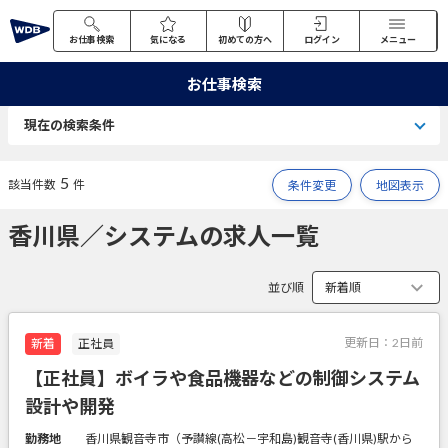
お仕事検索
気になる
初めての方へ
ログイン
メニュー
お仕事検索
現在の検索条件
5
該当件数
件
条件変更
地図表示
香川県／システムの求人一覧
並び順
更新日：
2日前
新着
正社員
【正社員】ボイラや食品機器などの制御システム
設計や開発
勤務地
香川県観音寺市（予讃線(高松－宇和島)観音寺(香川県)駅から