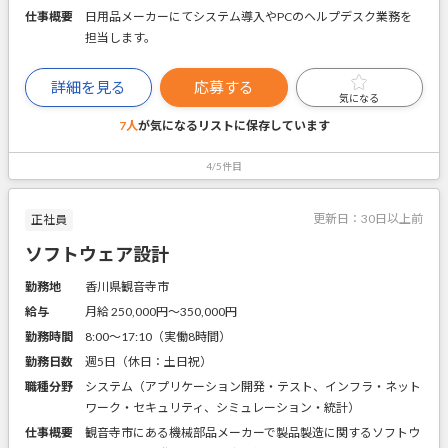
仕事概要
日用品メーカーにてシステム導入やPCのヘルプデスク業務を
担当します。
詳細を見る
応募する
気になる
7人
が気になるリストに
保存しています
4/5件目
更新日：
30日以上前
正社員
ソフトウェア設計
勤務地
香川県観音寺市
給与
月給 250,000円〜350,000円
勤務時間
8:00～17:10（実働8時間）
勤務日数
週5日（休日：土日祝）
職種分野
システム（アプリケーション開発・テスト、インフラ・ネット
ワーク・セキュリティ、シミュレーション・統計）
仕事概要
観音寺市にある機械部品メーカーで製品製造に関するソフトウ