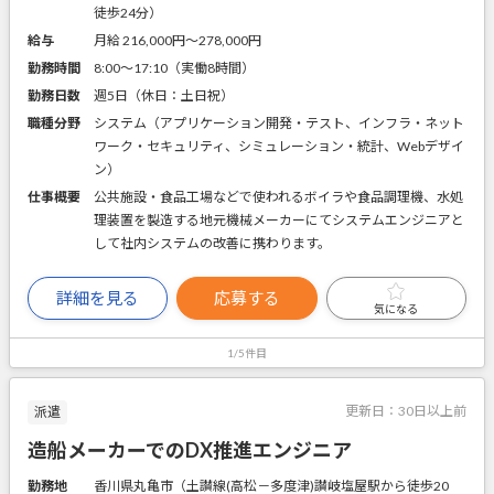
徒歩24分）
給与
月給 216,000円〜278,000円
勤務時間
8:00～17:10（実働8時間）
勤務日数
週5日（休日：土日祝）
職種分野
システム（アプリケーション開発・テスト、インフラ・ネット
ワーク・セキュリティ、シミュレーション・統計、Webデザイ
ン）
仕事概要
公共施設・食品工場などで使われるボイラや食品調理機、水処
理装置を製造する地元機械メーカーにてシステムエンジニアと
して社内システムの改善に携わります。
詳細を見る
応募する
気になる
1/5件目
更新日：
30日以上前
派遣
造船メーカーでのDX推進エンジニア
勤務地
香川県丸亀市（土讃線(高松－多度津)讃岐塩屋駅から徒歩20