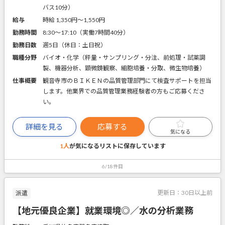
バス10分）
給与
時給 1,350円〜1,550円
勤務時間
8:30～17:10（実働7時間40分）
勤務日数
週5日（休日：土日祝）
職種分野
バイオ・化学（秤量・サンプリング・分注、前処理・試薬調
製、機器分析、顕微鏡観察、細胞培養・分取、微生物培養）
仕事概要
観音寺市のＢＩＫＥＮの品質管理部門にて検査サポートを担当
します。他業界での品質管理業務経験者の方もご応募くださ
い。
詳細を見る
応募する
気になる
1人
が気になるリストに
保存しています
6/18件目
更新日：
30日以上前
派遣
【地元優良企業】就業環境◎／水の分析業務