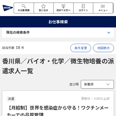
お仕事検索
気になる
初めての方へ
ログイン
メニュー
お仕事検索
現在の検索条件
18
該当件数
件
条件変更
地図表示
香川県／バイオ・化学／微生物培養の派
遣求人一覧
並び順
更新日：
30日以上前
派遣
【月給制】世界を感染症から守る！ワクチンメー
カーでの品質管理