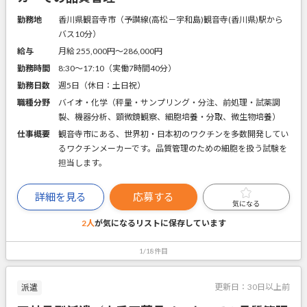
勤務地
香川県観音寺市（予讃線(高松－宇和島)観音寺(香川県)駅から
バス10分）
給与
月給 255,000円〜286,000円
勤務時間
8:30～17:10（実働7時間40分）
勤務日数
週5日（休日：土日祝）
職種分野
バイオ・化学（秤量・サンプリング・分注、前処理・試薬調
製、機器分析、顕微鏡観察、細胞培養・分取、微生物培養）
仕事概要
観音寺市にある、世界初・日本初のワクチンを多数開発してい
るワクチンメーカーです。品質管理のための細胞を扱う試験を
担当します。
詳細を見る
応募する
気になる
2人
が気になるリストに
保存しています
1/18件目
更新日：
30日以上前
派遣