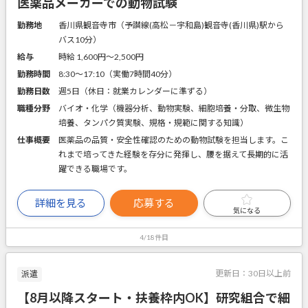
医薬品メーカーでの動物試験
勤務地
香川県観音寺市（予讃線(高松－宇和島)観音寺(香川県)駅から
バス10分）
給与
時給 1,600円〜2,500円
勤務時間
8:30～17:10（実働7時間40分）
勤務日数
週5日（休日：就業カレンダーに準ずる）
職種分野
バイオ・化学（機器分析、動物実験、細胞培養・分取、微生物
培養、タンパク質実験、規格・規範に関する知識）
仕事概要
医薬品の品質・安全性確認のための動物試験を担当します。こ
れまで培ってきた経験を存分に発揮し、腰を据えて長期的に活
躍できる職場です。
詳細を見る
応募する
気になる
4/18件目
更新日：
30日以上前
派遣
【8月以降スタート・扶養枠内OK】研究組合で細