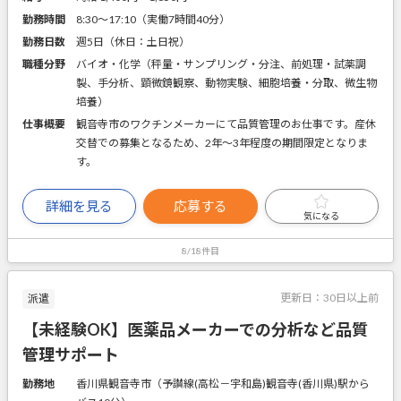
勤務時間
8:30～17:10（実働7時間40分）
勤務日数
週5日（休日：土日祝）
職種分野
バイオ・化学（秤量・サンプリング・分注、前処理・試薬調
製、手分析、顕微鏡観察、動物実験、細胞培養・分取、微生物
培養）
仕事概要
観音寺市のワクチンメーカーにて品質管理のお仕事です。産休
交替での募集となるため、2年～3年程度の期間限定となりま
す。
詳細を見る
応募する
気になる
8/18件目
更新日：
30日以上前
派遣
【未経験OK】医薬品メーカーでの分析など品質
管理サポート
勤務地
香川県観音寺市（予讃線(高松－宇和島)観音寺(香川県)駅から