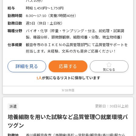
バス10分）
給与
時給 1,450円〜1,750円
勤務時間
8:30～17:10（実働7時間40分）
勤務日数
週5日（休日：土日祝）
職種分野
バイオ・化学（秤量・サンプリング・分注、前処理・試薬調
製、機器分析、顕微鏡観察、細胞培養・分取、微生物培養）
仕事概要
観音寺市のＢＩＫＥＮの品質管理部門にて品質管理サポートを
担当します。未経験、文系の方も是非ご応募ください！
詳細を見る
応募する
気になる
1人
が気になるリストに
保存しています
9/18件目
更新日：
30日以上前
派遣
培養細胞を用いた試験など品質管理〇就業環境バ
ツグン
勤務地
香川県観音寺市（予讃線(高松－宇和島)観音寺(香川県)駅から