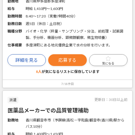
勤務地
香川県仲多度郡多度津町
給与
時給 1,410円〜1,600円
勤務時間
8:40～17:20（実働7時間40分）
勤務日数
週5日（休日：土日祝）
職種分野
バイオ・化学（秤量・サンプリング・分注、前処理・試薬調
製、手分析、機器分析、顕微鏡観察、微生物培養）
仕事概要
多度津町にある地元優良企業で水の分析を行います。
詳細を見る
応募する
気になる
8人
が気になるリストに
保存しています
7/18件目
更新日：
30日以上前
派遣
医薬品メーカーでの品質管理補助
勤務地
香川県観音寺市（予讃線(高松－宇和島)観音寺(香川県)駅から
バス10分）
給与
時給 1,400円〜1,650円