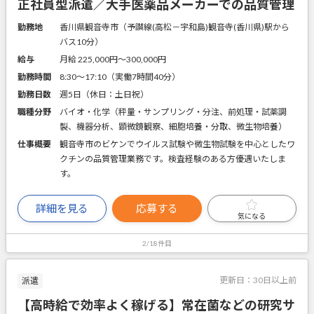
正社員型派遣／大手医薬品メーカーでの品質管理
勤務地
香川県観音寺市（予讃線(高松－宇和島)観音寺(香川県)駅から
バス10分）
給与
月給 225,000円〜300,000円
勤務時間
8:30～17:10（実働7時間40分）
勤務日数
週5日（休日：土日祝）
職種分野
バイオ・化学（秤量・サンプリング・分注、前処理・試薬調
製、機器分析、顕微鏡観察、細胞培養・分取、微生物培養）
仕事概要
観音寺市のビケンでウイルス試験や微生物試験を中心としたワ
クチンの品質管理業務です。検査経験のある方優遇いたしま
す。
詳細を見る
応募する
気になる
2/18件目
更新日：
30日以上前
派遣
【高時給で効率よく稼げる】常在菌などの研究サ