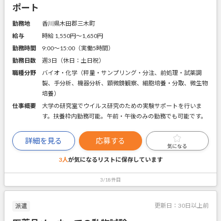
ポート
勤務地
香川県木田郡三木町
給与
時給 1,550円〜1,650円
勤務時間
9:00～15:00（実働5時間）
勤務日数
週3日（休日：土日祝）
職種分野
バイオ・化学（秤量・サンプリング・分注、前処理・試薬調
製、手分析、機器分析、顕微鏡観察、細胞培養・分取、微生物
培養）
仕事概要
大学の研究室でウイルス研究のための実験サポートを行いま
す。扶養枠内勤務可能。午前・午後のみの勤務でも可能です。
詳細を見る
応募する
気になる
3人
が気になるリストに
保存しています
3/18件目
更新日：
30日以上前
派遣