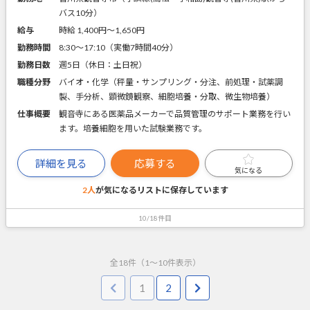
バス10分）
給与
時給 1,400円〜1,650円
勤務時間
8:30～17:10（実働7時間40分）
勤務日数
週5日（休日：土日祝）
職種分野
バイオ・化学（秤量・サンプリング・分注、前処理・試薬調
製、手分析、顕微鏡観察、細胞培養・分取、微生物培養）
仕事概要
観音寺にある医薬品メーカーで品質管理のサポート業務を行い
ます。培養細胞を用いた試験業務です。
詳細を見る
応募する
気になる
2人
が気になるリストに
保存しています
10/18件目
全
18
件（
1
～
10
件表示）
1
2