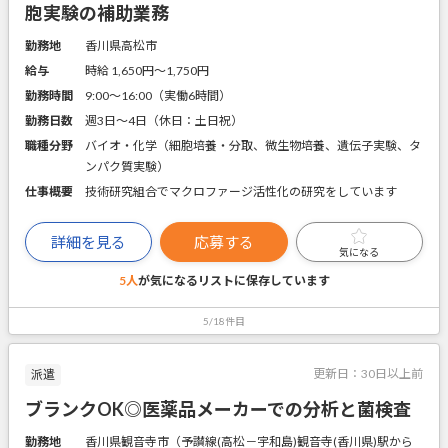
胞実験の補助業務
勤務地
香川県高松市
給与
時給 1,650円〜1,750円
勤務時間
9:00～16:00（実働6時間）
勤務日数
週3日～4日（休日：土日祝）
職種分野
バイオ・化学（細胞培養・分取、微生物培養、遺伝子実験、タ
ンパク質実験）
仕事概要
技術研究組合でマクロファージ活性化の研究をしています
詳細を見る
応募する
気になる
5人
が気になるリストに
保存しています
5/18件目
更新日：
30日以上前
派遣
ブランクOK◎医薬品メーカーでの分析と菌検査
勤務地
香川県観音寺市（予讃線(高松－宇和島)観音寺(香川県)駅から