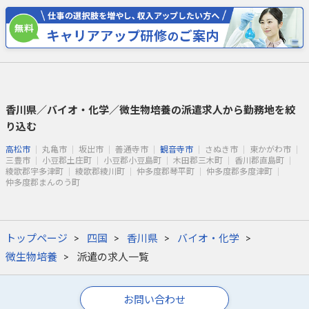
香川県／バイオ・化学／微生物培養の派遣求人から勤務地を絞
り込む
高松市
丸亀市
坂出市
善通寺市
観音寺市
さぬき市
東かがわ市
三豊市
小豆郡土庄町
小豆郡小豆島町
木田郡三木町
香川郡直島町
綾歌郡宇多津町
綾歌郡綾川町
仲多度郡琴平町
仲多度郡多度津町
仲多度郡まんのう町
トップページ
四国
香川県
バイオ・化学
微生物培養
派遣の求人一覧
お問い合わせ