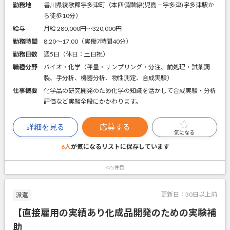
勤務地
香川県綾歌郡宇多津町（本四備讃線(児島－宇多津)宇多津駅か
ら徒歩10分）
給与
月給 280,000円〜320,000円
勤務時間
8:20～17:00（実働7時間40分）
勤務日数
週5日（休日：土日祝）
職種分野
バイオ・化学（秤量・サンプリング・分注、前処理・試薬調
製、手分析、機器分析、物性測定、合成実験）
仕事概要
化学品の研究開発のため化学の知識を活かして合成実験・分析
評価など実験全般にかかわります。
詳細を見る
応募する
気になる
6人
が気になるリストに
保存しています
4/5件目
更新日：
30日以上前
派遣
【直接雇用の実績あり化成品開発のための実験補
助