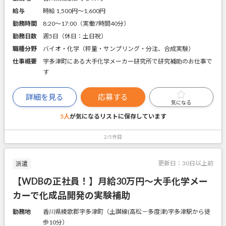
給与
時給 1,500円〜1,600円
勤務時間
8:20～17:00（実働7時間40分）
勤務日数
週5日（休日：土日祝）
職種分野
バイオ・化学（秤量・サンプリング・分注、合成実験）
仕事概要
宇多津町にある大手化学メーカー研究所で研究補助のお仕事で
す
詳細を見る
応募する
気になる
5人
が気になるリストに
保存しています
2/5件目
更新日：
30日以上前
派遣
【WDBの正社員！】月給30万円～大手化学メー
カーで化成品開発の実験補助
勤務地
香川県綾歌郡宇多津町（土讃線(高松－多度津)宇多津駅から徒
歩10分）