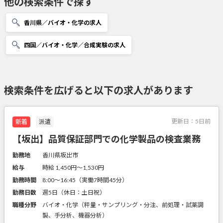
他の検索条件で探す
香川県／バイオ・化学の求人
四国／バイオ・化学／合成実験の求人
検索条件を広げると以下の求人があります
更新日：
5日前
新着
派遣
【坂出】品質保証部門での化学製品の検査業務
勤務地
香川県坂出市
給与
時給 1,450円〜1,530円
勤務時間
8:00～16:45（実働7時間45分）
勤務日数
週5日（休日：土日祝）
職種分野
バイオ・化学（秤量・サンプリング・分注、前処理・試薬調
製、手分析、機器分析）