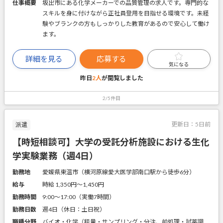
仕事概要
坂出市にある化学メーカーでの品質管理の求人です。専門的な
スキルを身に付けながら正社員登用を目指せる環境です。未経
験やブランクの方もしっかりした教育があるので安心して働け
ます。
詳細を見る
応募する
気になる
昨日
2人
が閲覧しました
2/5件目
更新日：
5日前
派遣
【時短相談可】大学の受託分析施設における生化
学実験業務（週4日）
勤務地
愛媛県東温市（横河原線愛大医学部南口駅から徒歩6分）
給与
時給 1,350円〜1,450円
勤務時間
9:00～17:00（実働7時間）
勤務日数
週4日（休日：土日祝）
職種分野
バイオ・化学（秤量・サンプリング・分注、前処理・試薬調