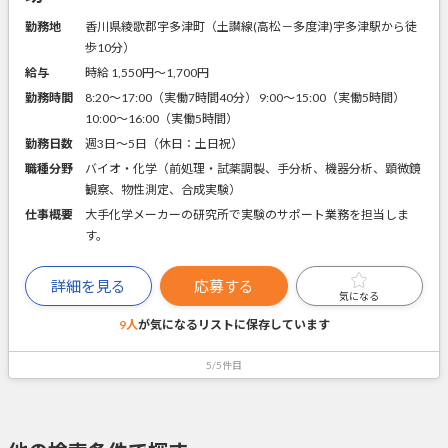
勤務地
香川県綾歌郡宇多津町（土讃線(高松－多度津)宇多津駅から徒
歩10分）
給与
時給 1,550円〜1,700円
勤務時間
8:20～17:00（実働7時間40分） 9:00～15:00（実働5時間）
10:00～16:00（実働5時間）
勤務日数
週3日～5日（休日：土日祝）
職種分野
バイオ・化学（前処理・試薬調製、手分析、機器分析、顕微鏡
観察、物性測定、合成実験）
仕事概要
大手化学メーカーの研究所で実験のサポート業務を担当しま
す。
詳細を見る
応募する
気になる
9人
が気になるリストに
保存しています
5/5件目