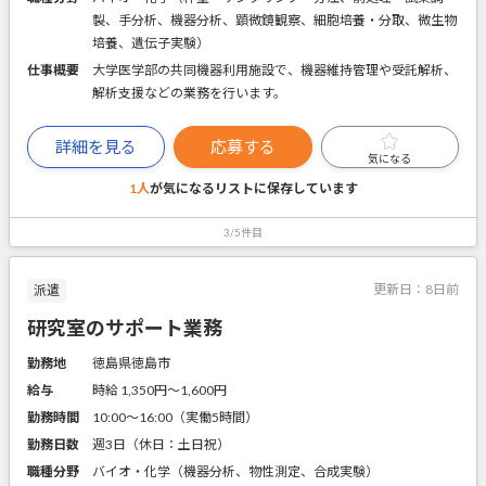
製、手分析、機器分析、顕微鏡観察、細胞培養・分取、微生物
培養、遺伝子実験）
仕事概要
大学医学部の共同機器利用施設で、機器維持管理や受託解析、
解析支援などの業務を行います。
詳細を見る
応募する
気になる
1人
が気になるリストに
保存しています
3/5件目
更新日：
8日前
派遣
研究室のサポート業務
勤務地
徳島県徳島市
給与
時給 1,350円〜1,600円
勤務時間
10:00～16:00（実働5時間）
勤務日数
週3日（休日：土日祝）
職種分野
バイオ・化学（機器分析、物性測定、合成実験）