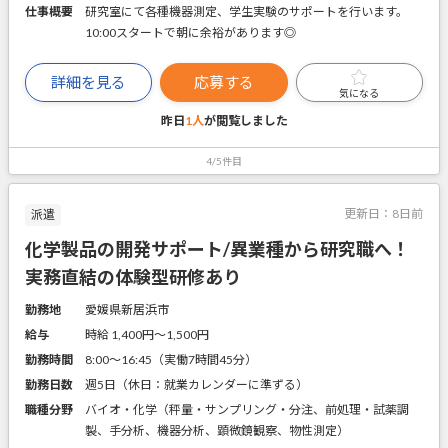
仕事概要
研究室にて各種機器測定、学生実験のサポートを行います。
10:00スタートで朝に余裕があります◎
詳細を見る
応募する
気になる
昨日
1人
が閲覧しました
4/5件目
更新日：
8日前
派遣
化学製品の開発サポート/異業種から研究職へ！
実務直結の体験型研修あり
勤務地
愛媛県新居浜市
給与
時給 1,400円〜1,500円
勤務時間
8:00～16:45（実働7時間45分）
勤務日数
週5日（休日：就業カレンダーに準ずる）
職種分野
バイオ・化学（秤量・サンプリング・分注、前処理・試薬調
製、手分析、機器分析、顕微鏡観察、物性測定）