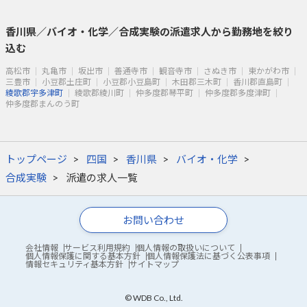
香川県／バイオ・化学／合成実験の派遣求人から勤務地を絞り
込む
高松市
丸亀市
坂出市
善通寺市
観音寺市
さぬき市
東かがわ市
三豊市
小豆郡土庄町
小豆郡小豆島町
木田郡三木町
香川郡直島町
綾歌郡宇多津町
綾歌郡綾川町
仲多度郡琴平町
仲多度郡多度津町
仲多度郡まんのう町
トップページ
四国
香川県
バイオ・化学
合成実験
派遣の求人一覧
お問い合わせ
会社情報
サービス利用規約
個人情報の取扱いについて
個人情報保護に関する基本方針
個人情報保護法に基づく公表事項
情報セキュリティ基本方針
サイトマップ
© WDB Co., Ltd.