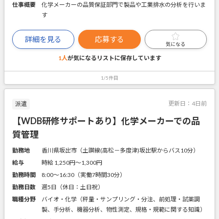
仕事概要
化学メーカーの品質保証部門で製品や工業排水の分析を行いま
す
詳細を見る
応募する
気になる
1人
が気になるリストに
保存しています
1/5件目
更新日：
4日前
派遣
【WDB研修サポートあり】化学メーカーでの品
質管理
勤務地
香川県坂出市（土讃線(高松－多度津)坂出駅からバス10分）
給与
時給 1,250円〜1,300円
勤務時間
8:00～16:30（実働7時間30分）
勤務日数
週5日（休日：土日祝）
職種分野
バイオ・化学（秤量・サンプリング・分注、前処理・試薬調
製、手分析、機器分析、物性測定、規格・規範に関する知識）