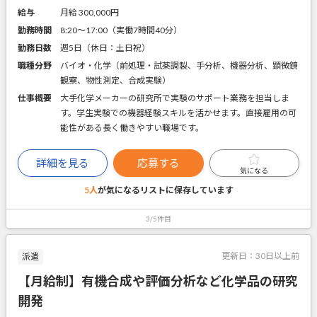
給与
月給 300,000円
勤務時間
8:20～17:00（実働7時間40分）
勤務日数
週5日（休日：土日祝）
職種分野
バイオ・化学（前処理・試薬調製、手分析、機器分析、顕微鏡
観察、物性測定、合成実験）
仕事概要
大手化学メーカーの研究所で実験のサポート業務を担当しま
す。学生実験での機器経験スキルを活かせます。直接雇用の可
能性がある長く働きやすい職場です。
詳細を見る
応募する
気になる
5人
が気になるリストに
保存しています
3/5件目
更新日：
30日以上前
派遣
【月給制】有機合成や評価分析など化学品の研究
開発