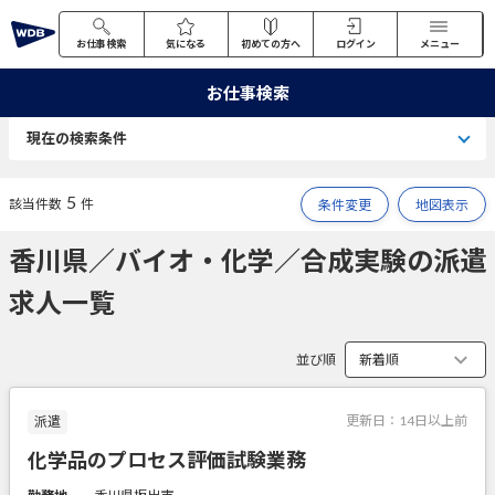
お仕事検索
気になる
初めての方へ
ログイン
メニュー
お仕事検索
現在の検索条件
5
該当件数
件
条件変更
地図表示
香川県／バイオ・化学／合成実験の派遣
求人一覧
並び順
更新日：
14日以上前
派遣
化学品のプロセス評価試験業務