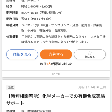
勤務地
香川県坂出市
給与
時給 1,400円〜1,600円
勤務時間
8:00～16:15（実働7時間30分）
勤務日数
週5日（休日：土日祝）
職種分野
バイオ・化学（秤量・サンプリング・分注、前処理・試薬調
製、手分析、機器分析、合成実験）
仕事概要
手を動かし実際に重合試験をする業務になります。 大きな手法
は慣れるまでしっかり指示に従って分析をします。
詳細を見る
応募する
気になる
昨日
1人
が閲覧しました
1/5件目
更新日：
14日以上前
派遣
【時短相談可能】化学メーカーでの有機合成実験
サポート
勤務地
香川県綾歌郡宇多津町